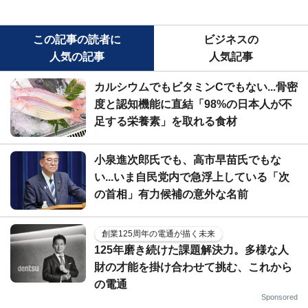
この記事の読者に
ビジネスの
人気の記事
人気記事
カルシウムでもビタミンCでもない...骨密
度と認知機能に直結「98%の日本人が不
足する栄養素」を取れる食材
小泉進次郎氏でも、高市早苗氏でもな
い...いま自民党内で急浮上している「次
の首相」有力候補の意外な名前
創業125周年の電通が描く未来
125年磨き続けた課題解決力。多様な人
財の才能を掛け合わせて挑む、これから
の電通
Sponsored