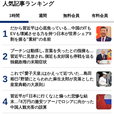
人気記事ランキング
1時間
週間
無料会員
有料会員
だから習近平は心底焦っている…中国のITも
EVも壊滅させる力を持つ日本が世界シェア8
割を握る"素材"の名前
プーチンは動揺し､言葉を失ったとの指摘も…
習近平に見放され､側近も友好国も停戦を迫る
独裁政権の末期症状
これで｢愛子天皇｣はかえって近づいた…島田
裕巳｢野望にとらわれた麻生太郎が見落とした
皇室典範の大原則｣
習近平が｢日本に行くな｣と煽った悲惨な結
末…｢8万円の激安ツアー｣でロシアに向かった
中国人観光客の誤算