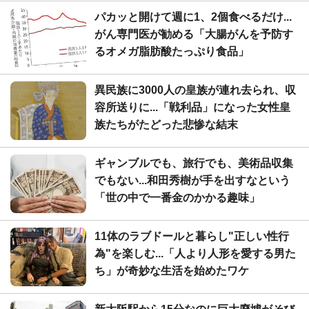
パカッと開けて週に1、2個食べるだけ...
がん専門医が勧める「大腸がんを予防す
るオメガ脂肪酸たっぷり食品」
異民族に3000人の皇族が連れ去られ、収
容所送りに...「戦利品」になった女性皇
族たちがたどった悲惨な結末
ギャンブルでも、旅行でも、美術品収集
でもない...和田秀樹が手を出すなという
「世の中で一番金のかかる趣味」
11体のラブドールと暮らし"正しい性行
為"を楽しむ...「人より人形を愛する男た
ち」が奇妙な生活を始めたワケ