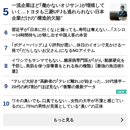
一流企業ほど｢働かないオジサン｣が増殖して
いく…トヨタも三菱UFJも逃れられない日本
企業だけの"構造的欠陥"
習近平が｢日本に行くな｣と煽っても､寿司は奪えない…｢スシロ
ー14時間待ち｣が映し出す中国人客の本音
｢ボディーバッグ｣より評判が悪い…休日のイオンで見かける一
発で｢だらしないお父さん｣になるNGアイテム
イワシでもサンマでもない...糖尿病専門医が｢がん･動脈硬化を
予防し､美肌を保つ栄養素をとれる魚の種類｣【最強の魚活術3
選】
"テレビ大好き"高齢者の｢テレビ離れ｣が始まった…10代後半～
20代の約7割が"ほぼ見ない"衝撃の最新データ
ワキの臭いでも､口臭でもない…女性の大半が不潔と感じてい
るのに､75%の男性が見落としている"臭い"の正体
もっと見る