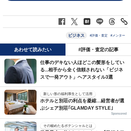
ビジネス
#評価・査定
#メンター
あわせて読みたい
#評価・査定の記事
仕事のデキない人ほどこの髪形をしてい
る...相手から全く信頼されない「ビジネ
スで一発アウト」ヘアスタイル3選
新しい形の福利厚生として活用
ホテルと別荘の利点を凝縮…経営者が選
ぶシェア別荘｢GLAMDAY STYLE｣
Sponsored
その秘めたるポテンシャルとは