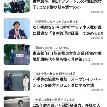
世界最小、約1ナノメートルの｢微細水粒
子｣はなぜ髪や肌を潤すのか
Sponsored
中堅企業にリーズナブルな新提案
なぜ複雑なSFAは挫折する？少人数組織
に最適な「名刺管理の延長」で進めるDX
Sponsored
選ばれる企業になるために
東京都｢HTT取組推進宣言企業｣登録で環
境配慮時代を勝ち抜く具体策とは
Sponsored
日本企業の新規事業開発の課題
小手先の協業を脱却！オープンイノベー
ションを経営アジェンダにする方法
Sponsored
創業125周年の電通が描く未来
125年磨き続けた課題解決力。多様な人