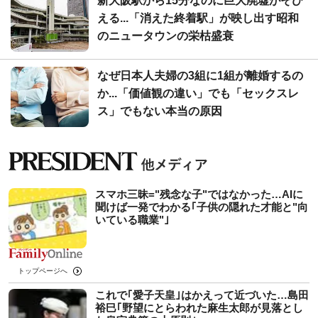
新大阪駅から15分なのに巨大廃墟がそび
える...「消えた終着駅」が映し出す昭和
のニュータウンの栄枯盛衰
なぜ日本人夫婦の3組に1組が離婚するの
か...「価値観の違い」でも「セックスレ
ス」でもない本当の原因
スマホ三昧="残念な子"ではなかった…AIに
聞けば一発でわかる｢子供の隠れた才能と"向
いている職業"｣
トップページへ
これで｢愛子天皇｣はかえって近づいた…島田
裕巳｢野望にとらわれた麻生太郎が見落とし