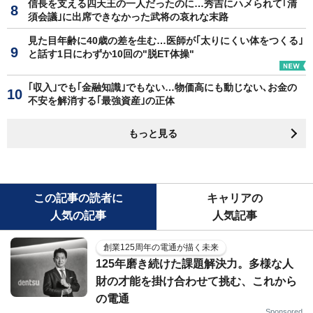
信長を支える四天王の一人だったのに…秀吉にハメられて｢清
須会議｣に出席できなかった武将の哀れな末路
見た目年齢に40歳の差を生む…医師が｢太りにくい体をつくる｣
と話す1日にわずか10回の"脱ET体操"
｢収入｣でも｢金融知識｣でもない…物価高にも動じない､お金の
不安を解消する｢最強資産｣の正体
もっと見る
この記事の読者に
キャリアの
人気の記事
人気記事
創業125周年の電通が描く未来
125年磨き続けた課題解決力。多様な人
財の才能を掛け合わせて挑む、これから
の電通
Sponsored