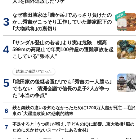
人｣を国外追放したワケ
なぜ柴田勝家は｢賤ケ岳｣であっさり負けたの
か…秀吉がこっそり工作していた勝家配下の
｢大物武将｣の裏切り
｢サンダル登山の若者｣より実は危険…標高
599ｍの高尾山で年間100件超の遭難事故を起
こしている"張本人"
結論は"先送り"だった
｢織田家の後継者選び｣でも｢秀吉の一人勝ち｣
でもない…清洲会議で信長の息子2人が争っ
た"本当の争点"
鉄と鋼鉄の違いを知らなかったために1700万人超が死亡…毛沢
東の｢大躍進政策｣の悲劇的結末
不足すると｢うつ病｣が増え､子どものIQに影響…東大教授｢脳の
ために欠かせないスーパーにある食材｣