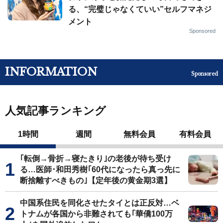
る、“完璧じゃなくていい”セルフマネジ
メント
Sponsored
INFORMATION
Sponsored
人気記事ランキング
1時間
週間
無料会員
有料会員
｢転倒→骨折→寝たきり｣の老後が待ち受け
る…医師･和田秀樹｢60代になったら真っ先に
断捨離すべきもの｣【定年後の黄金期3選】
中国系住民を同化させたタイとは正反対…ベ
トナムが各国から非難されても｢華僑100万