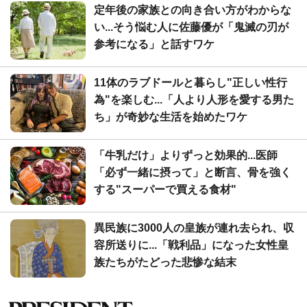
定年後の家族との向き合い方がわからな
い...そう悩む人に佐藤優が「鬼滅の刃が
参考になる」と話すワケ
11体のラブドールと暮らし"正しい性行
為"を楽しむ...「人より人形を愛する男た
ち」が奇妙な生活を始めたワケ
「牛乳だけ」よりずっと効果的...医師
「必ず一緒に摂って」と断言、骨を強く
する"スーパーで買える食材"
異民族に3000人の皇族が連れ去られ、収
容所送りに...「戦利品」になった女性皇
族たちがたどった悲惨な結末