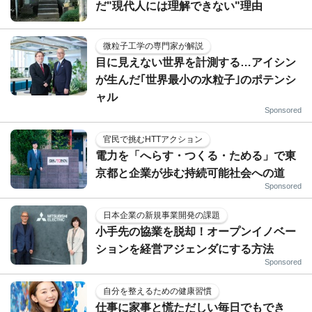
だ"現代人には理解できない"理由
微粒子工学の専門家が解説
目に見えない世界を計測する…アイシン
が生んだ｢世界最小の水粒子｣のポテンシ
ャル
Sponsored
官民で挑むHTTアクション
電力を「へらす・つくる・ためる」で東
京都と企業が歩む持続可能社会への道
Sponsored
日本企業の新規事業開発の課題
小手先の協業を脱却！オープンイノベー
ションを経営アジェンダにする方法
Sponsored
自分を整えるための健康習慣
仕事に家事と慌ただしい毎日でもでき