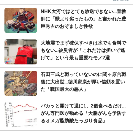
NHK大河ではとても放送できない...宣教
師に「獣より劣ったもの」と書かれた豊
臣秀吉のおぞましき性欲
大地震でまず確保すべきは水でも食料で
もない...被災者が「これだけは担いで逃
げて」という最も重要なモノ2選
石田三成と戦っていないのに関ヶ原合戦
後に大出世...徳川家康が厚い信頼を置い
た「戦国最大の悪人」
パカッと開けて週に1、2個食べるだけ...
がん専門医が勧める「大腸がんを予防す
るオメガ脂肪酸たっぷり食品」