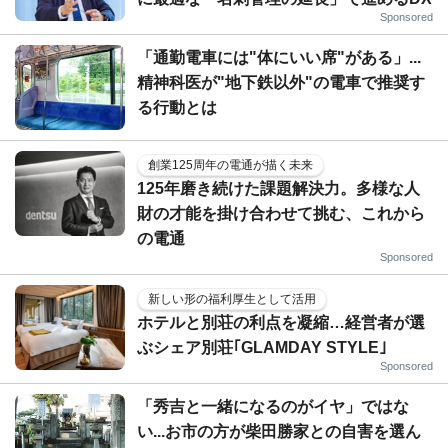
Sponsored
「通勤電車には"体にいい席"がある」...
精神科医が"地下鉄以外"の電車で推奨す
る行動とは
創業125周年の電通が描く未来
125年磨き続けた課題解決力。多様な人
財の才能を掛け合わせて挑む、これから
の電通
Sponsored
新しい形の福利厚生として活用
ホテルと別荘の利点を凝縮…経営者が選
ぶシェア別荘｢GLAMDAY STYLE｣
Sponsored
「秀吉と一緒になるのがイヤ」ではな
い...お市の方が柴田勝家との自害を選ん