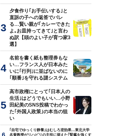
夕食作り｢お手伝いする｣と
直訴の子への返答でバレ
る…賢い親が｢カレーできた
よ｡お皿持ってきて｣と言わ
ぬ訳【頭のよい子が育つ家3
選】
名前を書く紙も整理券もな
い…フランス人が日本みた
いに｢行列｣に並ばないのに
｢順番｣を守れる謎システム
高市政権にとって｢日本人の
生活｣はどうでもいい…小野
田紀美のSNS投稿でわかっ
た｢外国人政策｣の本当の狙
い
｢自宅でゆっくり静養｣はむしろ逆効果…東北大学
名誉教授がリハビリの主役に据えた｢腎臓を強くす