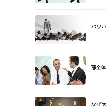
パワハ
部全
なぜ