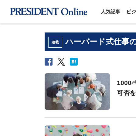
人気記事
ビジ
ハーバード式仕事
連載
100
可否を