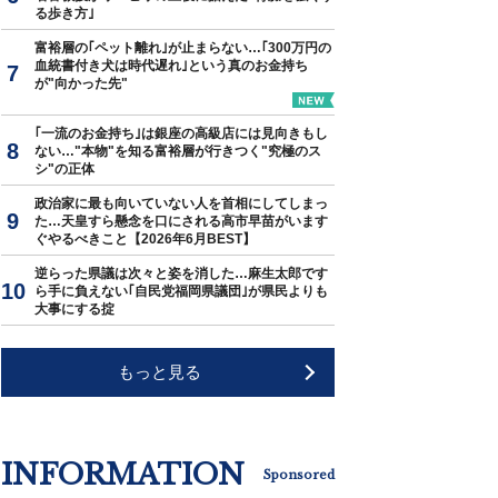
る歩き方｣
富裕層の｢ペット離れ｣が止まらない…｢300万円の
血統書付き犬は時代遅れ｣という真のお金持ち
が"向かった先"
｢一流のお金持ち｣は銀座の高級店には見向きもし
ない…"本物"を知る富裕層が行きつく"究極のス
シ"の正体
政治家に最も向いていない人を首相にしてしまっ
た…天皇すら懸念を口にされる高市早苗がいます
ぐやるべきこと【2026年6月BEST】
逆らった県議は次々と姿を消した…麻生太郎です
ら手に負えない｢自民党福岡県議団｣が県民よりも
大事にする掟
もっと見る
INFORMATION
Sponsored