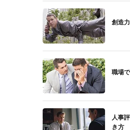
創造力
職場
人事
き方