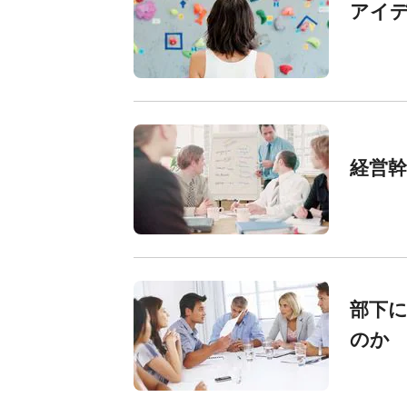
アイデ
経営
部下
のか