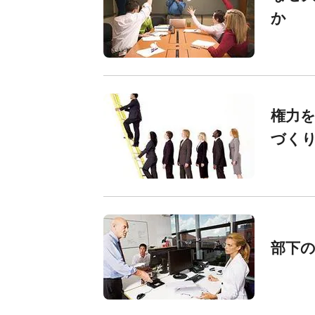
か
権力
づく
部下