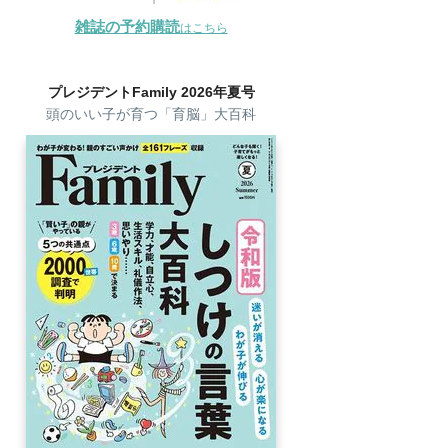
雑誌の予約購読
はこちら
プレジデントFamily 2026年夏号
頭のいい子が育つ「育脳」大百科