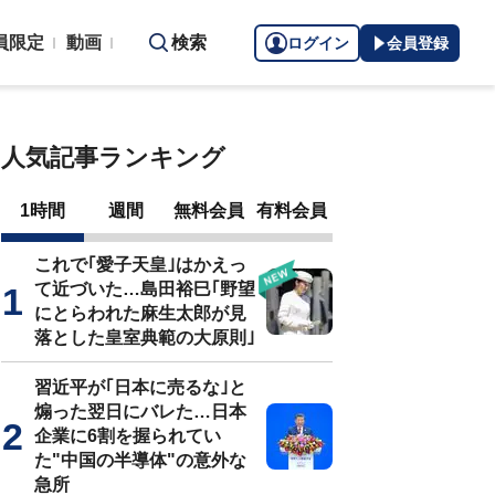
員限定
動画
検索
ログイン
会員登録
人気記事ランキング
1時間
週間
無料会員
有料会員
これで｢愛子天皇｣はかえっ
て近づいた…島田裕巳｢野望
にとらわれた麻生太郎が見
落とした皇室典範の大原則｣
習近平が｢日本に売るな｣と
煽った翌日にバレた…日本
企業に6割を握られてい
た"中国の半導体"の意外な
急所