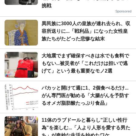
挑戦
Sponsored
異民族に3000人の皇族が連れ去られ、収
容所送りに...「戦利品」になった女性皇
族たちがたどった悲惨な結末
大地震でまず確保すべきは水でも食料で
もない...被災者が「これだけは担いで逃
げて」という最も重要なモノ2選
パカッと開けて週に1、2個食べるだけ...
がん専門医が勧める「大腸がんを予防す
るオメガ脂肪酸たっぷり食品」
11体のラブドールと暮らし"正しい性行
為"を楽しむ...「人より人形を愛する男た
ち」が奇妙な生活を始めたワケ