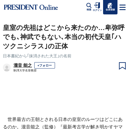
会員登録
検索
ログイン
皇室の先祖はどこから来たのか…卑弥呼
でも､神武でもない､本当の初代天皇｢ハ
ツクニシラス｣の正体
日本書紀から｢抹消された大王｣の名前
瀧音 能之
+フォロー
駒澤大学名誉教授
世界最古の王朝とされる日本の皇室のルーツはどこにあ
るのか。瀧音能之（監修）『最新考古学が解き明かすヤマ