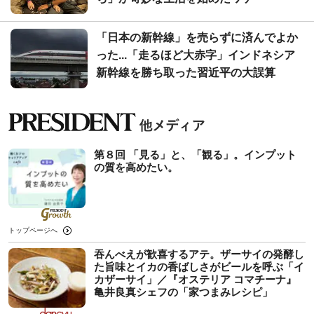
「日本の新幹線」を売らずに済んでよか
った...「走るほど大赤字」インドネシア
新幹線を勝ち取った習近平の大誤算
第８回 「見る」と、「観る」。インプット
の質を高めたい。
トップページへ
吞んべえが歓喜するアテ。ザーサイの発酵し
た旨味とイカの香ばしさがビールを呼ぶ「イ
カザーサイ」／『オステリア コマチーナ』
⻲井良真シェフの「家つまみレシピ」