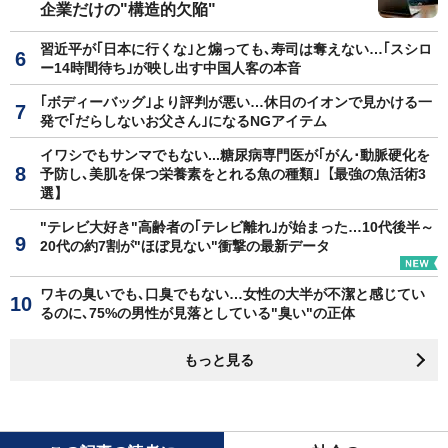
企業だけの"構造的欠陥"
習近平が｢日本に行くな｣と煽っても､寿司は奪えない…｢スシロ
ー14時間待ち｣が映し出す中国人客の本音
｢ボディーバッグ｣より評判が悪い…休日のイオンで見かける一
発で｢だらしないお父さん｣になるNGアイテム
イワシでもサンマでもない...糖尿病専門医が｢がん･動脈硬化を
予防し､美肌を保つ栄養素をとれる魚の種類｣【最強の魚活術3
選】
"テレビ大好き"高齢者の｢テレビ離れ｣が始まった…10代後半～
20代の約7割が"ほぼ見ない"衝撃の最新データ
ワキの臭いでも､口臭でもない…女性の大半が不潔と感じてい
るのに､75%の男性が見落としている"臭い"の正体
もっと見る