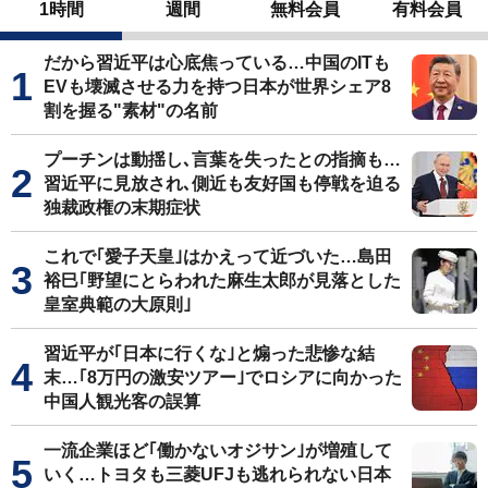
1時間
週間
無料会員
有料会員
だから習近平は心底焦っている…中国のITも
EVも壊滅させる力を持つ日本が世界シェア8
割を握る"素材"の名前
プーチンは動揺し､言葉を失ったとの指摘も…
習近平に見放され､側近も友好国も停戦を迫る
独裁政権の末期症状
これで｢愛子天皇｣はかえって近づいた…島田
裕巳｢野望にとらわれた麻生太郎が見落とした
皇室典範の大原則｣
習近平が｢日本に行くな｣と煽った悲惨な結
末…｢8万円の激安ツアー｣でロシアに向かった
中国人観光客の誤算
一流企業ほど｢働かないオジサン｣が増殖して
いく…トヨタも三菱UFJも逃れられない日本