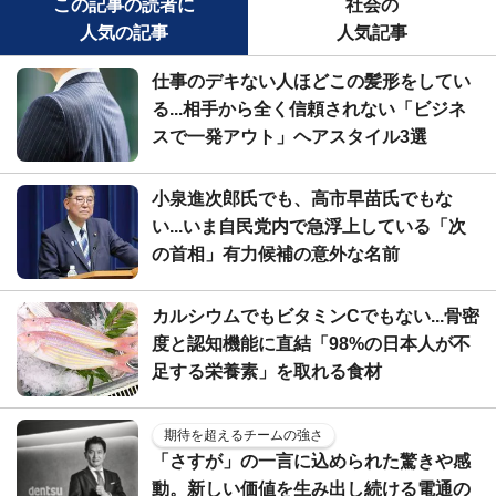
この記事の読者に
社会の
人気の記事
人気記事
仕事のデキない人ほどこの髪形をしてい
る...相手から全く信頼されない「ビジネ
スで一発アウト」ヘアスタイル3選
小泉進次郎氏でも、高市早苗氏でもな
い...いま自民党内で急浮上している「次
の首相」有力候補の意外な名前
カルシウムでもビタミンCでもない...骨密
度と認知機能に直結「98%の日本人が不
足する栄養素」を取れる食材
期待を超えるチームの強さ
「さすが」の一言に込められた驚きや感
動。新しい価値を生み出し続ける電通の