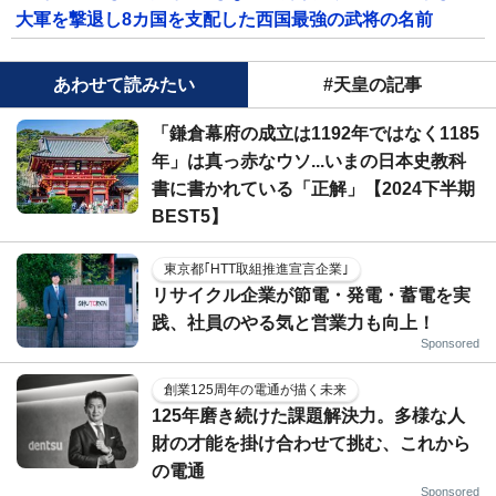
大軍を撃退し8カ国を支配した西国最強の武将の名前
あわせて読みたい
#天皇の記事
「鎌倉幕府の成立は1192年ではなく1185
年」は真っ赤なウソ...いまの日本史教科
書に書かれている「正解」【2024下半期
BEST5】
東京都｢HTT取組推進宣言企業｣
リサイクル企業が節電・発電・蓄電を実
践、社員のやる気と営業力も向上！
Sponsored
創業125周年の電通が描く未来
125年磨き続けた課題解決力。多様な人
財の才能を掛け合わせて挑む、これから
の電通
Sponsored