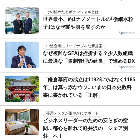
その秘めたるポテンシャルとは
世界最小、約1ナノメートルの｢微細水粒
子｣はなぜ髪や肌を潤すのか
Sponsored
中堅企業にリーズナブルな新提案
なぜ複雑なSFAは挫折する？少人数組織
に最適な「名刺管理の延長」で進めるDX
Sponsored
「鎌倉幕府の成立は1192年ではなく1185
年」は真っ赤なウソ...いまの日本史教科
書に書かれている「正解」
専用デスクが細やかにサポート
ビジネスリーダーのための安らぎの空
間…都心を離れて軽井沢の「シェア別
荘」へ！