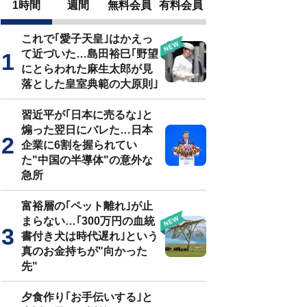
1時間
週間
無料会員
有料会員
これで｢愛子天皇｣はかえっ
て近づいた…島田裕巳｢野望
にとらわれた麻生太郎が見
落とした皇室典範の大原則｣
習近平が｢日本に売るな｣と
煽った翌日にバレた…日本
企業に6割を握られてい
た"中国の半導体"の意外な
急所
富裕層の｢ペット離れ｣が止
まらない…｢300万円の血統
書付き犬は時代遅れ｣という
真のお金持ちが"向かった
先"
夕食作り｢お手伝いする｣と