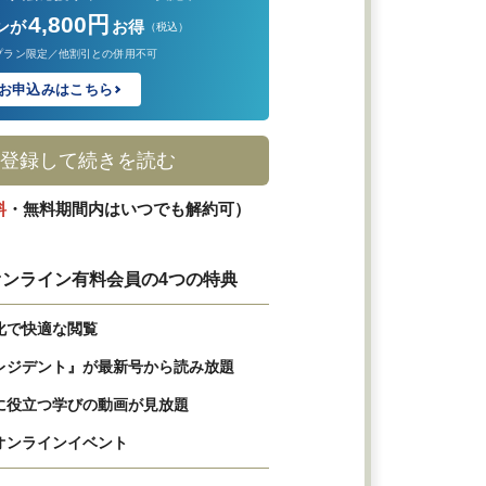
4,800円
ンが
お得
（税込）
プラン限定／他割引との併用不可
お申込みはこちら
登録して続きを読む
料
・無料期間内はいつでも解約可）
ンライン有料会員の4つの特典
化で快適な閲覧
レジデント』が最新号から読み放題
に役立つ学びの動画が見放題
オンラインイベント