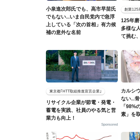
小泉進次郎氏でも、高市早苗氏
創業12
でもない...いま自民党内で急浮
125年
上している「次の首相」有力候
多様な
補の意外な名前
て挑む
カルシ
東京都｢HTT取組推進宣言企業｣
ない..
リサイクル企業が節電・発電・
「98%
蓄電を実践、社員のやる気と営
素」を
業力も向上！
Sponsored