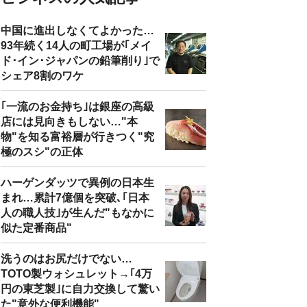
中国に進出しなくてよかった…
93年続く14人の町工場が｢メイ
ド･イン･ジャパンの鉛筆削り｣で
シェア8割のワケ
｢一流のお金持ち｣は銀座の高級
店には見向きもしない…"本
物"を知る富裕層が行きつく"究
極のスシ"の正体
ハーゲンダッツで異例の日本生
まれ…累計7億個を突破､｢日本
人の職人技｣が生んだ"もなかに
似た定番商品"
洗うのはお尻だけでない…
TOTO製ウォシュレット→｢4万
円の東芝製｣に自力交換して驚い
た"意外な便利機能"