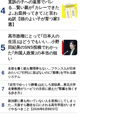
直訴の子への返答でバレ
る…賢い親が｢カレーできた
よ｡お皿持ってきて｣と言わ
ぬ訳【頭のよい子が育つ家3
選】
高市政権にとって｢日本人の
生活｣はどうでもいい…小野
田紀美のSNS投稿でわかっ
た｢外国人政策｣の本当の狙
い
名前を書く紙も整理券もない…フランス人が日本
みたいに｢行列｣に並ばないのに｢順番｣を守れる謎
システム
｢自宅でゆっくり静養｣はむしろ逆効果…東北大学
名誉教授がリハビリの主役に据えた｢腎臓を強くす
る歩き方｣
政治家に最も向いていない人を首相にしてしまっ
た…天皇すら懸念を口にされる高市早苗がいます
ぐやるべきこと【2026年6月BEST】