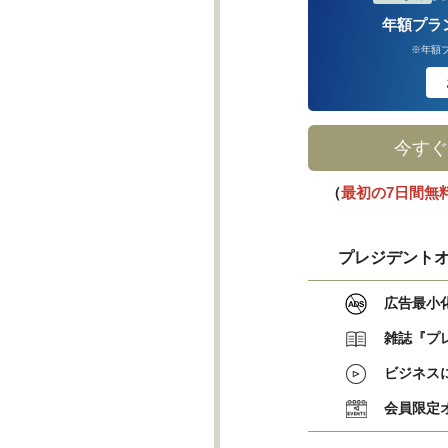
年額プラ
※年額
今すぐ
（
最初の7日間無
プレジデントオ
広告最小
雑誌『プ
ビジネス
会員限定