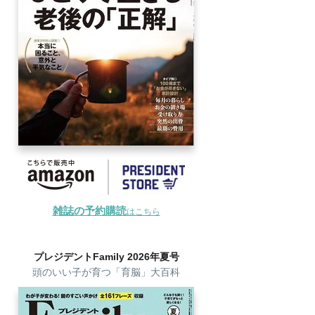
雑誌の予約購読
はこちら
プレジデントFamily 2026年夏号
頭のいい子が育つ「育脳」大百科