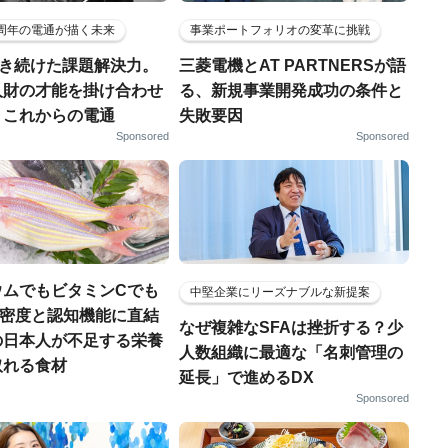
5周年の電通が描く未来
事業ポートフォリオの変革に挑戦
磨き続けた課題解決力。
三菱電機とAT PARTNERSが語
人財の才能を掛け合わせ
る、新規事業開発成功の条件と
、これからの電通
失敗要因
Sponsored
Sponsored
ウムでもビタミンCでも
中堅企業にリーズナブルな新提案
.骨密度と認知機能に直結
なぜ複雑なSFAは挫折する？少
の日本人が不足する栄養
人数組織に最適な「名刺管理の
取れる食材
延長」で進めるDX
Sponsored