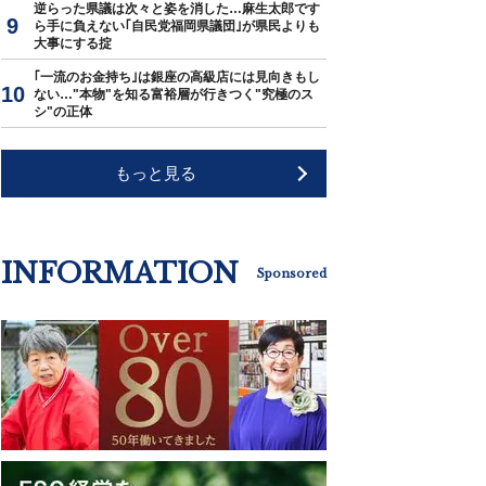
逆らった県議は次々と姿を消した…麻生太郎です
ら手に負えない｢自民党福岡県議団｣が県民よりも
大事にする掟
｢一流のお金持ち｣は銀座の高級店には見向きもし
ない…"本物"を知る富裕層が行きつく"究極のス
シ"の正体
もっと見る
INFORMATION
Sponsored