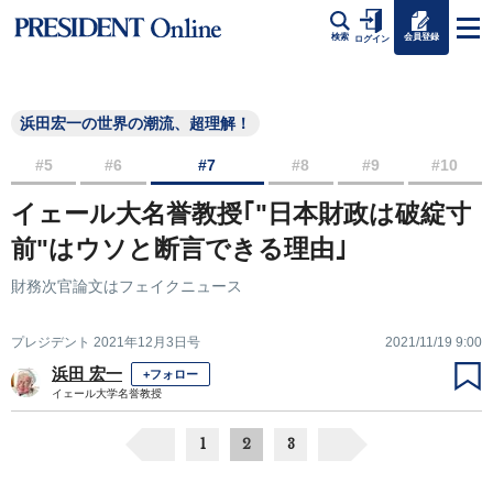
会員登録
検索
ログイン
浜田宏一の世界の潮流、超理解！
#5
#6
#7
#8
#9
#10
イェール大名誉教授｢"日本財政は破綻寸
前"はウソと断言できる理由｣
財務次官論文はフェイクニュース
プレジデント 2021年12月3日号
2021/11/19 9:00
浜田 宏一
+フォロー
イェール大学名誉教授
1
2
3