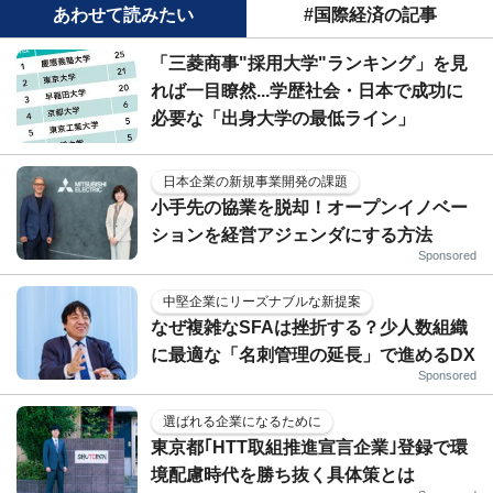
あわせて読みたい
#国際経済の記事
「三菱商事"採用大学"ランキング」を見
れば一目瞭然...学歴社会・日本で成功に
必要な「出身大学の最低ライン」
日本企業の新規事業開発の課題
小手先の協業を脱却！オープンイノベー
ションを経営アジェンダにする方法
Sponsored
中堅企業にリーズナブルな新提案
なぜ複雑なSFAは挫折する？少人数組織
に最適な「名刺管理の延長」で進めるDX
Sponsored
選ばれる企業になるために
東京都｢HTT取組推進宣言企業｣登録で環
境配慮時代を勝ち抜く具体策とは