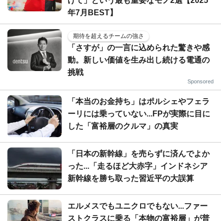
げて」という最も重要なモノ2選【2025
年7月BEST】
期待を超えるチームの強さ
「さすが」の一言に込められた驚きや感
動。新しい価値を生み出し続ける電通の
挑戦
Sponsored
「本当のお金持ち」はポルシェやフェラ
ーリには乗っていない...FPが実際に目に
した「富裕層のクルマ」の真実
「日本の新幹線」を売らずに済んでよか
った...「走るほど大赤字」インドネシア
新幹線を勝ち取った習近平の大誤算
エルメスでもユニクロでもない...ファー
ストクラスに乗る「本物の富裕層」が普