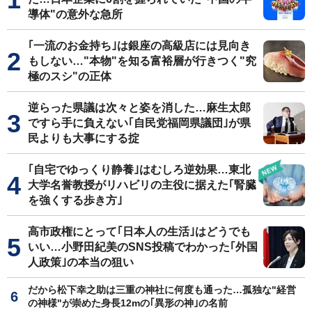
導体"の意外な急所
｢一流のお金持ち｣は銀座の高級店には見向き
もしない…"本物"を知る富裕層が行きつく"究
極のスシ"の正体
逆らった県議は次々と姿を消した…麻生太郎
ですら手に負えない｢自民党福岡県議団｣が県
民よりも大事にする掟
｢自宅でゆっくり静養｣はむしろ逆効果…東北
大学名誉教授がリハビリの主役に据えた｢腎臓
を強くする歩き方｣
高市政権にとって｢日本人の生活｣はどうでも
いい…小野田紀美のSNS投稿でわかった｢外国
人政策｣の本当の狙い
だから松下幸之助は三重の神社に何度も通った…孤独な"経営
の神様"が崇めた身長12mの｢異形の神｣の名前