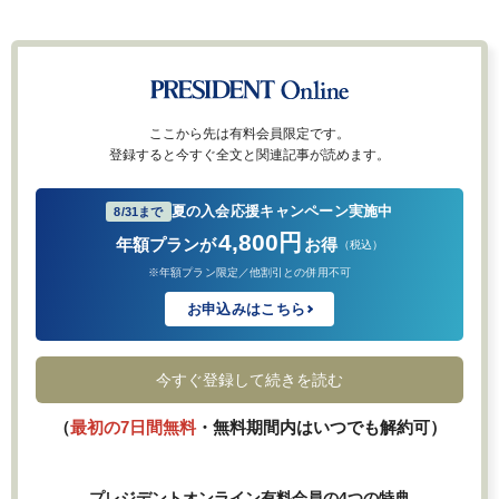
ここから先は有料会員限定です。
登録すると今すぐ全文と関連記事が読めます。
夏の入会応援キャンペーン実施中
8/31まで
4,800円
年額プランが
お得
（税込）
※年額プラン限定／他割引との併用不可
お申込みはこちら
今すぐ登録して続きを読む
（
最初の7日間無料
・無料期間内はいつでも解約可）
プレジデントオンライン有料会員の4つの特典