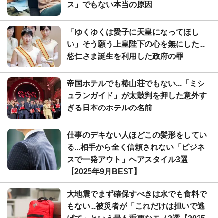
ス」でもない本当の原因
「ゆくゆくは愛子に天皇になってほし
い」そう願う上皇陛下の心を無にした...
悠仁さま誕生を利用した政府の罪
帝国ホテルでも椿山荘でもない...「ミシ
ュランガイド」が太鼓判を押した意外す
ぎる日本のホテルの名前
仕事のデキない人ほどこの髪形をしてい
る...相手から全く信頼されない「ビジネ
スで一発アウト」ヘアスタイル3選
【2025年9月BEST】
大地震でまず確保すべきは水でも食料で
もない...被災者が「これだけは担いで逃