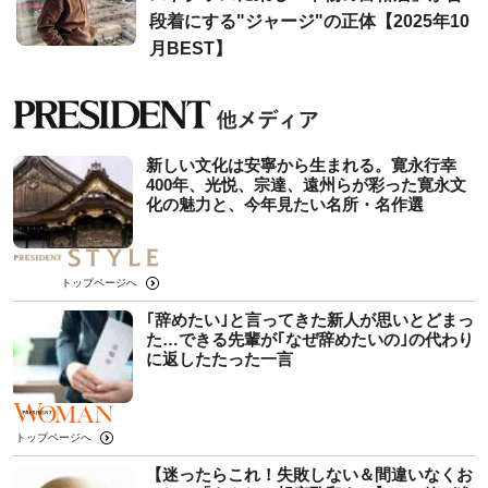
段着にする"ジャージ"の正体【2025年10
月BEST】
新しい文化は安寧から生まれる。寛永行幸
400年、光悦、宗達、遠州らが彩った寛永文
化の魅力と、今年見たい名所・名作選
トップページへ
｢辞めたい｣と言ってきた新人が思いとどまっ
た…できる先輩が｢なぜ辞めたいの｣の代わり
に返したたった一言
トップページへ
【迷ったらこれ！失敗しない＆間違いなくお