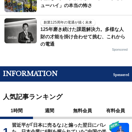
ューハイ」の本当の怖さ
創業125周年の電通が描く未来
125年磨き続けた課題解決力。多様な人
財の才能を掛け合わせて挑む、これから
の電通
Sponsored
INFORMATION
Sponsored
人気記事ランキング
1時間
週間
無料会員
有料会員
習近平が｢日本に売るな｣と煽った翌日にバレ
た…日本企業に6割を握られていた"中国の半