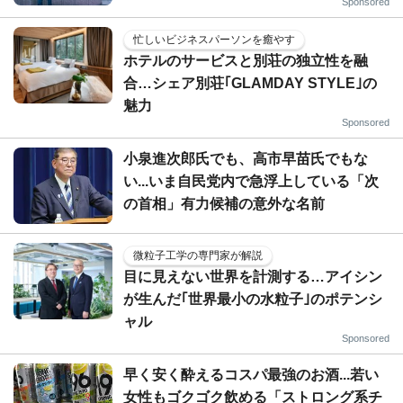
Sponsored
忙しいビジネスパーソンを癒やす
ホテルのサービスと別荘の独立性を融
合…シェア別荘｢GLAMDAY STYLE｣の
魅力
Sponsored
小泉進次郎氏でも、高市早苗氏でもな
い...いま自民党内で急浮上している「次
の首相」有力候補の意外な名前
微粒子工学の専門家が解説
目に見えない世界を計測する…アイシン
が生んだ｢世界最小の水粒子｣のポテンシ
ャル
Sponsored
早く安く酔えるコスパ最強のお酒...若い
女性もゴクゴク飲める「ストロング系チ