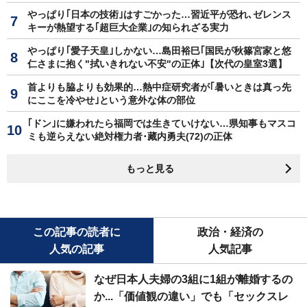
やっぱり｢日本の技術｣はすごかった…習近平が恐れ､ゼレンス
キーが熱望する｢超巨大企業｣の知られざる実力
やっぱり｢愛子天皇｣しかない…島田裕巳｢国民が秋篠宮家と悠
仁さまに抱く"拭いきれない不安"の正体｣【次代の皇室3選】
首よりも脇よりも効果的…熱中症研究者が｢暑いときは真っ先
にここを冷やせ｣という意外な体の部位
｢ドン｣に嫌われたら福岡では生きていけない…県知事もマスコ
ミも逆らえない絶対権力者･藏内勇夫(72)の正体
もっと見る
この記事の読者に
政治・経済の
人気の記事
人気記事
なぜ日本人夫婦の3組に1組が離婚するの
か...「価値観の違い」でも「セックスレ