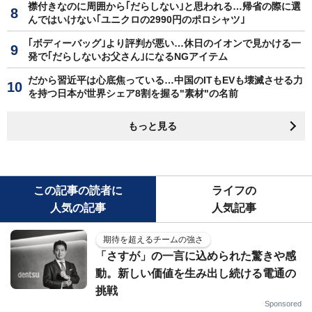
襟付きなのに周囲から｢だらしない｣と思われる…帰省の際に選
んではいけない｢ユニクロの2990円のポロシャツ｣
｢ボディーバッグ｣より評判が悪い…休日のイオンで見かける一
発で｢だらしないお父さん｣になるNGアイテム
だから習近平は心底焦っている…中国のITもEVも壊滅させる力
を持つ日本が世界シェア8割を握る"素材"の名前
もっと見る
この記事の読者に
ライフの
人気の記事
人気記事
期待を超えるチームの強さ
「さすが」の一言に込められた驚きや感
動。新しい価値を生み出し続ける電通の
挑戦
Sponsored