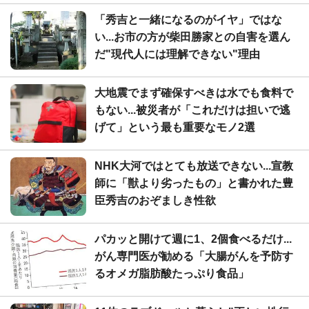
「秀吉と一緒になるのがイヤ」ではな
い...お市の方が柴田勝家との自害を選ん
だ"現代人には理解できない"理由
大地震でまず確保すべきは水でも食料で
もない...被災者が「これだけは担いで逃
げて」という最も重要なモノ2選
NHK大河ではとても放送できない...宣教
師に「獣より劣ったもの」と書かれた豊
臣秀吉のおぞましき性欲
パカッと開けて週に1、2個食べるだけ...
がん専門医が勧める「大腸がんを予防す
るオメガ脂肪酸たっぷり食品」