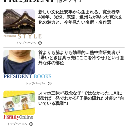
新しい文化は安寧から生まれる。寛永行幸
400年、光悦、宗達、遠州らが彩った寛永文
化の魅力と、今年見たい名所・名作選
トップページへ
首よりも脇よりも効果的…熱中症研究者が
｢暑いときは真っ先にここを冷やせ｣という意
外な体の部位
トップページへ
スマホ三昧="残念な子"ではなかった…AIに
聞けば一発でわかる｢子供の隠れた才能と"向
いている職業"｣
トップページへ