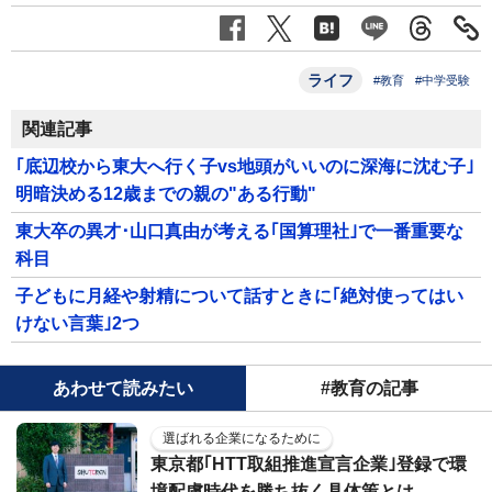
ライフ
#教育
#中学受験
関連記事
｢底辺校から東大へ行く子vs地頭がいいのに深海に沈む子｣
明暗決める12歳までの親の"ある行動"
東大卒の異才･山口真由が考える｢国算理社｣で一番重要な
科目
子どもに月経や射精について話すときに｢絶対使ってはい
けない言葉｣2つ
あわせて読みたい
#教育の記事
選ばれる企業になるために
東京都｢HTT取組推進宣言企業｣登録で環
境配慮時代を勝ち抜く具体策とは