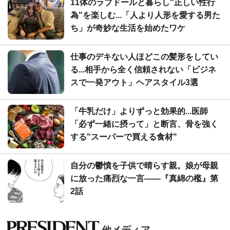
11体のラブドールと暮らし"正しい性行
為"を楽しむ...「人より人形を愛する男た
ち」が奇妙な生活を始めたワケ
仕事のデキない人ほどこの髪形をしてい
る...相手から全く信頼されない「ビジネ
スで一発アウト」ヘアスタイル3選
「牛乳だけ」よりずっと効果的...医師
「必ず一緒に摂って」と断言、骨を強く
する"スーパーで買える食材"
自分の鬱憤を子供で晴らす親。娘が母親
に放った痛烈な一言――『真綿の檻』第
2話