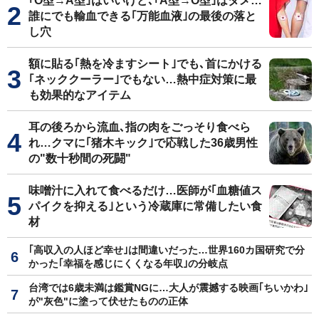
｢O型→A型｣はいいけど､｢A型→O型｣はダメ…
誰にでも輸血できる｢万能血液｣の最後の落と
し穴
額に貼る｢熱を冷ますシート｣でも､首にかける
｢ネッククーラー｣でもない…熱中症対策に最
も効果的なアイテム
耳の後ろから流血､指の肉をごっそり食べら
れ…クマに｢猪木キック｣で応戦した36歳男性
の"数十秒間の死闘"
味噌汁に入れて食べるだけ…医師が｢血糖値ス
パイクを抑える｣という冷蔵庫に常備したい食
材
｢高収入の人ほど幸せ｣は間違いだった…世界160カ国研究で分
かった｢幸福を感じにくくなる年収｣の分岐点
台湾では6歳未満は鑑賞NGに…大人が震撼する映画｢ちいかわ｣
が"灰色"に塗って伏せたものの正体