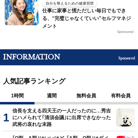
自分を整えるための健康習慣
仕事に家事と慌ただしい毎日でもでき
る、“完璧じゃなくていい”セルフマネジ
メント
Sponsored
INFORMATION
Sponsored
人気記事ランキング
1時間
週間
無料会員
有料会員
信長を支える四天王の一人だったのに…秀吉
にハメられて｢清須会議｣に出席できなかった
武将の哀れな末路