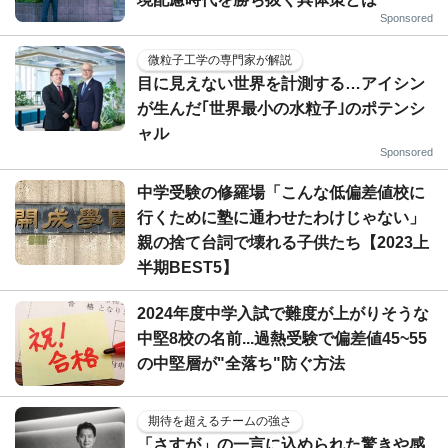
Sponsored
微粒子工学の専門家が解説
目に見えない世界を計測する…アイシン
が生んだ｢世界最小の水粒子｣のポテンシ
ャル
Sponsored
中学受験の修羅場「こんな低偏差値校に
行くために塾に通わせたわけじゃない」
親の捨て台詞で壊れる子供たち【2023上
半期BEST5】
2024年度中学入試で難度が上がりそうな
中堅8校の名前...過熱受験で偏差値45~55
の中堅層が"全落ち"防ぐ方法
期待を超えるチームの強さ
「さすが」の一言に込められた驚きや感