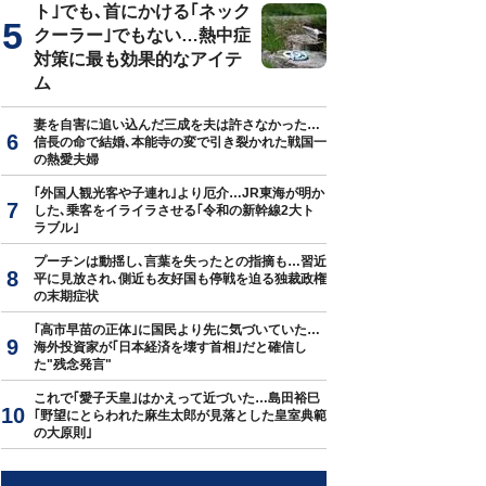
ト｣でも､首にかける｢ネック
クーラー｣でもない…熱中症
対策に最も効果的なアイテ
ム
妻を自害に追い込んだ三成を夫は許さなかった…
信長の命で結婚､本能寺の変で引き裂かれた戦国一
の熱愛夫婦
｢外国人観光客や子連れ｣より厄介…JR東海が明か
した､乗客をイライラさせる｢令和の新幹線2大ト
ラブル｣
プーチンは動揺し､言葉を失ったとの指摘も…習近
平に見放され､側近も友好国も停戦を迫る独裁政権
の末期症状
｢高市早苗の正体｣に国民より先に気づいていた…
海外投資家が｢日本経済を壊す首相｣だと確信し
た"残念発言"
これで｢愛子天皇｣はかえって近づいた…島田裕巳
｢野望にとらわれた麻生太郎が見落とした皇室典範
の大原則｣