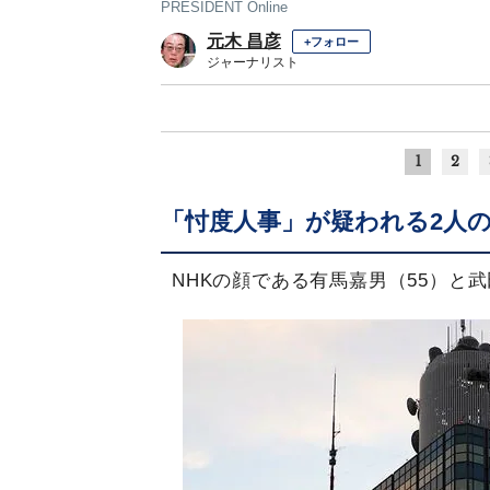
PRESIDENT Online
元木 昌彦
+フォロー
ジャーナリスト
1
2
「忖度人事」が疑われる2人
NHKの顔である有馬嘉男（55）と