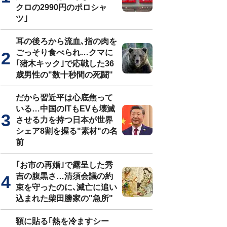
クロの2990円のポロシャ
ツ｣
耳の後ろから流血､指の肉を
ごっそり食べられ…クマに
｢猪木キック｣で応戦した36
歳男性の"数十秒間の死闘"
だから習近平は心底焦って
いる…中国のITもEVも壊滅
させる力を持つ日本が世界
シェア8割を握る"素材"の名
前
｢お市の再婚｣で露呈した秀
吉の腹黒さ…清須会議の約
束を守ったのに､滅亡に追い
込まれた柴田勝家の"急所"
額に貼る｢熱を冷ますシー