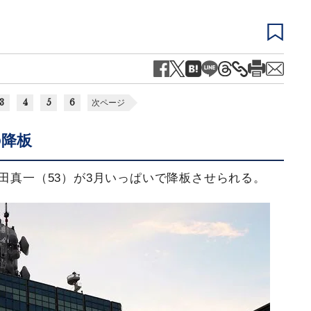
3
4
5
6
次ページ
の降板
武田真一（53）が3月いっぱいで降板させられる。