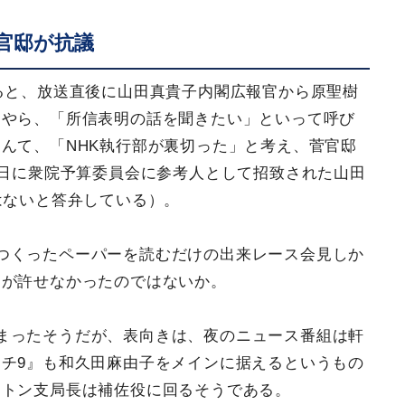
官邸が抗議
よると、放送直後に山田真貴子内閣広報官から原聖樹
うやら、「所信表明の話を聞きたい」といって呼び
んて、「NHK執行部が裏切った」と考え、菅官邸
5日に衆院予算委員会に参考人として招致された山田
はないと答弁している）。
つくったペーパーを読むだけの出来レース会見しか
問が許せなかったのではないか。
まったそうだが、表向きは、夜のニュース番組は軒
チ9』も和久田麻由子をメインに据えるというもの
ントン支局長は補佐役に回るそうである。