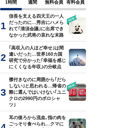
1時間
週間
無料会員
有料会員
信長を支える四天王の一人
だったのに…秀吉にハメら
れて｢清須会議｣に出席でき
なかった武将の哀れな末路
｢高収入の人ほど幸せ｣は間
違いだった…世界160カ国
研究で分かった｢幸福を感じ
にくくなる年収｣の分岐点
襟付きなのに周囲から｢だら
しない｣と思われる…帰省の
際に選んではいけない｢ユニ
クロの2990円のポロシャ
ツ｣
耳の後ろから流血､指の肉を
ごっそり食べられ…クマに