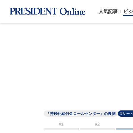
人気記事
ビジ
「持続化給付金コールセンター」の裏側
#サー
#1
#2