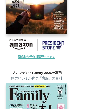
雑誌の予約購読
はこちら
プレジデントFamily 2026年夏号
頭のいい子が育つ「育脳」大百科