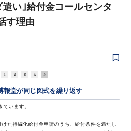
ダ遣い｣給付金コールセンタ
話す理由
1
2
3
4
5
博報堂が同じ図式を繰り返す
きています。
け付けた持続化給付金申請のうち、給付条件を満たし