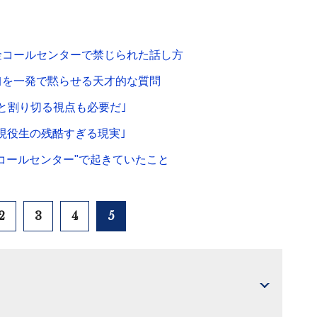
金コールセンターで禁じられた話し方
｣を一発で黙らせる天才的な質問
と割り切る視点も必要だ｣
現役生の残酷すぎる現実｣
コールセンター"で起きていたこと
2
3
4
5