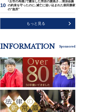
｢お市の再婚｣で露呈した秀吉の腹黒さ…清須会議
の約束を守ったのに､滅亡に追い込まれた柴田勝家
の"急所"
もっと見る
INFORMATION
Sponsored