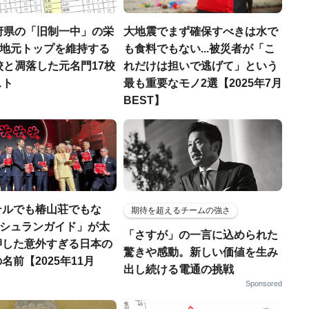
府県の「旧制一中」の栄
大地震でまず確保すべきは水で
..地元トップを維持する
も食料でもない...被災者が「こ
校と凋落した元名門17校
れだけは担いで逃げて」という
スト
最も重要なモノ2選【2025年7月
BEST】
テルでも椿山荘でもな
期待を超えるチームの強さ
「ミシュランガイド」が太
「さすが」の一言に込められた
押した意外すぎる日本の
驚きや感動。新しい価値を生み
名前【2025年11月
出し続ける電通の挑戦
Sponsored