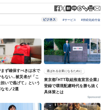
ビジネス
#サービス
#持続化給付金
でまず確保すべきは水で
選ばれる企業になるために
もない...被災者が「こ
東京都｢HTT取組推進宣言企業｣
は担いで逃げて」という
登録で環境配慮時代を勝ち抜く
なモノ2選
具体策とは
Sponsored