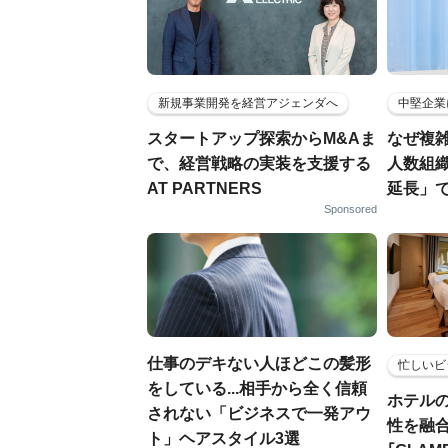
新規事業開発を経営アジェンダへ
中堅企業
スタートアップ探索からM&Aま
なぜ複雑
で、経営戦略の実装を支援する
人数組
AT PARTNERS
延長」で
Sponsored
仕事のデキない人ほどこの髪形
忙しいビ
をしている...相手から全く信頼
ホテル
されない「ビジネスで一発アウ
性を融
ト」ヘアスタイル3選