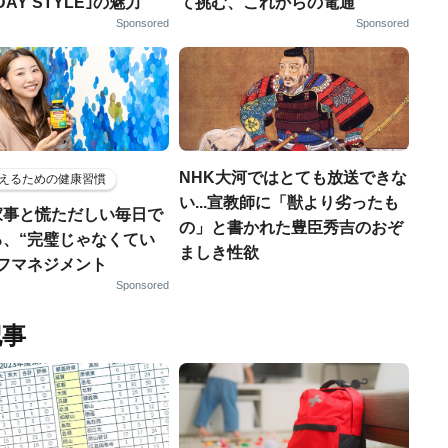
DAY STYLE｣の魅力
て挑む、これからの電通
Sponsored
Sponsored
NHK大河ではとても放送できな
えるための健康習慣
い...宣教師に「獣より劣ったも
家事と慌ただしい毎日で
の」と書かれた豊臣秀吉のおぞ
る、“完璧じゃなくてい
ましき性欲
ルフマネジメント
Sponsored
記事