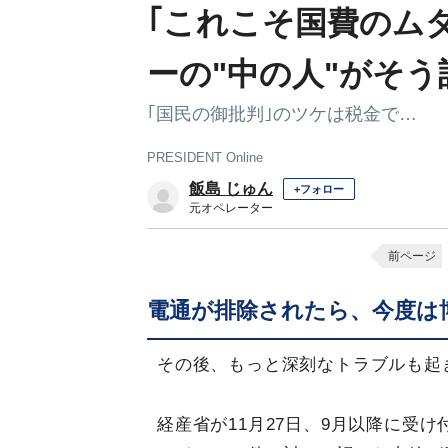
｢これこそ国費のム
ーの"中の人"がそう
｢国民の御批判｣のツケは税金で…
PRESIDENT Online
飯島 じゅん
+フォロー
元オペレーター
前ページ
電通が排除されたら、今度は
その後、もっと深刻なトラブルも起
経産省が11月27日、9月以降に受