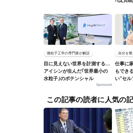
｢GLAM
微粒子工学の専門家が解説
自分を整
目に見えない世界を計測する…
仕事に
アイシンが生んだ｢世界最小の
もでき
水粒子｣のポテンシャル
い”セ
Sponsored
この記事の読者に人気の