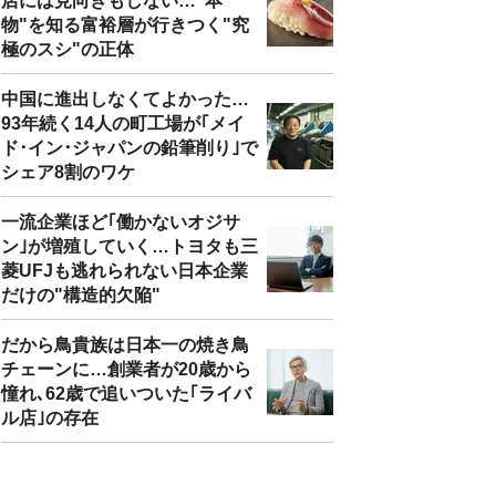
店には見向きもしない…"本
物"を知る富裕層が行きつく"究
極のスシ"の正体
中国に進出しなくてよかった…
93年続く14人の町工場が｢メイ
ド･イン･ジャパンの鉛筆削り｣で
シェア8割のワケ
一流企業ほど｢働かないオジサ
ン｣が増殖していく…トヨタも三
菱UFJも逃れられない日本企業
だけの"構造的欠陥"
だから鳥貴族は日本一の焼き鳥
チェーンに…創業者が20歳から
憧れ､62歳で追いついた｢ライバ
ル店｣の存在