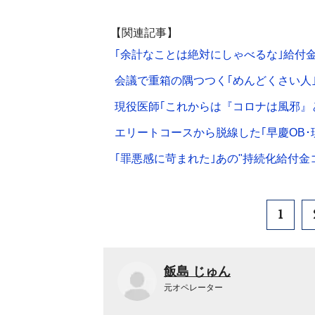
【関連記事】
｢余計なことは絶対にしゃべるな｣給付
会議で重箱の隅つつく｢めんどくさい人
現役医師｢これからは『コロナは風邪』
エリートコースから脱線した｢早慶OB･
｢罪悪感に苛まれた｣あの"持続化給付金
1
飯島 じゅん
元オペレーター