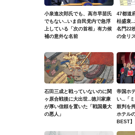
小泉進次郎氏でも、高市早苗氏
47都道
でもない...いま自民党内で急浮
枯盛衰.
上している「次の首相」有力候
名門22
補の意外な名前
の全リ
石田三成と戦っていないのに関
帝国ホ
ヶ原合戦後に大出世...徳川家康
い...
が厚い信頼を置いた「戦国最大
鼓判を
の悪人」
ホテルの
BEST】