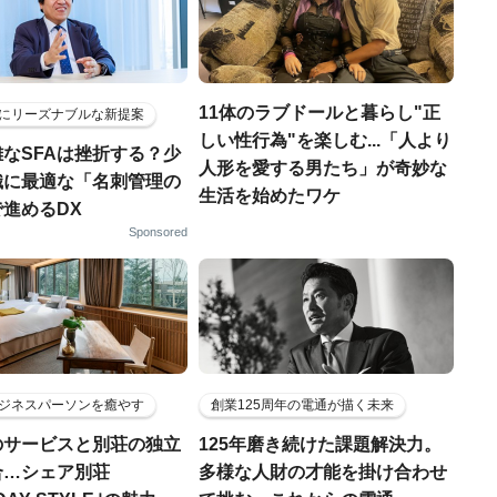
11体のラブドールと暮らし"正
にリーズナブルな新提案
しい性行為"を楽しむ...「人より
なSFAは挫折する？少
人形を愛する男たち」が奇妙な
織に最適な「名刺管理の
生活を始めたワケ
進めるDX
Sponsored
ジネスパーソンを癒やす
創業125周年の電通が描く未来
のサービスと別荘の独立
125年磨き続けた課題解決力。
合…シェア別荘
多様な人財の才能を掛け合わせ