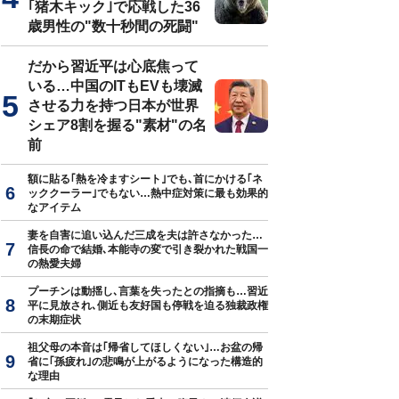
｢猪木キック｣で応戦した36
歳男性の"数十秒間の死闘"
だから習近平は心底焦って
いる…中国のITもEVも壊滅
させる力を持つ日本が世界
シェア8割を握る"素材"の名
前
額に貼る｢熱を冷ますシート｣でも､首にかける｢ネ
ッククーラー｣でもない…熱中症対策に最も効果的
なアイテム
妻を自害に追い込んだ三成を夫は許さなかった…
信長の命で結婚､本能寺の変で引き裂かれた戦国一
の熱愛夫婦
プーチンは動揺し､言葉を失ったとの指摘も…習近
平に見放され､側近も友好国も停戦を迫る独裁政権
の末期症状
祖父母の本音は｢帰省してほしくない｣…お盆の帰
省に｢孫疲れ｣の悲鳴が上がるようになった構造的
な理由