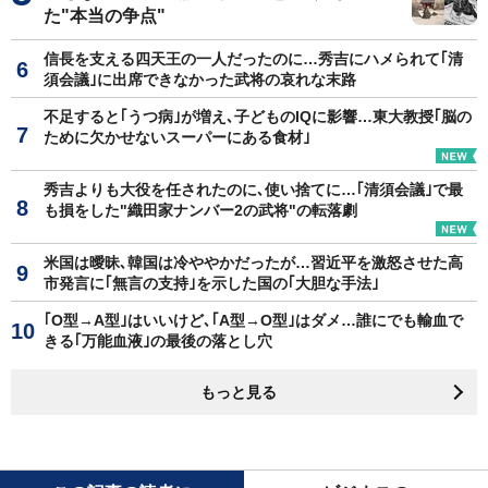
た"本当の争点"
信長を支える四天王の一人だったのに…秀吉にハメられて｢清
須会議｣に出席できなかった武将の哀れな末路
不足すると｢うつ病｣が増え､子どものIQに影響…東大教授｢脳の
ために欠かせないスーパーにある食材｣
秀吉よりも大役を任されたのに､使い捨てに…｢清須会議｣で最
も損をした"織田家ナンバー2の武将"の転落劇
米国は曖昧､韓国は冷ややかだったが…習近平を激怒させた高
市発言に｢無言の支持｣を示した国の｢大胆な手法｣
｢O型→A型｣はいいけど､｢A型→O型｣はダメ…誰にでも輸血で
きる｢万能血液｣の最後の落とし穴
もっと見る