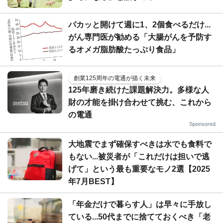
パカッと開けて週に1、2個食べるだけ...
がん専門医が勧める「大腸がんを予防す
るオメガ脂肪酸たっぷり食品」
創業125周年の電通が描く未来
125年磨き続けた課題解決力。多様な人
財の才能を掛け合わせて挑む、これから
の電通
Sponsored
大地震でまず確保すべきは水でも食料で
もない...被災者が「これだけは担いで逃
げて」という最も重要なモノ2選【2025
年7月BEST】
「年金だけで暮らす人」は早々に手放し
ている...50代までに捨てておくべき「老