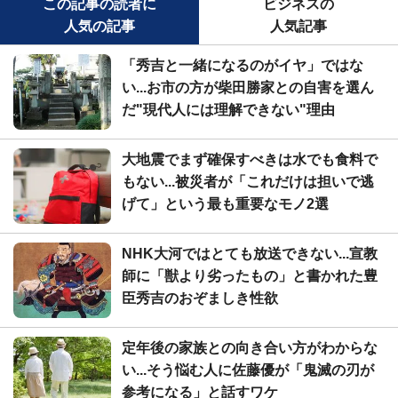
この記事の読者に
ビジネスの
人気の記事
人気記事
「秀吉と一緒になるのがイヤ」ではな
い...お市の方が柴田勝家との自害を選ん
だ"現代人には理解できない"理由
大地震でまず確保すべきは水でも食料で
もない...被災者が「これだけは担いで逃
げて」という最も重要なモノ2選
NHK大河ではとても放送できない...宣教
師に「獣より劣ったもの」と書かれた豊
臣秀吉のおぞましき性欲
定年後の家族との向き合い方がわからな
い...そう悩む人に佐藤優が「鬼滅の刃が
参考になる」と話すワケ