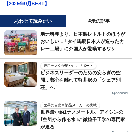
【2025年9月BEST】
あわせて読みたい
#米の記事
地元料理より、日本製レトルトのほうが
おいしい...「タイ馬鹿日本人が造ったカ
レー工場」に外国人が驚嘆するワケ
専用デスクが細やかにサポート
ビジネスリーダーのための安らぎの空
間…都心を離れて軽井沢の「シェア別
荘」へ！
Sponsored
世界的自動車部品メーカーの挑戦
世界最小約1ナノメートル、アイシンの
｢空気から作る水｣に微粒子工学の専門家
が迫る