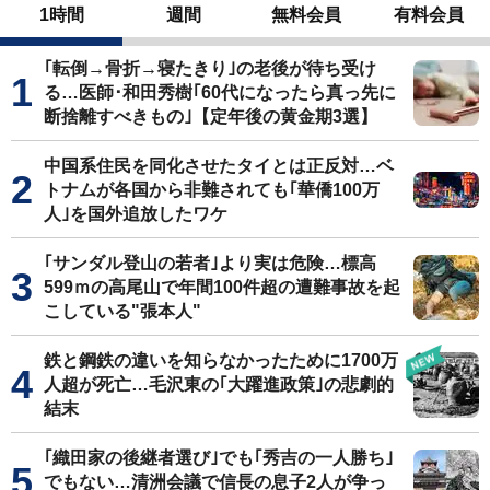
1時間
週間
無料会員
有料会員
｢転倒→骨折→寝たきり｣の老後が待ち受け
る…医師･和田秀樹｢60代になったら真っ先に
断捨離すべきもの｣【定年後の黄金期3選】
中国系住民を同化させたタイとは正反対…ベ
トナムが各国から非難されても｢華僑100万
人｣を国外追放したワケ
｢サンダル登山の若者｣より実は危険…標高
599ｍの高尾山で年間100件超の遭難事故を起
こしている"張本人"
鉄と鋼鉄の違いを知らなかったために1700万
人超が死亡…毛沢東の｢大躍進政策｣の悲劇的
結末
｢織田家の後継者選び｣でも｢秀吉の一人勝ち｣
でもない…清洲会議で信長の息子2人が争っ