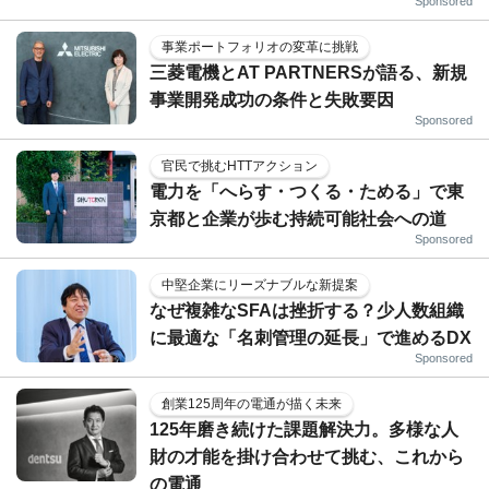
Sponsored
事業ポートフォリオの変革に挑戦
三菱電機とAT PARTNERSが語る、新規
事業開発成功の条件と失敗要因
Sponsored
官民で挑むHTTアクション
電力を「へらす・つくる・ためる」で東
京都と企業が歩む持続可能社会への道
Sponsored
中堅企業にリーズナブルな新提案
なぜ複雑なSFAは挫折する？少人数組織
に最適な「名刺管理の延長」で進めるDX
Sponsored
創業125周年の電通が描く未来
125年磨き続けた課題解決力。多様な人
財の才能を掛け合わせて挑む、これから
の電通