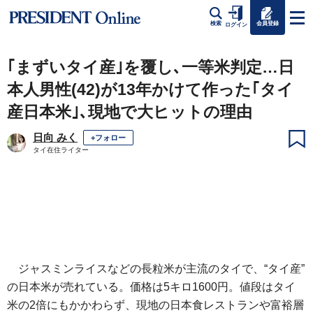
会員登録
検索
ログイン
｢まずいタイ産｣を覆し､一等米判定…日
本人男性(42)が13年かけて作った｢タイ
産日本米｣､現地で大ヒットの理由
日向 みく
+フォロー
タイ在住ライター
ジャスミンライスなどの長粒米が主流のタイで、“タイ産”
の日本米が売れている。価格は5キロ1600円。値段はタイ
米の2倍にもかかわらず、現地の日本食レストランや富裕層