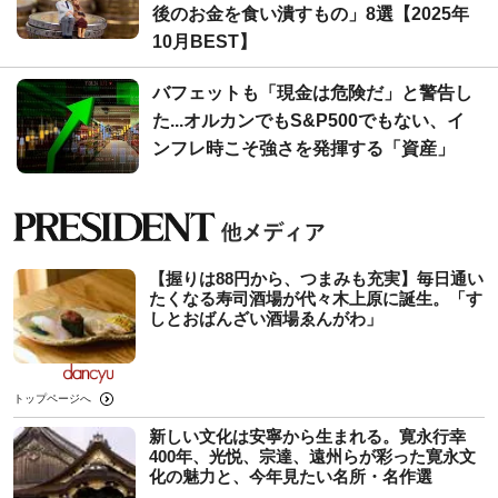
後のお金を食い潰すもの」8選【2025年
10月BEST】
バフェットも「現金は危険だ」と警告し
た...オルカンでもS&P500でもない、イ
ンフレ時こそ強さを発揮する「資産」
【握りは88円から、つまみも充実】毎日通い
たくなる寿司酒場が代々木上原に誕生。「す
しとおばんざい酒場ゑんがわ」
トップページへ
新しい文化は安寧から生まれる。寛永行幸
400年、光悦、宗達、遠州らが彩った寛永文
化の魅力と、今年見たい名所・名作選