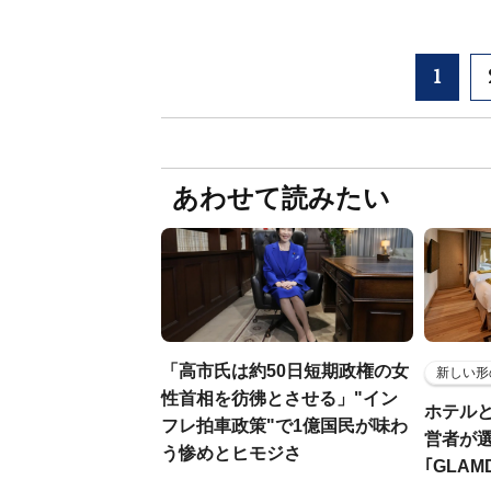
1
あわせて読みたい
「高市氏は約50日短期政権の女
新しい形
性首相を彷彿とさせる」"イン
ホテル
フレ拍車政策"で1億国民が味わ
営者が
う惨めとヒモジさ
｢GLAM