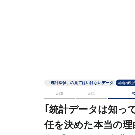
「統計探偵」の見てはいけないデータ
#国内政
#20
#21
#
｢統計データは知っ
任を決めた本当の理