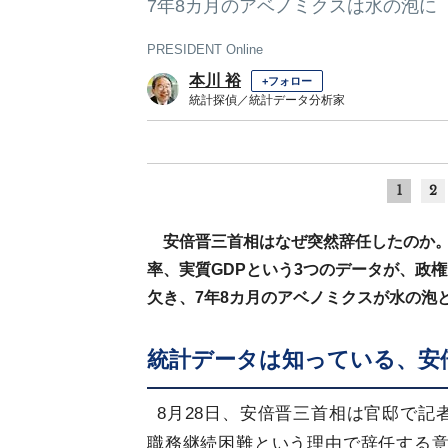
7年8カ月のアベノミクスは水の泡に
PRESIDENT Online
本川 裕
+フォロー
統計探偵／統計データ分析家
1
2
安倍晋三首相はなぜ突然辞任したのか
率、実質GDPという3つのデータが、政
欠き、7年8カ月のアベノミクスが水の泡
統計データは知っている、安
8月28日、安倍晋三首相は官邸で
職務継続困難という理由で辞任する