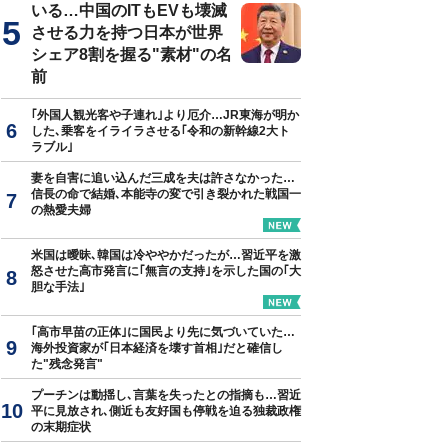
いる…中国のITもEVも壊滅
させる力を持つ日本が世界
シェア8割を握る"素材"の名
前
｢外国人観光客や子連れ｣より厄介…JR東海が明か
した､乗客をイライラさせる｢令和の新幹線2大ト
ラブル｣
妻を自害に追い込んだ三成を夫は許さなかった…
信長の命で結婚､本能寺の変で引き裂かれた戦国一
の熱愛夫婦
米国は曖昧､韓国は冷ややかだったが…習近平を激
怒させた高市発言に｢無言の支持｣を示した国の｢大
胆な手法｣
｢高市早苗の正体｣に国民より先に気づいていた…
海外投資家が｢日本経済を壊す首相｣だと確信し
た"残念発言"
プーチンは動揺し､言葉を失ったとの指摘も…習近
平に見放され､側近も友好国も停戦を迫る独裁政権
の末期症状