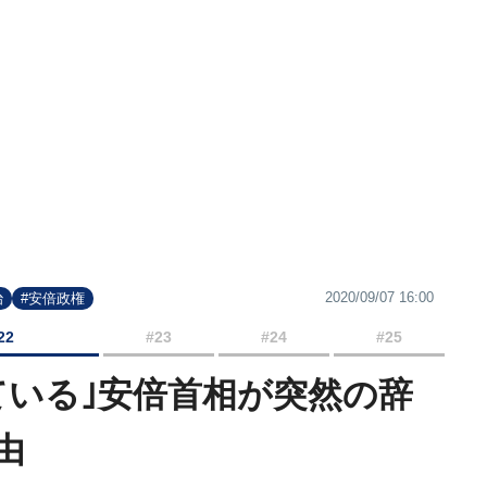
2020/09/07 16:00
治
#安倍政権
22
#23
#24
#25
ている｣安倍首相が突然の辞
由