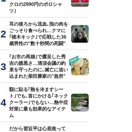
クロの2990円のポロシャ
ツ｣
耳の後ろから流血､指の肉を
ごっそり食べられ…クマに
｢猪木キック｣で応戦した36
歳男性の"数十秒間の死闘"
｢お市の再婚｣で露呈した秀
吉の腹黒さ…清須会議の約
束を守ったのに､滅亡に追い
込まれた柴田勝家の"急所"
額に貼る｢熱を冷ますシー
ト｣でも､首にかける｢ネック
クーラー｣でもない…熱中症
対策に最も効果的なアイテ
ム
だから習近平は心底焦って