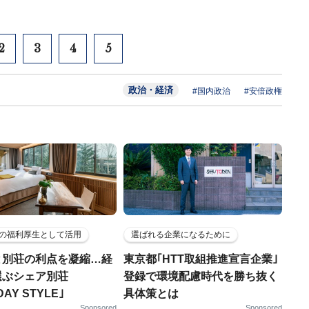
2
3
4
5
政治・経済
#国内政治
#安倍政権
の福利厚生として活用
選ばれる企業になるために
と別荘の利点を凝縮…経
東京都｢HTT取組推進宣言企業｣
選ぶシェア別荘
登録で環境配慮時代を勝ち抜く
DAY STYLE｣
具体策とは
Sponsored
Sponsored