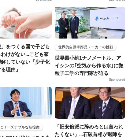
税」をつくる国で子ども
世界的自動車部品メーカーの挑戦
わけがない...こども家
世界最小約1ナノメートル、ア
理解していない「少子化
イシンの｢空気から作る水｣に微
する理由」
粒子工学の専門家が迫る
Sponsored
「旧安倍派に辞めろとは言われ
にリーズナブルな新提案
たくない」...石破首相が退陣を