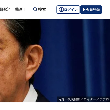
員限定
動画
検索
ログイン
会員登録
写真＝代表撮影／ロイター／アフロ