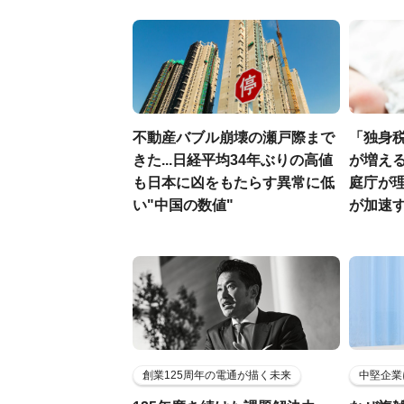
不動産バブル崩壊の瀬戸際まで
「独身
きた...日経平均34年ぶりの高値
が増える
も日本に凶をもたらす異常に低
庭庁が
い"中国の数値"
が加速
創業125周年の電通が描く未来
中堅企業