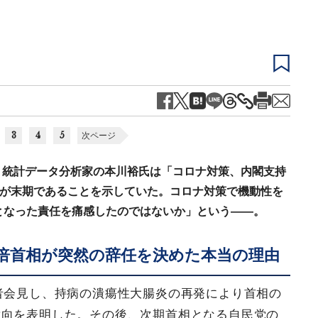
3
4
5
次ページ
。統計データ分析家の本川裕氏は「コロナ対策、内閣支持
権が末期であることを示していた。コロナ対策で機動性を
となった責任を痛感したのではないか」という――。
倍首相が突然の辞任を決めた本当の理由
記者会見し、持病の潰瘍性大腸炎の再発により首相の
意向を表明した。その後、次期首相となる自民党の