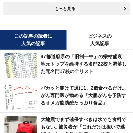
もっと見る
この記事の読者に
ビジネスの
人気の記事
人気記事
47都道府県の「旧制一中」の栄枯盛衰...
地元トップを維持する名門22校と凋落し
た元名門17校の全リスト
パカッと開けて週に1、2個食べるだけ...
がん専門医が勧める「大腸がんを予防す
るオメガ脂肪酸たっぷり食品」
大地震でまず確保すべきは水でも食料で
もない...被災者が「これだけは担いで逃