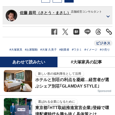
店舗経営コンサルタント
佐藤 昌司（さとう・まさし）
ビジネス
#大塚家具
#お家騒動
#大塚 久美子
#創業者
#ワタミ
#イメージ
#小売り
あわせて読みたい
#大塚家具の記事
新しい形の福利厚生として活用
ホテルと別荘の利点を凝縮…経営者が選
ぶシェア別荘｢GLAMDAY STYLE｣
Sponsored
選ばれる企業になるために
東京都｢HTT取組推進宣言企業｣登録で環
境配慮時代を勝ち抜く具体策とは