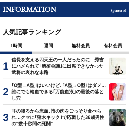
INFORMATION
Sponsored
人気記事ランキング
1時間
週間
無料会員
有料会員
信長を支える四天王の一人だったのに…秀吉
にハメられて｢清須会議｣に出席できなかった
武将の哀れな末路
｢O型→A型｣はいいけど､｢A型→O型｣はダメ…
誰にでも輸血できる｢万能血液｣の最後の落と
し穴
耳の後ろから流血､指の肉をごっそり食べら
れ…クマに｢猪木キック｣で応戦した36歳男性
の"数十秒間の死闘"