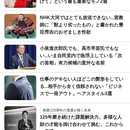
げて」という最も重要なモノ2選
NHK大河ではとても放送できない...宣教
師に「獣より劣ったもの」と書かれた豊
臣秀吉のおぞましき性欲
小泉進次郎氏でも、高市早苗氏でもな
い...いま自民党内で急浮上している「次
の首相」有力候補の意外な名前
仕事のデキない人ほどこの髪形をしてい
る...相手から全く信頼されない「ビジネ
スで一発アウト」ヘアスタイル3選
創業125周年の電通が描く未来
125年磨き続けた課題解決力。多様な人
財の才能を掛け合わせて挑む、これから