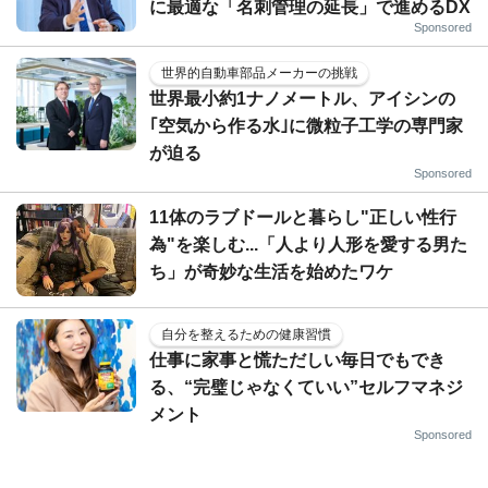
に最適な「名刺管理の延長」で進めるDX
Sponsored
世界的自動車部品メーカーの挑戦
世界最小約1ナノメートル、アイシンの
｢空気から作る水｣に微粒子工学の専門家
が迫る
Sponsored
11体のラブドールと暮らし"正しい性行
為"を楽しむ...「人より人形を愛する男た
ち」が奇妙な生活を始めたワケ
自分を整えるための健康習慣
仕事に家事と慌ただしい毎日でもでき
る、“完璧じゃなくていい”セルフマネジ
メント
Sponsored