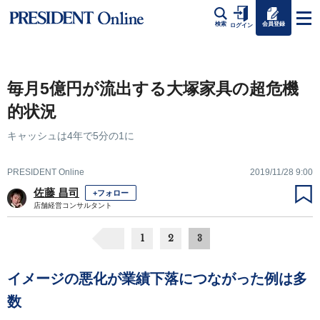
会員登録
検索
ログイン
毎月5億円が流出する大塚家具の超危機
的状況
キャッシュは4年で5分の1に
PRESIDENT Online
2019/11/28 9:00
佐藤 昌司
+フォロー
店舗経営コンサルタント
1
2
3
イメージの悪化が業績下落につながった例は多
数