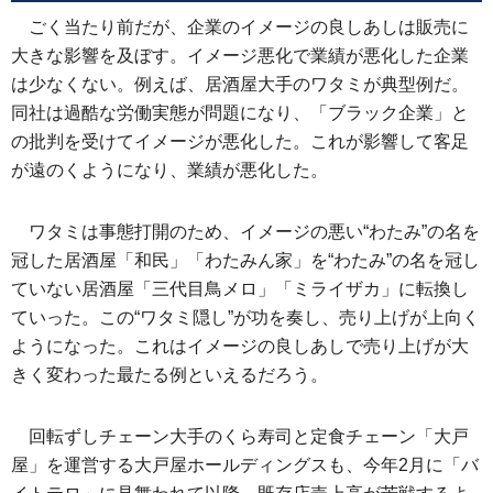
ごく当たり前だが、企業のイメージの良しあしは販売に
大きな影響を及ぼす。イメージ悪化で業績が悪化した企業
は少なくない。例えば、居酒屋大手のワタミが典型例だ。
同社は過酷な労働実態が問題になり、「ブラック企業」と
の批判を受けてイメージが悪化した。これが影響して客足
が遠のくようになり、業績が悪化した。
ワタミは事態打開のため、イメージの悪い“わたみ”の名を
冠した居酒屋「和民」「わたみん家」を“わたみ”の名を冠し
ていない居酒屋「三代目鳥メロ」「ミライザカ」に転換し
ていった。この“ワタミ隠し”が功を奏し、売り上げが上向く
ようになった。これはイメージの良しあしで売り上げが大
きく変わった最たる例といえるだろう。
回転ずしチェーン大手のくら寿司と定食チェーン「大戸
屋」を運営する大戸屋ホールディングスも、今年2月に「バ