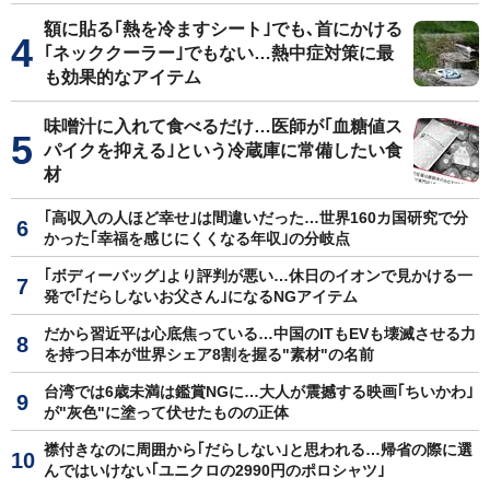
額に貼る｢熱を冷ますシート｣でも､首にかける
｢ネッククーラー｣でもない…熱中症対策に最
も効果的なアイテム
味噌汁に入れて食べるだけ…医師が｢血糖値ス
パイクを抑える｣という冷蔵庫に常備したい食
材
｢高収入の人ほど幸せ｣は間違いだった…世界160カ国研究で分
かった｢幸福を感じにくくなる年収｣の分岐点
｢ボディーバッグ｣より評判が悪い…休日のイオンで見かける一
発で｢だらしないお父さん｣になるNGアイテム
だから習近平は心底焦っている…中国のITもEVも壊滅させる力
を持つ日本が世界シェア8割を握る"素材"の名前
台湾では6歳未満は鑑賞NGに…大人が震撼する映画｢ちいかわ｣
が"灰色"に塗って伏せたものの正体
襟付きなのに周囲から｢だらしない｣と思われる…帰省の際に選
んではいけない｢ユニクロの2990円のポロシャツ｣