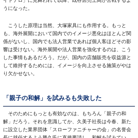
イトテロ」に見舞われて以降、既存店売上高が苦戦するよ
うになった。
こうした原理は当然、大塚家具にも作用する。もっと
も、海外展開において国内でのイメージ悪化はほとんど関
係がないし、国内でも法人営業であれば個人客ほどその影
響は受けない。海外展開や法人営業を強化するのは、こう
した事情もあるだろう。だが、国内の店舗販売を収益源と
して維持するためには、イメージを向上させる施策がやは
り欠かせない。
「親子の和解」を試みるも失敗した
そのためにもっとも有効なのは、もちろん「親子の和
解」だろう。それを意識してか、久美子社長は今春、新た
に設立した業界団体「スローファニチャーの会」の名誉会
長に就任するよう勝久氏に直接要請し、和解を試みてい