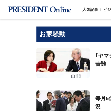
人気記事
ビジ
お家騒動
｢ヤマ
苦難
毎月5
況