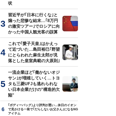
状
習近平が｢日本に行くな｣と
煽った悲惨な結末…｢8万円
の激安ツアー｣でロシアに向
かった中国人観光客の誤算
これで｢愛子天皇｣はかえっ
て近づいた…島田裕巳｢野望
にとらわれた麻生太郎が見
落とした皇室典範の大原則｣
一流企業ほど｢働かないオジ
サン｣が増殖していく…トヨ
タも三菱UFJも逃れられな
い日本企業だけの"構造的欠
陥"
｢ボディーバッグ｣より評判が悪い…休日のイオン
で見かける一発で｢だらしないお父さん｣になるNG
アイテム