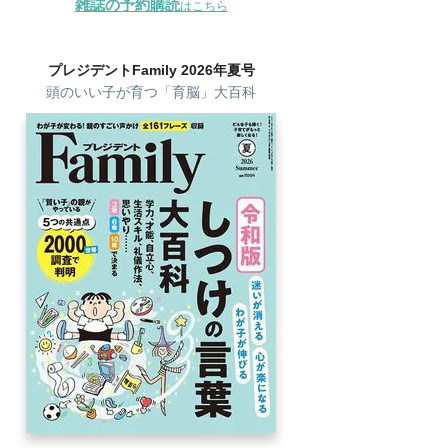
雑誌の予約購読
はこちら
プレジデントFamily 2026年夏号
頭のいい子が育つ「育脳」大百科