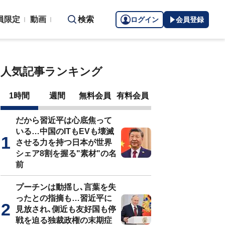
員限定
動画
検索
ログイン
会員登録
人気記事ランキング
1時間
週間
無料会員
有料会員
だから習近平は心底焦って
いる…中国のITもEVも壊滅
させる力を持つ日本が世界
シェア8割を握る"素材"の名
前
プーチンは動揺し､言葉を失
ったとの指摘も…習近平に
見放され､側近も友好国も停
戦を迫る独裁政権の末期症