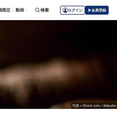
員限定
動画
検索
ログイン
会員登録
写真＝iStock.com／debyaho