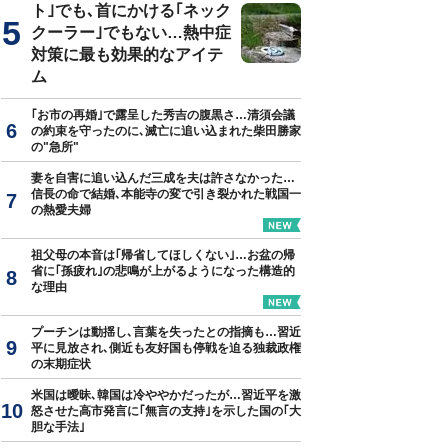
ト｣でも､首にかける｢ネック
クーラー｣でもない…熱中症
対策に最も効果的なアイテ
ム
｢お市の再婚｣で露呈した秀吉の腹黒さ…清須会議
の約束を守ったのに､滅亡に追い込まれた柴田勝家
の"急所"
妻を自害に追い込んだ三成を夫は許さなかった…
信長の命で結婚､本能寺の変で引き裂かれた戦国一
の熱愛夫婦
祖父母の本音は｢帰省してほしくない｣…お盆の帰
省に｢孫疲れ｣の悲鳴が上がるようになった構造的
な理由
プーチンは動揺し､言葉を失ったとの指摘も…習近
平に見放され､側近も友好国も停戦を迫る独裁政権
の末期症状
米国は曖昧､韓国は冷ややかだったが…習近平を激
怒させた高市発言に｢無言の支持｣を示した国の｢大
胆な手法｣