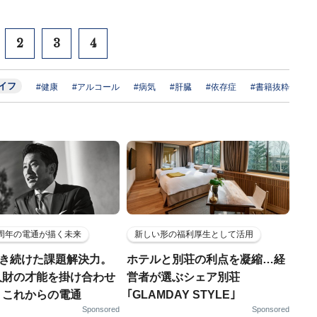
2
3
4
イフ
#健康
#アルコール
#病気
#肝臓
#依存症
#書籍抜粋
5周年の電通が描く未来
新しい形の福利厚生として活用
磨き続けた課題解決力。
ホテルと別荘の利点を凝縮…経
人財の才能を掛け合わせ
営者が選ぶシェア別荘
、これからの電通
｢GLAMDAY STYLE｣
Sponsored
Sponsored