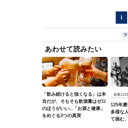
1
ラ
あわせて読みたい
「飲み続けると強くなる」は本
創業12
当だが、そもそも飲酒量はゼロ
125年
のほうがいい...「お酒と健康」
多様な
をめぐる3つの真実
て挑む