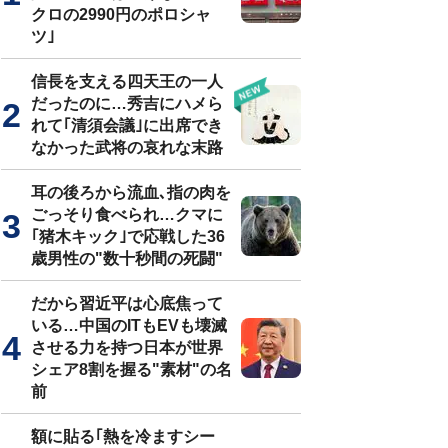
クロの2990円のポロシャ
ツ｣
信長を支える四天王の一人
だったのに…秀吉にハメら
れて｢清須会議｣に出席でき
なかった武将の哀れな末路
耳の後ろから流血､指の肉を
ごっそり食べられ…クマに
｢猪木キック｣で応戦した36
歳男性の"数十秒間の死闘"
だから習近平は心底焦って
いる…中国のITもEVも壊滅
させる力を持つ日本が世界
シェア8割を握る"素材"の名
前
額に貼る｢熱を冷ますシー