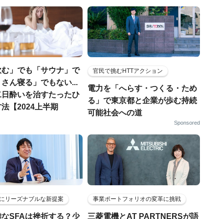
飲む」でも「サウナ」で
官民で挑むHTTアクション
さん寝る」でもない...
電力を「へらす・つくる・ため
二日酔いを治すたったひ
る」で東京都と企業が歩む持続
法【2024上半期
可能社会への道
】
Sponsored
にリーズナブルな新提案
事業ポートフォリオの変革に挑戦
なSFAは挫折する？少
三菱電機とAT PARTNERSが語