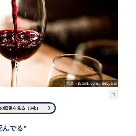
写真＝iStock.com／debyaho
の画像を見る（3枚）
死んでる”