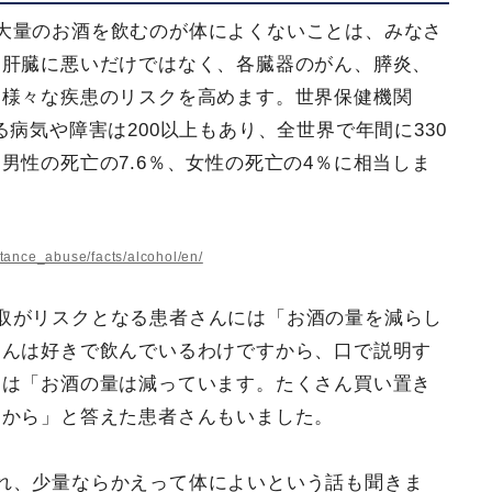
大量のお酒を飲むのが体によくないことは、みなさ
は肝臓に悪いだけではなく、各臓器のがん、膵炎、
た様々な疾患のリスクを高めます。世界保健機関
病気や障害は200以上もあり、全世界で年間に330
男性の死亡の7.6％、女性の死亡の4％に相当しま
stance_abuse/facts/alcohol/en/
取がリスクとなる患者さんには「お酒の量を減らし
さんは好きで飲んでいるわけですから、口で説明す
には「お酒の量は減っています。たくさん買い置き
すから」と答えた患者さんもいました。
れ、少量ならかえって体によいという話も聞きま