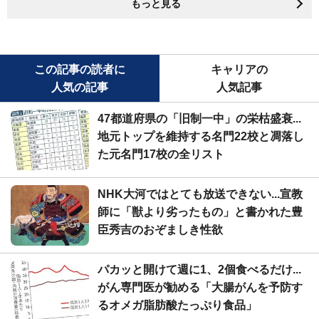
もっと見る
この記事の読者に
キャリアの
人気の記事
人気記事
47都道府県の「旧制一中」の栄枯盛衰...
地元トップを維持する名門22校と凋落し
た元名門17校の全リスト
NHK大河ではとても放送できない...宣教
師に「獣より劣ったもの」と書かれた豊
臣秀吉のおぞましき性欲
パカッと開けて週に1、2個食べるだけ...
がん専門医が勧める「大腸がんを予防す
るオメガ脂肪酸たっぷり食品」