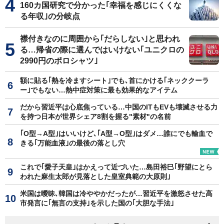
160カ国研究で分かった｢幸福を感じにくくな
る年収｣の分岐点
襟付きなのに周囲から｢だらしない｣と思われ
る…帰省の際に選んではいけない｢ユニクロの
2990円のポロシャツ｣
額に貼る｢熱を冷ますシート｣でも､首にかける｢ネッククーラ
ー｣でもない…熱中症対策に最も効果的なアイテム
だから習近平は心底焦っている…中国のITもEVも壊滅させる力
を持つ日本が世界シェア8割を握る"素材"の名前
｢O型→A型｣はいいけど､｢A型→O型｣はダメ…誰にでも輸血で
きる｢万能血液｣の最後の落とし穴
これで｢愛子天皇｣はかえって近づいた…島田裕巳｢野望にとら
われた麻生太郎が見落とした皇室典範の大原則｣
米国は曖昧､韓国は冷ややかだったが…習近平を激怒させた高
市発言に｢無言の支持｣を示した国の｢大胆な手法｣