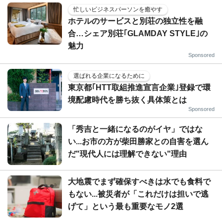
忙しいビジネスパーソンを癒やす
ホテルのサービスと別荘の独立性を融
合…シェア別荘｢GLAMDAY STYLE｣の
魅力
Sponsored
選ばれる企業になるために
東京都｢HTT取組推進宣言企業｣登録で環
境配慮時代を勝ち抜く具体策とは
Sponsored
「秀吉と一緒になるのがイヤ」ではな
い...お市の方が柴田勝家との自害を選ん
だ"現代人には理解できない"理由
大地震でまず確保すべきは水でも食料で
もない...被災者が「これだけは担いで逃
げて」という最も重要なモノ2選