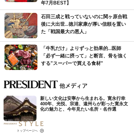
年7月BEST】
石田三成と戦っていないのに関ヶ原合戦
後に大出世...徳川家康が厚い信頼を置い
た「戦国最大の悪人」
「牛乳だけ」よりずっと効果的...医師
「必ず一緒に摂って」と断言、骨を強く
する"スーパーで買える食材"
新しい文化は安寧から生まれる。寛永行幸
400年、光悦、宗達、遠州らが彩った寛永文
化の魅力と、今年見たい名所・名作選
トップページへ