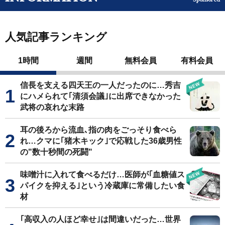
人気記事ランキング
1時間
週間
無料会員
有料会員
信長を支える四天王の一人だったのに…秀吉
にハメられて｢清須会議｣に出席できなかった
武将の哀れな末路
耳の後ろから流血､指の肉をごっそり食べら
れ…クマに｢猪木キック｣で応戦した36歳男性
の"数十秒間の死闘"
味噌汁に入れて食べるだけ…医師が｢血糖値ス
パイクを抑える｣という冷蔵庫に常備したい食
材
｢高収入の人ほど幸せ｣は間違いだった…世界