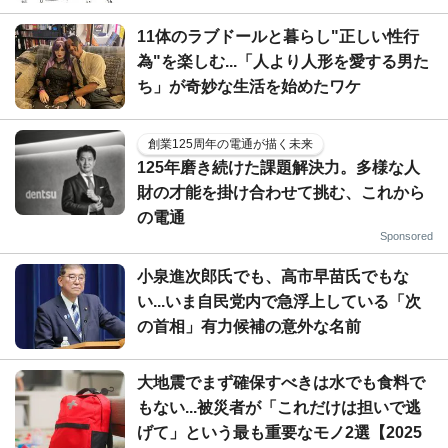
11体のラブドールと暮らし"正しい性行
為"を楽しむ...「人より人形を愛する男た
ち」が奇妙な生活を始めたワケ
創業125周年の電通が描く未来
125年磨き続けた課題解決力。多様な人
財の才能を掛け合わせて挑む、これから
の電通
Sponsored
小泉進次郎氏でも、高市早苗氏でもな
い...いま自民党内で急浮上している「次
の首相」有力候補の意外な名前
大地震でまず確保すべきは水でも食料で
もない...被災者が「これだけは担いで逃
げて」という最も重要なモノ2選【2025