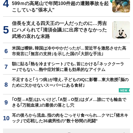
599ｍの高尾山で年間100件超の遭難事故を起
こしている"張本人"
信長を支える四天王の一人だったのに…秀吉
にハメられて｢清須会議｣に出席できなかった
武将の哀れな末路
米国は曖昧､韓国は冷ややかだったが…習近平を激怒させた高
市発言に｢無言の支持｣を示した国の｢大胆な手法｣
額に貼る｢熱を冷ますシート｣でも､首にかける｢ネッククーラ
ー｣でもない…熱中症対策に最も効果的なアイテム
不足すると｢うつ病｣が増え､子どものIQに影響…東大教授｢脳の
ために欠かせないスーパーにある食材｣
｢O型→A型｣はいいけど､｢A型→O型｣はダメ…誰にでも輸血で
きる｢万能血液｣の最後の落とし穴
耳の後ろから流血､指の肉をごっそり食べられ…クマに｢猪木キ
ック｣で応戦した36歳男性の"数十秒間の死闘"