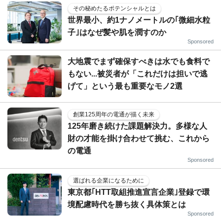
その秘めたるポテンシャルとは
世界最小、約1ナノメートルの｢微細水粒
子｣はなぜ髪や肌を潤すのか
Sponsored
大地震でまず確保すべきは水でも食料で
もない...被災者が「これだけは担いで逃
げて」という最も重要なモノ2選
創業125周年の電通が描く未来
125年磨き続けた課題解決力。多様な人
財の才能を掛け合わせて挑む、これから
の電通
Sponsored
選ばれる企業になるために
東京都｢HTT取組推進宣言企業｣登録で環
境配慮時代を勝ち抜く具体策とは
Sponsored