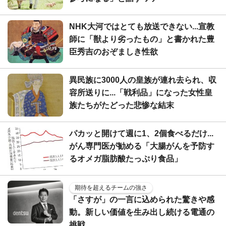
NHK大河ではとても放送できない...宣教
師に「獣より劣ったもの」と書かれた豊
臣秀吉のおぞましき性欲
異民族に3000人の皇族が連れ去られ、収
容所送りに...「戦利品」になった女性皇
族たちがたどった悲惨な結末
パカッと開けて週に1、2個食べるだけ...
がん専門医が勧める「大腸がんを予防す
るオメガ脂肪酸たっぷり食品」
期待を超えるチームの強さ
「さすが」の一言に込められた驚きや感
動。新しい価値を生み出し続ける電通の
挑戦