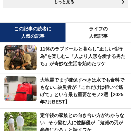
もっと見る
この記事の読者に
ライフの
人気の記事
人気記事
11体のラブドールと暮らし"正しい性行
為"を楽しむ...「人より人形を愛する男た
ち」が奇妙な生活を始めたワケ
大地震でまず確保すべきは水でも食料で
もない...被災者が「これだけは担いで逃
げて」という最も重要なモノ2選【2025
年7月BEST】
定年後の家族との向き合い方がわからな
い...そう悩む人に佐藤優が「鬼滅の刃が
参考になる」と話すワケ