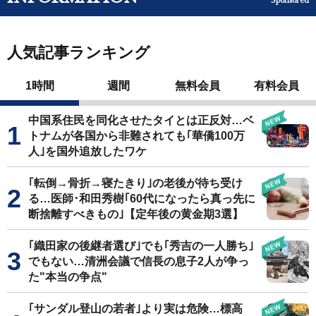
Sponsored
人気記事ランキング
1時間
週間
無料会員
有料会員
中国系住民を同化させたタイとは正反対…ベ
トナムが各国から非難されても｢華僑100万
人｣を国外追放したワケ
｢転倒→骨折→寝たきり｣の老後が待ち受け
る…医師･和田秀樹｢60代になったら真っ先に
断捨離すべきもの｣【定年後の黄金期3選】
｢織田家の後継者選び｣でも｢秀吉の一人勝ち｣
でもない…清洲会議で信長の息子2人が争っ
た"本当の争点"
｢サンダル登山の若者｣より実は危険…標高