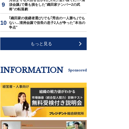
秀吉よりも大役を任されたのに､使い捨てに…｢清
須会議｣で最も損をした"織田家ナンバー2の武
将"の転落劇
｢織田家の後継者選び｣でも｢秀吉の一人勝ち｣でも
ない…清洲会議で信長の息子2人が争った"本当の
争点"
もっと見る
INFORMATION
Sponsored