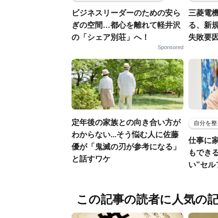
ビジネスリーダーのための安ら
三菱電機
ぎの空間…都心を離れて軽井沢
る、新
の「シェア別荘」へ！
失敗要
Sponsored
定年後の家族との向き合い方が
自分を整
わからない...そう悩む人に佐藤
仕事に
優が「鬼滅の刃が参考になる」
もでき
と話すワケ
い”セ
この記事の読者に人気の