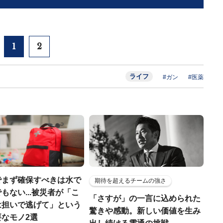
1
2
ライフ
#ガン
#医薬
でまず確保すべきは水で
期待を超えるチームの強さ
もない...被災者が「こ
「さすが」の一言に込められた
は担いで逃げて」という
驚きや感動。新しい価値を生み
なモノ2選