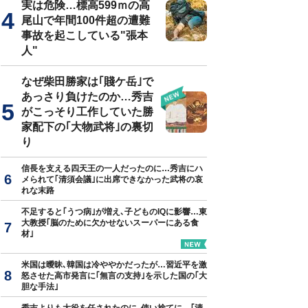
実は危険…標高599ｍの高
尾山で年間100件超の遭難
事故を起こしている"張本
人"
なぜ柴田勝家は｢賤ケ岳｣で
あっさり負けたのか…秀吉
がこっそり工作していた勝
家配下の｢大物武将｣の裏切
り
信長を支える四天王の一人だったのに…秀吉にハ
メられて｢清須会議｣に出席できなかった武将の哀
れな末路
不足すると｢うつ病｣が増え､子どものIQに影響…東
大教授｢脳のために欠かせないスーパーにある食
材｣
米国は曖昧､韓国は冷ややかだったが…習近平を激
怒させた高市発言に｢無言の支持｣を示した国の｢大
胆な手法｣