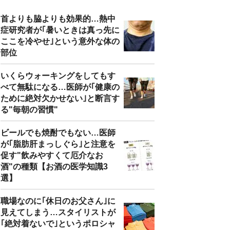
首よりも脇よりも効果的…熱中
症研究者が｢暑いときは真っ先に
ここを冷やせ｣という意外な体の
部位
いくらウォーキングをしてもす
べて無駄になる…医師が｢健康の
ために絶対欠かせない｣と断言す
る"毎朝の習慣"
ビールでも焼酎でもない…医師
が｢脂肪肝まっしぐら｣と注意を
促す"飲みやすくて厄介なお
酒"の種類【お酒の医学知識3
選】
職場なのに｢休日のお父さん｣に
見えてしまう…スタイリストが
｢絶対着ないで｣というポロシャ