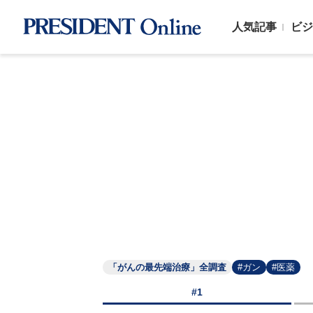
人気記事
ビジ
「がんの最先端治療」全調査
#ガン
#医薬
#1