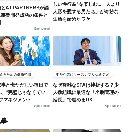
しい性行為"を楽しむ...「人より
とAT PARTNERSが語
人形を愛する男たち」が奇妙な
規事業開発成功の条件と
生活を始めたワケ
因
Sponsored
えるための健康習慣
中堅企業にリーズナブルな新提案
家事と慌ただしい毎日で
なぜ複雑なSFAは挫折する？少
る、“完璧じゃなくてい
人数組織に最適な「名刺管理の
ルフマネジメント
延長」で進めるDX
Sponsored
Sponsored
記事