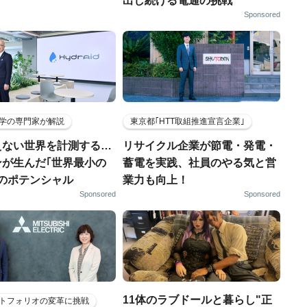
出し続ける電通の挑戦
Sponsored
学の専門家が解説
東京都｢HTT取組推進宣言企業｣
えない世界を計測する…
リサイクル企業が節電・発電・
ンが生んだ｢世界最小の
蓄電を実践、社員のやる気と営
｣のポテンシャル
業力も向上！
Sponsored
Sponsored
11体のラブドールと暮らし"正
トフォリオの変革に挑戦