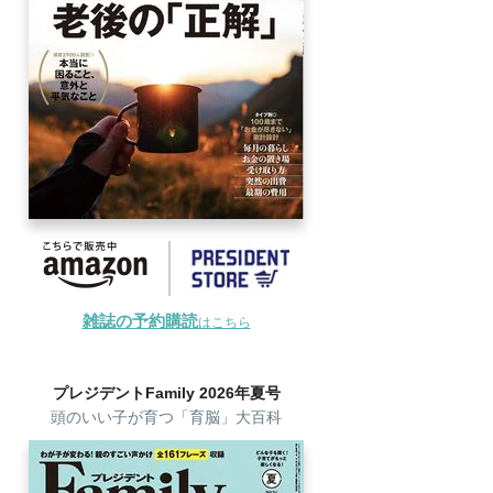
雑誌の予約購読
はこちら
プレジデントFamily 2026年夏号
頭のいい子が育つ「育脳」大百科