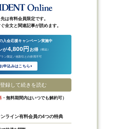
ら先は有料会員限定です。
すぐ全文と関連記事が読めます。
の入会応援キャンペーン実施中
4,800円
ンが
お得
（税込）
プラン限定／他割引との併用不可
お申込みはこちら
登録して続きを読む
料
・無料期間内はいつでも解約可）
ンライン有料会員の4つの特典