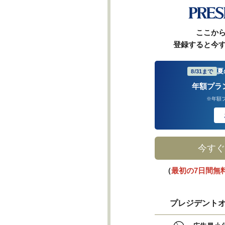
ここか
登録すると今
夏
8/31まで
年額プラ
※年額
今すぐ
（
最初の7日間無
プレジデントオ