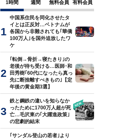
1時間
週間
無料会員
有料会員
中国系住民を同化させたタ
イとは正反対…ベトナムが
各国から非難されても｢華僑
100万人｣を国外追放したワ
ケ
｢転倒→骨折→寝たきり｣の
老後が待ち受ける…医師･和
田秀樹｢60代になったら真っ
先に断捨離すべきもの｣【定
年後の黄金期3選】
鉄と鋼鉄の違いを知らなか
ったために1700万人超が死
亡…毛沢東の｢大躍進政策｣
の悲劇的結末
｢サンダル登山の若者｣より