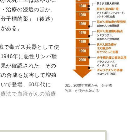
のがん死亡率は緩やかに
断・治療の浸透のほか、
「分子標的薬」（後述）
化がある。
戦で毒ガス兵器として使
946年に悪性リンパ腫
効果が確認された。その
どの合成を妨害して増殖
いで登場、60年代に
図1．2000年前後から「分子標
的薬」が使われ始める
治療法で血液がんの治療