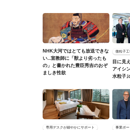
NHK大河ではとても放送できな
微粒子工
い...宣教師に「獣より劣ったも
目に見
の」と書かれた豊臣秀吉のおぞ
アイシ
ましき性欲
水粒子
専用デスクが細やかにサポート
事業ポー