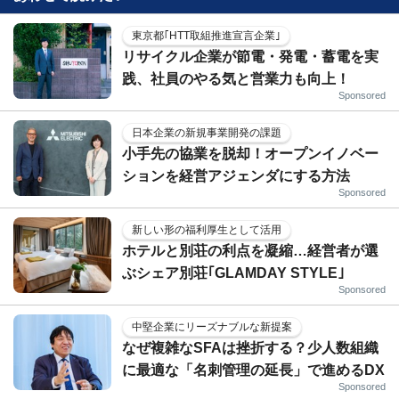
東京都｢HTT取組推進宣言企業｣
リサイクル企業が節電・発電・蓄電を実
践、社員のやる気と営業力も向上！
Sponsored
日本企業の新規事業開発の課題
小手先の協業を脱却！オープンイノベー
ションを経営アジェンダにする方法
Sponsored
新しい形の福利厚生として活用
ホテルと別荘の利点を凝縮…経営者が選
ぶシェア別荘｢GLAMDAY STYLE｣
Sponsored
中堅企業にリーズナブルな新提案
なぜ複雑なSFAは挫折する？少人数組織
に最適な「名刺管理の延長」で進めるDX
Sponsored