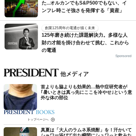
た...オルカンでもS&P500でもない、イ
ンフレ時こそ強さを発揮する「資産」
創業125周年の電通が描く未来
125年磨き続けた課題解決力。多様な人
財の才能を掛け合わせて挑む、これから
の電通
Sponsored
首よりも脇よりも効果的…熱中症研究者が
｢暑いときは真っ先にここを冷やせ｣という意
外な体の部位
トップページへ
真夏は「大人のラムネ系焼酎」を！汗かいて
シャワー浴びて出た瞬間にシュワっと飲みた