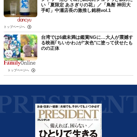
い「夏限定 あさぎりの花」／「鳥酎 神田大
手町」中瀬店長の激推し銘柄vol.1
トップページへ
台湾では6歳未満は鑑賞NGに…大人が震撼す
る映画｢ちいかわ｣が"灰色"に塗って伏せたも
のの正体
トップページへ