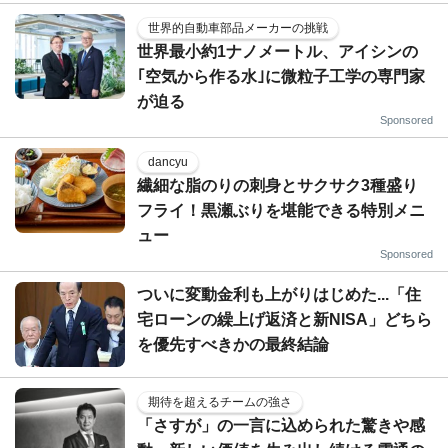
世界的自動車部品メーカーの挑戦
世界最小約1ナノメートル、アイシンの
｢空気から作る水｣に微粒子工学の専門家
が迫る
Sponsored
dancyu
繊細な脂のりの刺身とサクサク3種盛り
フライ！黒瀬ぶりを堪能できる特別メニ
ュー
Sponsored
ついに変動金利も上がりはじめた...「住
宅ローンの繰上げ返済と新NISA」どちら
を優先すべきかの最終結論
期待を超えるチームの強さ
「さすが」の一言に込められた驚きや感