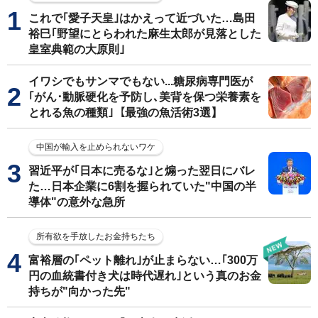
これで｢愛子天皇｣はかえって近づいた…島田
裕巳｢野望にとらわれた麻生太郎が見落とした
皇室典範の大原則｣
イワシでもサンマでもない...糖尿病専門医が
｢がん･動脈硬化を予防し､美背を保つ栄養素を
とれる魚の種類｣【最強の魚活術3選】
中国が輸入を止められないワケ
習近平が｢日本に売るな｣と煽った翌日にバレ
た…日本企業に6割を握られていた"中国の半
導体"の意外な急所
所有欲を手放したお金持ちたち
富裕層の｢ペット離れ｣が止まらない…｢300万
円の血統書付き犬は時代遅れ｣という真のお金
持ちが"向かった先"