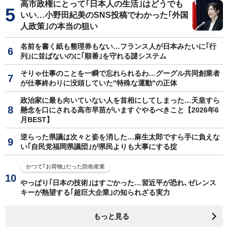
高市政権にとって｢日本人の生活｣はどうでも
いい…小野田紀美のSNS投稿でわかった｢外国
人政策｣の本当の狙い
名前を書く紙も整理券もない…フランス人が日本みたいに｢行
列｣に並ばないのに｢順番｣を守れる謎システム
そりゃ仕事のことを一瞬で忘れられるわ…グーグル共同創業者
が仕事終わりに没頭していた"特殊な運動"の正体
政治家に最も向いていない人を首相にしてしまった…天皇すら
懸念を口にされる高市早苗がいますぐやるべきこと【2026年6
月BEST】
逆らった県議は次々と姿を消した…麻生太郎ですら手に負えな
い｢自民党福岡県議団｣が県民よりも大事にする掟
かつて｢お荷物｣だった防衛産業
やっぱり｢日本の技術｣はすごかった…習近平が恐れ､ゼレンス
キーが熱望する｢超巨大企業｣の知られざる実力
もっと見る