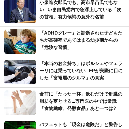
小泉進次郎氏でも、高市早苗氏でもな
い...いま自民党内で急浮上している「次
の首相」有力候補の意外な名前
「ADHDグレー」と診断された子どもた
ちが高確率であてはまる幼少期からの
「危険な習慣」
「本当のお金持ち」はポルシェやフェラ
ーリには乗っていない...FPが実際に目に
した「富裕層のクルマ」の真実
食前に「たった一杯」飲むだけで肝臓の
脂肪を落とせる...専門医の中では常識
「食物繊維、発酵食品」あと一つは?
バフェットも「現金は危険だ」と警告し