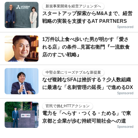
新規事業開発を経営アジェンダへ
スタートアップ探索からM&Aまで、経営
戦略の実装を支援するAT PARTNERS
Sponsored
1万件以上食べ歩いた男が明かす「愛さ
れる店」の条件...見冨右衛門『一流飲食
店のすごい戦略』
中堅企業にリーズナブルな新提案
なぜ複雑なSFAは挫折する？少人数組織
に最適な「名刺管理の延長」で進めるDX
Sponsored
官民で挑むHTTアクション
電力を「へらす・つくる・ためる」で東
京都と企業が歩む持続可能社会への道
Sponsored