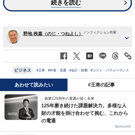
続きを読む
ノンフィクション作家
野地 秩嘉（のじ・つねよし）
ビジネス
#王将
#外食・流通
#会計・財務
#コスト・パフォーマンス
あわせて読みたい
#王将の記事
創業125周年の電通が描く未来
125年磨き続けた課題解決力。多様な人
財の才能を掛け合わせて挑む、これから
の電通
Sponsored