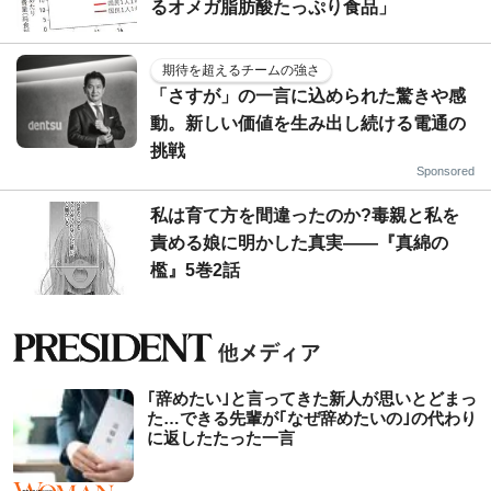
るオメガ脂肪酸たっぷり食品」
期待を超えるチームの強さ
「さすが」の一言に込められた驚きや感
動。新しい価値を生み出し続ける電通の
挑戦
Sponsored
私は育て方を間違ったのか?毒親と私を
責める娘に明かした真実――『真綿の
檻』5巻2話
｢辞めたい｣と言ってきた新人が思いとどまっ
た…できる先輩が｢なぜ辞めたいの｣の代わり
に返したたった一言