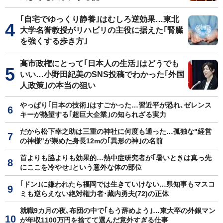
｢自宅でゆっくり静養｣はむしろ逆効果…東北
大学名誉教授がリハビリの主役に据えた｢腎臓
を強くする歩き方｣
高市政権にとって｢日本人の生活｣はどうでも
いい…小野田紀美のSNS投稿でわかった｢外国
人政策｣の本当の狙い
やっぱり｢日本の技術｣はすごかった…習近平が恐れ､ゼレンス
キーが熱望する｢超巨大企業｣の知られざる実力
だから松下幸之助は三重の神社に何度も通った…孤独な"経営
の神様"が崇めた身長12mの｢異形の神｣の名前
首よりも脇よりも効果的…熱中症研究者が｢暑いときは真っ先
にここを冷やせ｣という意外な体の部位
｢ドン｣に嫌われたら福岡では生きていけない…県知事もマスコ
ミも逆らえない絶対権力者･藏内勇夫(72)の正体
就職9カ月の夜､布団の中で｢もう辞めよう｣…東大卒の外銀マン
が年収1100万円を捨てて選んだ意外すぎる仕事