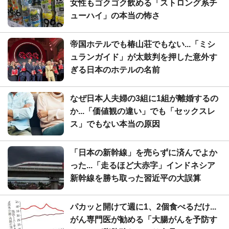
女性もゴクゴク飲める「ストロング系チ
ューハイ」の本当の怖さ
帝国ホテルでも椿山荘でもない...「ミシ
ュランガイド」が太鼓判を押した意外す
ぎる日本のホテルの名前
なぜ日本人夫婦の3組に1組が離婚するの
か...「価値観の違い」でも「セックスレ
ス」でもない本当の原因
「日本の新幹線」を売らずに済んでよか
った...「走るほど大赤字」インドネシア
新幹線を勝ち取った習近平の大誤算
パカッと開けて週に1、2個食べるだけ...
がん専門医が勧める「大腸がんを予防す