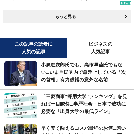
もっと見る
この記事の読者に
ビジネスの
人気の記事
人気記事
小泉進次郎氏でも、高市早苗氏でもな
い...いま自民党内で急浮上している「次
の首相」有力候補の意外な名前
「三菱商事"採用大学"ランキング」を見
れば一目瞭然...学歴社会・日本で成功に
必要な「出身大学の最低ライン」
早く安く酔えるコスパ最強のお酒...若い