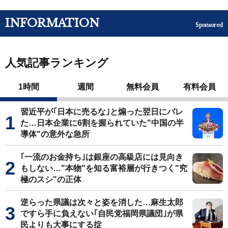
INFORMATION
Sponsored
人気記事ランキング
1時間
週間
無料会員
有料会員
習近平が｢日本に売るな｣と煽った翌日にバレ
た…日本企業に6割を握られていた"中国の半
導体"の意外な急所
｢一流のお金持ち｣は銀座の高級店には見向き
もしない…"本物"を知る富裕層が行きつく"究
極のスシ"の正体
逆らった県議は次々と姿を消した…麻生太郎
ですら手に負えない｢自民党福岡県議団｣が県
民よりも大事にする掟