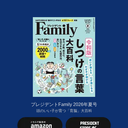
プレジデントFamily 2026年夏号
頭のいい子が育つ「育脳」大百科