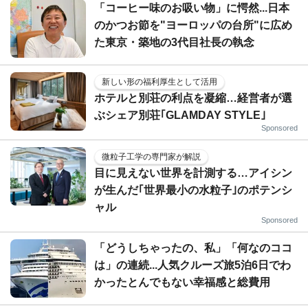
「コーヒー味のお吸い物」に愕然...日本
のかつお節を"ヨーロッパの台所"に広め
た東京・築地の3代目社長の執念
新しい形の福利厚生として活用
ホテルと別荘の利点を凝縮…経営者が選
ぶシェア別荘｢GLAMDAY STYLE｣
Sponsored
微粒子工学の専門家が解説
目に見えない世界を計測する…アイシン
が生んだ｢世界最小の水粒子｣のポテンシ
ャル
Sponsored
「どうしちゃったの、私」「何なのココ
は」の連続...人気クルーズ旅5泊6日でわ
かったとんでもない幸福感と総費用