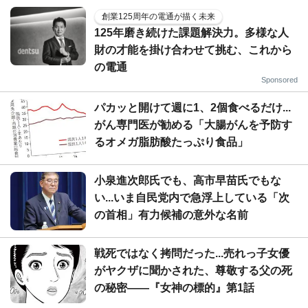
創業125周年の電通が描く未来
125年磨き続けた課題解決力。多様な人
財の才能を掛け合わせて挑む、これから
の電通
Sponsored
パカッと開けて週に1、2個食べるだけ...
がん専門医が勧める「大腸がんを予防す
るオメガ脂肪酸たっぷり食品」
小泉進次郎氏でも、高市早苗氏でもな
い...いま自民党内で急浮上している「次
の首相」有力候補の意外な名前
戦死ではなく拷問だった...売れっ子女優
がヤクザに聞かされた、尊敬する父の死
の秘密――『女神の標的』第1話