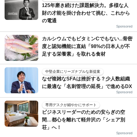
125年磨き続けた課題解決力。多様な人
財の才能を掛け合わせて挑む、これから
の電通
Sponsored
カルシウムでもビタミンCでもない...骨密
度と認知機能に直結「98%の日本人が不
足する栄養素」を取れる食材
中堅企業にリーズナブルな新提案
なぜ複雑なSFAは挫折する？少人数組織
に最適な「名刺管理の延長」で進めるDX
Sponsored
専用デスクが細やかにサポート
ビジネスリーダーのための安らぎの空
間…都心を離れて軽井沢の「シェア別
荘」へ！
Sponsored