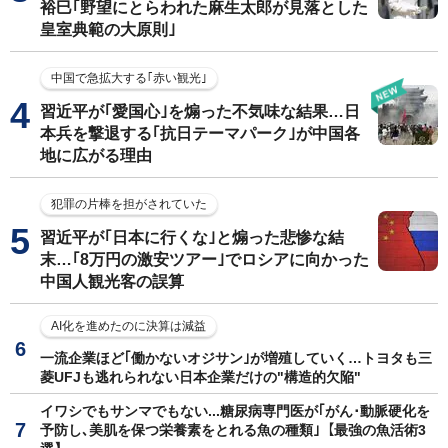
裕巳｢野望にとらわれた麻生太郎が見落とした
皇室典範の大原則｣
中国で急拡大する｢赤い観光｣
習近平が｢愛国心｣を煽った不気味な結果…日
本兵を撃退する｢抗日テーマパーク｣が中国各
地に広がる理由
犯罪の片棒を担がされていた
習近平が｢日本に行くな｣と煽った悲惨な結
末…｢8万円の激安ツアー｣でロシアに向かった
中国人観光客の誤算
AI化を進めたのに決算は減益
一流企業ほど｢働かないオジサン｣が増殖していく…トヨタも三
菱UFJも逃れられない日本企業だけの"構造的欠陥"
イワシでもサンマでもない...糖尿病専門医が｢がん･動脈硬化を
予防し､美肌を保つ栄養素をとれる魚の種類｣【最強の魚活術3