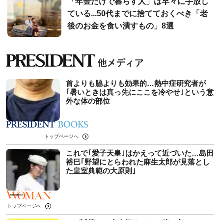
「年金だけで暮らす人」は早々に手放し
ている...50代までに捨てておくべき「老
後のお金を食い潰すもの」8選
首よりも脇よりも効果的…熱中症研究者が
｢暑いときは真っ先にここを冷やせ｣という意
外な体の部位
トップページへ
これで｢愛子天皇｣はかえって近づいた…島田
裕巳｢野望にとらわれた麻生太郎が見落とし
た皇室典範の大原則｣
トップページへ