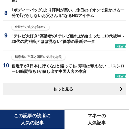
選】
｢ボディーバッグ｣より評判が悪い…休日のイオンで見かける一
発で｢だらしないお父さん｣になるNGアイテム
全世代で減少は初めて
"テレビ大好き"高齢者の｢テレビ離れ｣が始まった…10代後半～
20代の約7割が"ほぼ見ない"衝撃の最新データ
指導者の言葉と国民の気持ちは別
習近平が｢日本に行くな｣と煽っても､寿司は奪えない…｢スシロ
ー14時間待ち｣が映し出す中国人客の本音
もっと見る
この記事の読者に
マネーの
人気の記事
人気記事