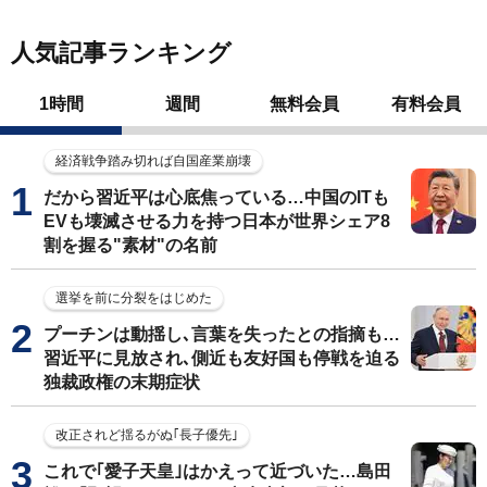
人気記事ランキング
1時間
週間
無料会員
有料会員
経済戦争踏み切れば自国産業崩壊
だから習近平は心底焦っている…中国のITも
EVも壊滅させる力を持つ日本が世界シェア8
割を握る"素材"の名前
選挙を前に分裂をはじめた
プーチンは動揺し､言葉を失ったとの指摘も…
習近平に見放され､側近も友好国も停戦を迫る
独裁政権の末期症状
改正されど揺るがぬ｢長子優先｣
これで｢愛子天皇｣はかえって近づいた…島田