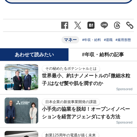
マネー
#年収・給料
#退職
#雇用形態
あわせて読みたい
#年収・給料の記事
その秘めたるポテンシャルとは
世界最小、約1ナノメートルの｢微細水粒
子｣はなぜ髪や肌を潤すのか
Sponsored
日本企業の新規事業開発の課題
小手先の協業を脱却！オープンイノベー
ションを経営アジェンダにする方法
Sponsored
創業125周年の電通が描く未来