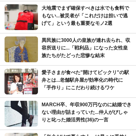
大地震でまず確保すべきは水でも食料で
もない...被災者が「これだけは担いで逃
げて」という最も重要なモノ2選
異民族に3000人の皇族が連れ去られ、収
容所送りに...「戦利品」になった女性皇
族たちがたどった悲惨な結末
愛子さまが食べた"開けてビックリ"の駅
弁とは...老舗駅弁屋が効率化の時代に
「手作り」にこだわり続けるワケ
MARCH卒、年収900万円なのに結婚でき
ない理由が詰まっていた...仲人がぴしゃ
りと叱った婚活男性(36)の一言