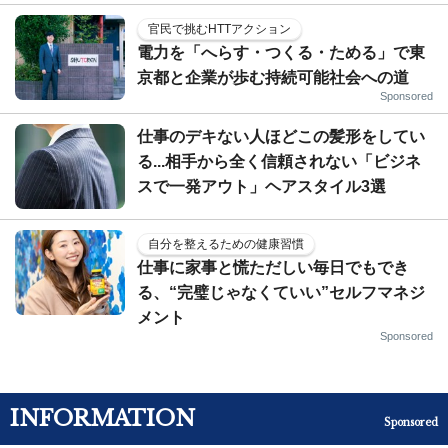
官民で挑むHTTアクション
電力を「へらす・つくる・ためる」で東
京都と企業が歩む持続可能社会への道
Sponsored
仕事のデキない人ほどこの髪形をしてい
る...相手から全く信頼されない「ビジネ
スで一発アウト」ヘアスタイル3選
自分を整えるための健康習慣
仕事に家事と慌ただしい毎日でもでき
る、“完璧じゃなくていい”セルフマネジ
メント
Sponsored
INFORMATION
Sponsored