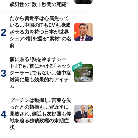
歳男性の"数十秒間の死闘"
だから習近平は心底焦って
いる…中国のITもEVも壊滅
させる力を持つ日本が世界
シェア8割を握る"素材"の名
前
額に貼る｢熱を冷ますシー
ト｣でも､首にかける｢ネック
クーラー｣でもない…熱中症
対策に最も効果的なアイテ
ム
プーチンは動揺し､言葉を失
ったとの指摘も…習近平に
見放され､側近も友好国も停
戦を迫る独裁政権の末期症
状