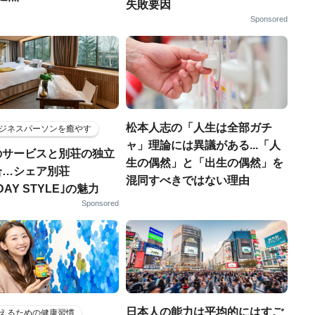
失敗要因
Sponsored
松本人志の「人生は全部ガチ
ジネスパーソンを癒やす
ャ」理論には異議がある...「人
のサービスと別荘の独立
生の偶然」と「出生の偶然」を
合…シェア別荘
混同すべきではない理由
DAY STYLE｣の魅力
Sponsored
日本人の能力は平均的にはすご
えるための健康習慣