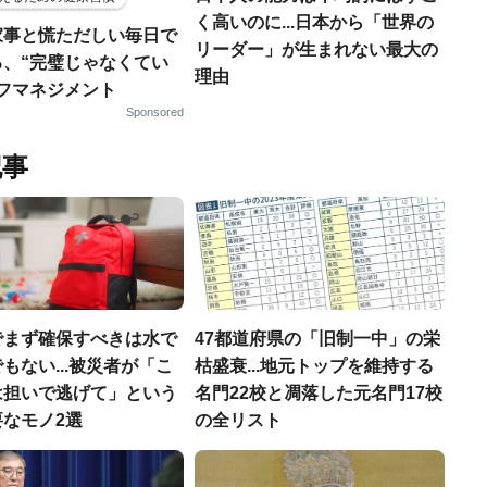
く高いのに...日本から「世界の
家事と慌ただしい毎日で
リーダー」が生まれない最大の
る、“完璧じゃなくてい
理由
ルフマネジメント
Sponsored
記事
でまず確保すべきは水で
47都道府県の「旧制一中」の栄
もない...被災者が「こ
枯盛衰...地元トップを維持する
は担いで逃げて」という
名門22校と凋落した元名門17校
なモノ2選
の全リスト