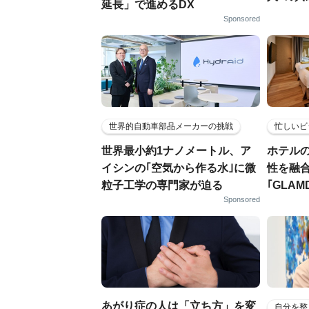
延長」で進めるDX
Sponsored
世界的自動車部品メーカーの挑戦
忙しいビ
世界最小約1ナノメートル、ア
ホテル
イシンの｢空気から作る水｣に微
性を融
粒子工学の専門家が迫る
｢GLAM
Sponsored
あがり症の人は「立ち方」を変
自分を整