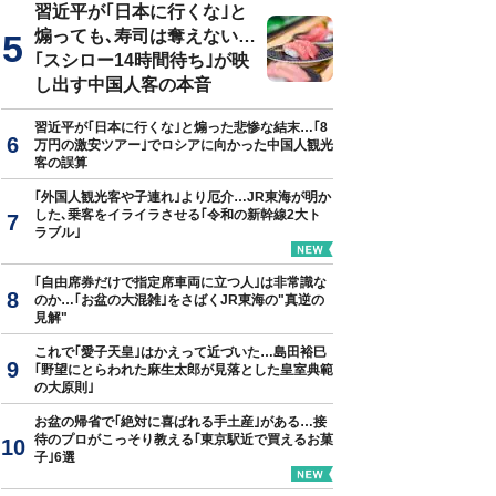
習近平が｢日本に行くな｣と
煽っても､寿司は奪えない…
｢スシロー14時間待ち｣が映
し出す中国人客の本音
習近平が｢日本に行くな｣と煽った悲惨な結末…｢8
万円の激安ツアー｣でロシアに向かった中国人観光
客の誤算
｢外国人観光客や子連れ｣より厄介…JR東海が明か
した､乗客をイライラさせる｢令和の新幹線2大ト
ラブル｣
｢自由席券だけで指定席車両に立つ人｣は非常識な
のか…｢お盆の大混雑｣をさばくJR東海の"真逆の
見解"
これで｢愛子天皇｣はかえって近づいた…島田裕巳
｢野望にとらわれた麻生太郎が見落とした皇室典範
の大原則｣
お盆の帰省で｢絶対に喜ばれる手土産｣がある…接
待のプロがこっそり教える｢東京駅近で買えるお菓
子｣6選