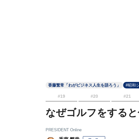
香藤繁常「わがビジネス人生を語ろう」
#昭和
#19
#20
#21
なぜゴルフをすると
PRESIDENT Online