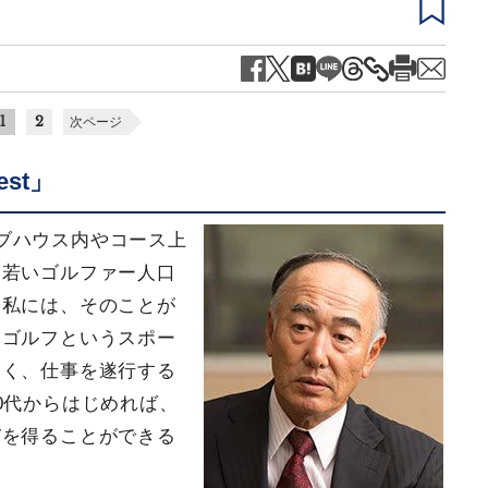
1
2
次ページ
est」
ブハウス内やコース上
。若いゴルファー人口
。私には、そのことが
、ゴルフというスポー
なく、仕事を遂行する
0代からはじめれば、
びを得ることができる