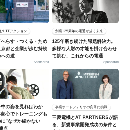
むHTTアクション
創業125周年の電通が描く未来
「へらす・つくる・ため
125年磨き続けた課題解決力。
東京都と企業が歩む持続
多様な人財の才能を掛け合わせ
会への道
て挑む、これからの電通
Sponsored
Sponsored
レ中の姿を見ればわか
事業ポートフォリオの変革に挑戦
事熱心でトレーニングも
三菱電機とAT PARTNERSが語
のに"なぜか続かない
る、新規事業開発成功の条件と
通点