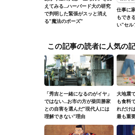
えてみる...ハーバード大の研究
仕事に
で判明した緊張がスッと消え
もでき
る"魔法のポーズ"
い”セ
この記事の読者に人気の
「秀吉と一緒になるのがイヤ」
大地震
ではない...お市の方が柴田勝家
も食料で
との自害を選んだ"現代人には
れだけ
理解できない"理由
最も重要