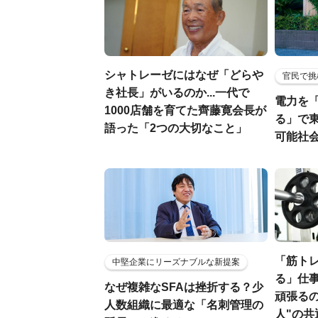
シャトレーゼにはなぜ「どらや
官民で挑
き社長」がいるのか...一代で
電力を
1000店舗を育てた齊藤寛会長が
る」で
語った「2つの大切なこと」
可能社
「筋ト
中堅企業にリーズナブルな新提案
る」仕
なぜ複雑なSFAは挫折する？少
頑張る
人数組織に最適な「名刺管理の
人"の共