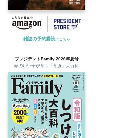
雑誌の予約購読
はこちら
プレジデントFamily 2026年夏号
頭のいい子が育つ「育脳」大百科