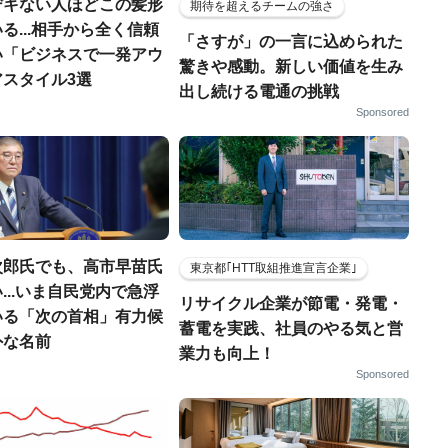
デキない人ほどこの髪形
期待を超えるチームの強さ
る...相手から全く信頼
「さすが」の一言に込められた
い「ビジネスで一発アウ
驚きや感動。新しい価値を生み
アスタイル3選
出し続ける電通の挑戦
Sponsored
次郎氏でも、高市早苗氏
東京都｢HTT取組推進宣言企業｣
...いま自民党内で急浮
リサイクル企業が節電・発電・
いる「次の首相」有力候
蓄電を実践、社員のやる気と営
外な名前
業力も向上！
Sponsored