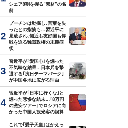
シェア8割を握る"素材"の名
前
プーチンは動揺し､言葉を失
ったとの指摘も…習近平に
見放され､側近も友好国も停
戦を迫る独裁政権の末期症
状
習近平が｢愛国心｣を煽った
不気味な結果…日本兵を撃
退する｢抗日テーマパーク｣
が中国各地に広がる理由
習近平が｢日本に行くな｣と
煽った悲惨な結末…｢8万円
の激安ツアー｣でロシアに向
かった中国人観光客の誤算
これで｢愛子天皇｣はかえっ