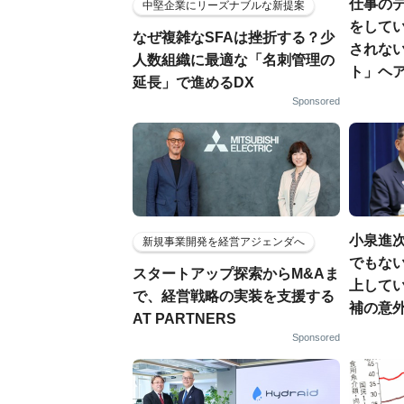
仕事の
中堅企業にリーズナブルな新提案
をしてい
なぜ複雑なSFAは挫折する？少
されな
人数組織に最適な「名刺管理の
ト」ヘ
延長」で進めるDX
Sponsored
小泉進
新規事業開発を経営アジェンダへ
でもない
スタートアップ探索からM&Aま
上して
で、経営戦略の実装を支援する
補の意
AT PARTNERS
Sponsored