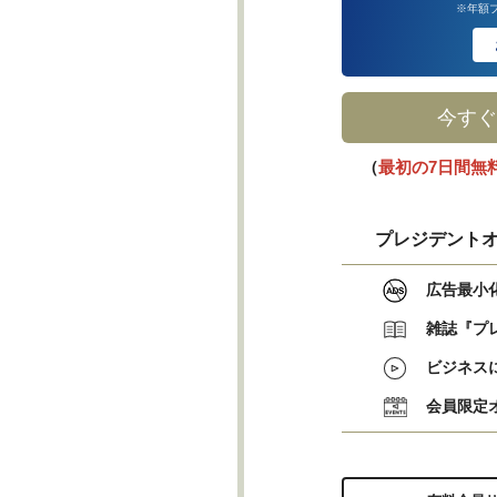
※年額
今すぐ
（
最初の7日間無
プレジデントオ
広告最小
雑誌『プ
ビジネス
会員限定