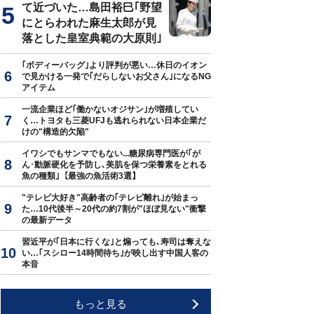
て近づいた…島田裕巳｢野望
にとらわれた麻生太郎が見
落とした皇室典範の大原則｣
｢ボディーバッグ｣より評判が悪い…休日のイオン
で見かける一発で｢だらしないお父さん｣になるNG
アイテム
一流企業ほど｢働かないオジサン｣が増殖してい
く…トヨタも三菱UFJも逃れられない日本企業だ
けの"構造的欠陥"
イワシでもサンマでもない...糖尿病専門医が｢が
ん･動脈硬化を予防し､美肌を保つ栄養素をとれる
魚の種類｣【最強の魚活術3選】
"テレビ大好き"高齢者の｢テレビ離れ｣が始まっ
た…10代後半～20代の約7割が"ほぼ見ない"衝撃
の最新データ
習近平が｢日本に行くな｣と煽っても､寿司は奪えな
い…｢スシロー14時間待ち｣が映し出す中国人客の
本音
もっと見る