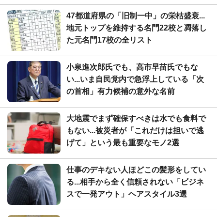
47都道府県の「旧制一中」の栄枯盛衰...
地元トップを維持する名門22校と凋落し
た元名門17校の全リスト
小泉進次郎氏でも、高市早苗氏でもな
い...いま自民党内で急浮上している「次
の首相」有力候補の意外な名前
大地震でまず確保すべきは水でも食料で
もない...被災者が「これだけは担いで逃
げて」という最も重要なモノ2選
仕事のデキない人ほどこの髪形をしてい
る...相手から全く信頼されない「ビジネ
スで一発アウト」ヘアスタイル3選