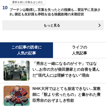
選挙を前に分裂をはじめた
プーチンは動揺し､言葉を失ったとの指摘も…習近平に見放さ
れ､側近も友好国も停戦を迫る独裁政権の末期症状
もっと見る
この記事の読者に
ライフの
人気の記事
人気記事
「秀吉と一緒になるのがイヤ」ではな
い...お市の方が柴田勝家との自害を選ん
だ"現代人には理解できない"理由
NHK大河ではとても放送できない...宣教
師に「獣より劣ったもの」と書かれた豊
臣秀吉のおぞましき性欲