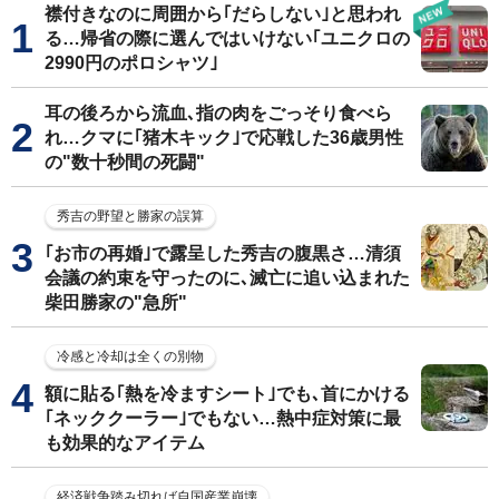
襟付きなのに周囲から｢だらしない｣と思われ
る…帰省の際に選んではいけない｢ユニクロの
2990円のポロシャツ｣
耳の後ろから流血､指の肉をごっそり食べら
れ…クマに｢猪木キック｣で応戦した36歳男性
の"数十秒間の死闘"
秀吉の野望と勝家の誤算
｢お市の再婚｣で露呈した秀吉の腹黒さ…清須
会議の約束を守ったのに､滅亡に追い込まれた
柴田勝家の"急所"
冷感と冷却は全くの別物
額に貼る｢熱を冷ますシート｣でも､首にかける
｢ネッククーラー｣でもない…熱中症対策に最
も効果的なアイテム
経済戦争踏み切れば自国産業崩壊