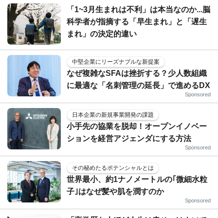
「1~3月生まれは不利」は本当なのか...脳
科学者が指摘する「早生まれ」と「遅生
まれ」の決定的違い
中堅企業にリーズナブルな新提案
なぜ複雑なSFAは挫折する？少人数組織
に最適な「名刺管理の延長」で進めるDX
Sponsored
日本企業の新規事業開発の課題
小手先の協業を脱却！オープンイノベー
ションを経営アジェンダにする方法
Sponsored
その秘めたるポテンシャルとは
世界最小、約1ナノメートルの｢微細水粒
子｣はなぜ髪や肌を潤すのか
Sponsored