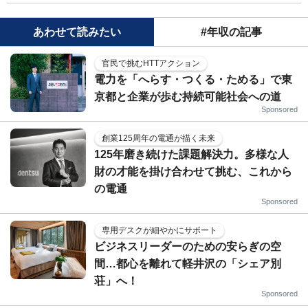
あわせて読みたい
#年収の記事
官民で挑むHTTアクション
電力を「へらす・つくる・ためる」で東
京都と企業が歩む持続可能社会への道
Sponsored
創業125周年の電通が描く未来
125年磨き続けた課題解決力。多様な人
財の才能を掛け合わせて挑む、これから
の電通
Sponsored
専用デスクが細やかにサポート
ビジネスリーダーのための安らぎの空
間…都心を離れて軽井沢の「シェア別
荘」へ！
Sponsored