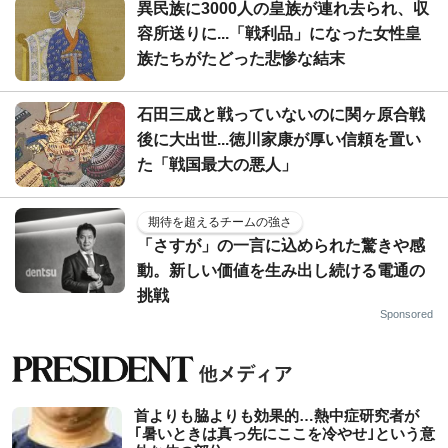
異民族に3000人の皇族が連れ去られ、収
容所送りに...「戦利品」になった女性皇
族たちがたどった悲惨な結末
石田三成と戦っていないのに関ヶ原合戦
後に大出世...徳川家康が厚い信頼を置い
た「戦国最大の悪人」
期待を超えるチームの強さ
「さすが」の一言に込められた驚きや感
動。新しい価値を生み出し続ける電通の
挑戦
Sponsored
首よりも脇よりも効果的…熱中症研究者が
｢暑いときは真っ先にここを冷やせ｣という意