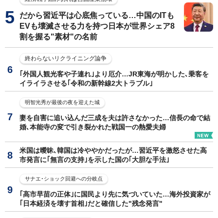
だから習近平は心底焦っている…中国のITも
EVも壊滅させる力を持つ日本が世界シェア8
割を握る"素材"の名前
終わらないリクライニング論争
｢外国人観光客や子連れ｣より厄介…JR東海が明かした､乗客を
イライラさせる｢令和の新幹線2大トラブル｣
明智光秀が最後の夜を迎えた城
妻を自害に追い込んだ三成を夫は許さなかった…信長の命で結
婚､本能寺の変で引き裂かれた戦国一の熱愛夫婦
米国は曖昧､韓国は冷ややかだったが…習近平を激怒させた高
市発言に｢無言の支持｣を示した国の｢大胆な手法｣
サナエ･ショック回避への分岐点
｢高市早苗の正体｣に国民より先に気づいていた…海外投資家が
｢日本経済を壊す首相｣だと確信した"残念発言"