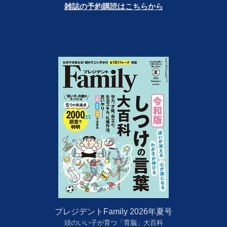
雑誌の予約購読はこちらから
プレジデントFamily 2026年夏号
頭のいい子が育つ「育脳」大百科