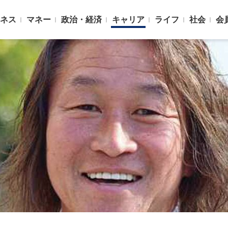
ネス
マネー
政治・経済
キャリア
ライフ
社会
会