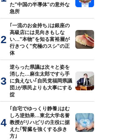
た"中国の半導体"の意外な
急所
｢一流のお金持ち｣は銀座の
高級店には見向きもしな
い…"本物"を知る富裕層が
行きつく"究極のスシ"の正
体
逆らった県議は次々と姿を
消した…麻生太郎ですら手
に負えない｢自民党福岡県議
団｣が県民よりも大事にする
掟
｢自宅でゆっくり静養｣はむ
しろ逆効果…東北大学名誉
教授がリハビリの主役に据
えた｢腎臓を強くする歩き
方｣