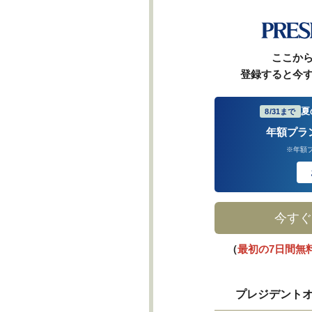
ここか
登録すると今
夏
8/31まで
年額プラ
※年額
今すぐ
（
最初の7日間無
プレジデントオ