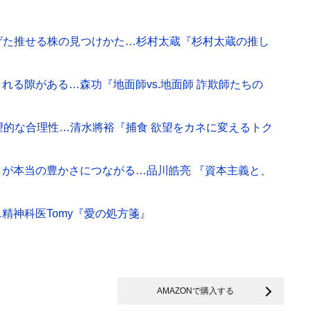
げた推せる株の見つけかた…杉村太蔵『杉村太蔵の推し
れる隙がある…森功『地面師vs.地面師 詐欺師たちの
望的な合理性…清水將裕『捕食 欲望をカネに変えるトク
』
とが本当の豊かさにつながる…品川皓亮 『資本主義と、
精神科医Tomy『愛の処方箋』
AMAZONで購入する