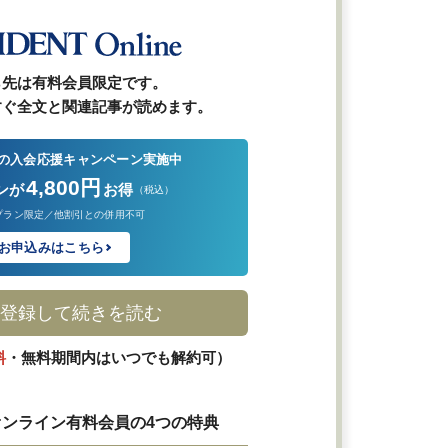
ら先は有料会員限定です。
すぐ全文と関連記事が読めます。
の入会応援キャンペーン実施中
4,800円
ンが
お得
（税込）
プラン限定／他割引との併用不可
お申込みはこちら
登録して続きを読む
料
・無料期間内はいつでも解約可）
ンライン有料会員の4つの特典