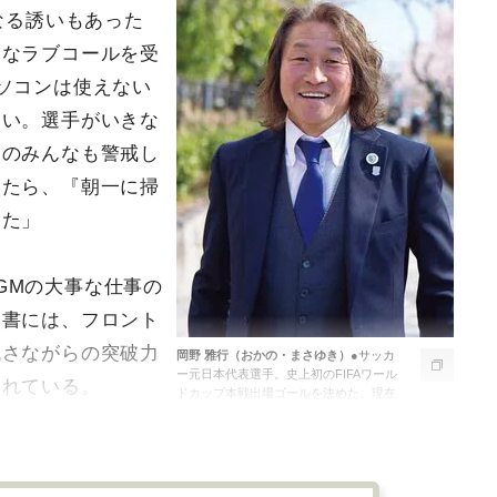
なる誘いもあった
烈なラブコールを受
ソコンは使えない
ない。選手がいきな
トのみんなも警戒し
いたら、『朝一に掃
した」
GMの大事な仕事の
本書には、フロント
代さながらの突破力
岡野 雅行（おかの・まさゆき）
●サッカ
ー元日本代表選手。史上初のFIFAワール
られている。
ドカップ本戦出場ゴールを決めた。現在
は南葛SC事業本部長、浦和レッズのレッ
ズ・ブランドアンバサダーを務める。“野
人”の愛称で親しまれる。
全ての画像を見る（2枚）