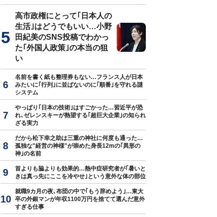
高市政権にとって｢日本人の
生活｣はどうでもいい…小野
田紀美のSNS投稿でわかっ
た｢外国人政策｣の本当の狙
い
名前を書く紙も整理券もない…フランス人が日本
みたいに｢行列｣に並ばないのに｢順番｣を守れる謎
システム
やっぱり｢日本の技術｣はすごかった…習近平が恐
れ､ゼレンスキーが熱望する｢超巨大企業｣の知られ
ざる実力
だから松下幸之助は三重の神社に何度も通った…
孤独な"経営の神様"が崇めた身長12mの｢異形の
神｣の名前
首よりも脇よりも効果的…熱中症研究者が｢暑いと
きは真っ先にここを冷やせ｣という意外な体の部位
就職9カ月の夜､布団の中で｢もう辞めよう｣…東大
卒の外銀マンが年収1100万円を捨てて選んだ意外
すぎる仕事