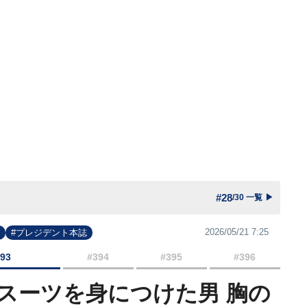
#28
/30 一覧
▶
2026/05/21 7:25
#プレジデント本誌
393
#394
#395
#396
スーツを身につけた男 胸の