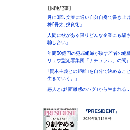
【関連記事】
月に3回､文春に通い自分自身で書き上
株｢骨太｣投資術』
人間に欲がある限りどんな企業にも騙さ
騙し合い』
年商50億円の犯罪組織が映す若者の絶
リュウ型犯罪集団「ナチュラル」の闇
｢資本主義との距離｣を自分で決めるこ
生きていく。』
悪人とは｢距離感のバグ｣から生まれる…
『PRESIDENT』
2026年6月12日号