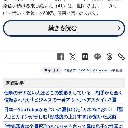
発信を続ける東香織さん（41）は「世間ではよく『きつ
い・汚い・危険』の“3K”が原因と言われるが…
続きを読む
キャリア
#働き方
#PREMIUM interview
#再配信
関連記事
仕事のデキない人ほどこの髪形をしている…相手から全く
信頼されない｢ビジネスで一発アウト｣ヘアスタイル3選
日本一YouTuberからついに漏れ出た｢カネのにおい｣…｢聖
人｣ヒカキンが苦しむ｢好感度の上げすぎ｣が招いた反動
｢性犯罪者は全員死刑でいい｣そう言って母は息子の性器に