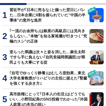
習近平が｢日本に売るな｣と煽った翌日にバレ
た…日本企業に6割を握られていた"中国の半
導体"の意外な急所
｢一流のお金持ち｣は銀座の高級店には見向き
もしない…"本物"を知る富裕層が行きつく"究
極のスシ"の正体
逆らった県議は次々と姿を消した…麻生太郎
ですら手に負えない｢自民党福岡県議団｣が県
民よりも大事にする掟
｢自宅でゆっくり静養｣はむしろ逆効果…東北
大学名誉教授がリハビリの主役に据えた｢腎臓
を強くする歩き方｣
高市政権にとって｢日本人の生活｣はどうでも
いい…小野田紀美のSNS投稿でわかった｢外国
人政策｣の本当の狙い