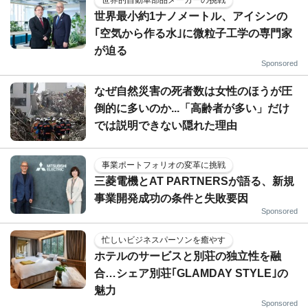
世界最小約1ナノメートル、アイシンの
｢空気から作る水｣に微粒子工学の専門家
が迫る
Sponsored
なぜ自然災害の死者数は女性のほうが圧
倒的に多いのか...「高齢者が多い」だけ
では説明できない隠れた理由
事業ポートフォリオの変革に挑戦
三菱電機とAT PARTNERSが語る、新規
事業開発成功の条件と失敗要因
Sponsored
忙しいビジネスパーソンを癒やす
ホテルのサービスと別荘の独立性を融
合…シェア別荘｢GLAMDAY STYLE｣の
魅力
Sponsored