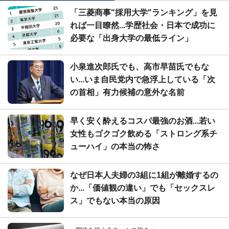
「三菱商事"採用大学"ランキング」を見
れば一目瞭然...学歴社会・日本で成功に
必要な「出身大学の最低ライン」
小泉進次郎氏でも、高市早苗氏でもな
い...いま自民党内で急浮上している「次
の首相」有力候補の意外な名前
早く安く酔えるコスパ最強のお酒...若い
女性もゴクゴク飲める「ストロング系チ
ューハイ」の本当の怖さ
なぜ日本人夫婦の3組に1組が離婚するの
か...「価値観の違い」でも「セックスレ
ス」でもない本当の原因