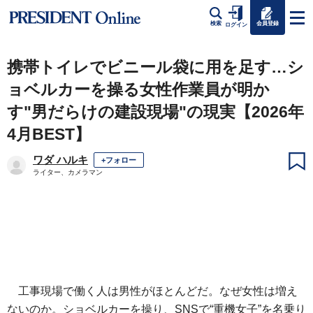
会員登録
検索
ログイン
携帯トイレでビニール袋に用を足す…シ
ョベルカーを操る女性作業員が明か
す"男だらけの建設現場"の現実【2026年
4月BEST】
ワダ ハルキ
+フォロー
ライター、カメラマン
工事現場で働く人は男性がほとんどだ。なぜ女性は増え
ないのか。ショベルカーを操り、SNSで“重機女子”を名乗り