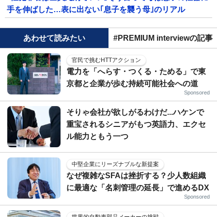
手を伸ばした…表に出ない｢息子を襲う母｣のリアル
あわせて読みたい
#PREMIUM interviewの記事
官民で挑むHTTアクション
電力を「へらす・つくる・ためる」で東
京都と企業が歩む持続可能社会への道
Sponsored
そりゃ会社が欲しがるわけだ...ハケンで
重宝されるシニアがもつ英語力、エクセ
ル能力ともう一つ
中堅企業にリーズナブルな新提案
なぜ複雑なSFAは挫折する？少人数組織
に最適な「名刺管理の延長」で進めるDX
Sponsored
世界的自動車部品メーカーの挑戦