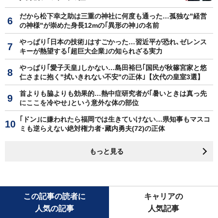
だから松下幸之助は三重の神社に何度も通った…孤独な"経営
の神様"が崇めた身長12mの｢異形の神｣の名前
やっぱり｢日本の技術｣はすごかった…習近平が恐れ､ゼレンス
キーが熱望する｢超巨大企業｣の知られざる実力
やっぱり｢愛子天皇｣しかない…島田裕巳｢国民が秋篠宮家と悠
仁さまに抱く"拭いきれない不安"の正体｣【次代の皇室3選】
首よりも脇よりも効果的…熱中症研究者が｢暑いときは真っ先
にここを冷やせ｣という意外な体の部位
｢ドン｣に嫌われたら福岡では生きていけない…県知事もマスコ
ミも逆らえない絶対権力者･藏内勇夫(72)の正体
もっと見る
この記事の読者に
キャリアの
人気の記事
人気記事