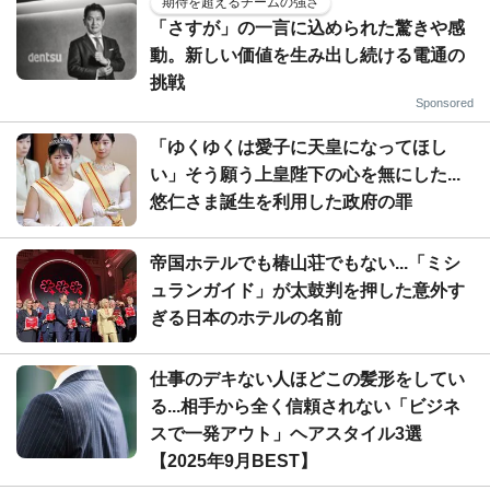
期待を超えるチームの強さ
「さすが」の一言に込められた驚きや感
動。新しい価値を生み出し続ける電通の
挑戦
Sponsored
「ゆくゆくは愛子に天皇になってほし
い」そう願う上皇陛下の心を無にした...
悠仁さま誕生を利用した政府の罪
帝国ホテルでも椿山荘でもない...「ミシ
ュランガイド」が太鼓判を押した意外す
ぎる日本のホテルの名前
仕事のデキない人ほどこの髪形をしてい
る...相手から全く信頼されない「ビジネ
スで一発アウト」ヘアスタイル3選
【2025年9月BEST】