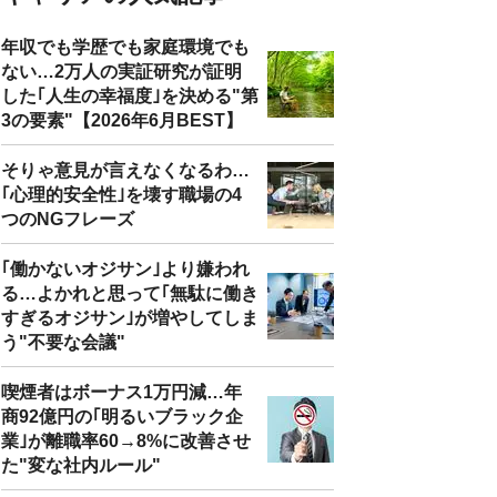
年収でも学歴でも家庭環境でも
ない…2万人の実証研究が証明
した｢人生の幸福度｣を決める"第
3の要素"【2026年6月BEST】
そりゃ意見が言えなくなるわ…
｢心理的安全性｣を壊す職場の4
つのNGフレーズ
｢働かないオジサン｣より嫌われ
る…よかれと思って｢無駄に働き
すぎるオジサン｣が増やしてしま
う"不要な会議"
喫煙者はボーナス1万円減…年
商92億円の｢明るいブラック企
業｣が離職率60→8%に改善させ
た"変な社内ルール"