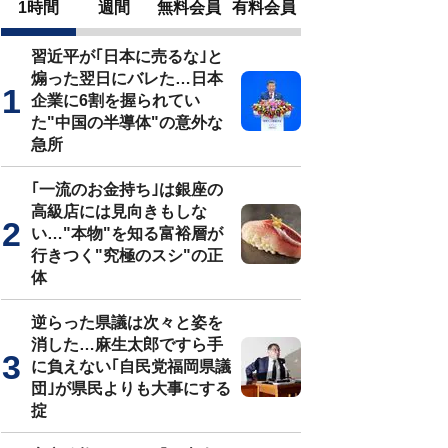
1時間
週間
無料会員
有料会員
習近平が｢日本に売るな｣と
煽った翌日にバレた…日本
企業に6割を握られてい
た"中国の半導体"の意外な
急所
｢一流のお金持ち｣は銀座の
高級店には見向きもしな
い…"本物"を知る富裕層が
行きつく"究極のスシ"の正
体
逆らった県議は次々と姿を
消した…麻生太郎ですら手
に負えない｢自民党福岡県議
団｣が県民よりも大事にする
掟