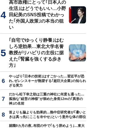
高市政権にとって｢日本人の
生活｣はどうでもいい…小野
田紀美のSNS投稿でわかっ
た｢外国人政策｣の本当の狙
い
り後の地面。水を多量に含んでドロドロになっていることがわかる
｢自宅でゆっくり静養｣はむ
しろ逆効果…東北大学名誉
教授がリハビリの主役に据
えた｢腎臓を強くする歩き
方｣
やっぱり｢日本の技術｣はすごかった…習近平が恐
れ､ゼレンスキーが熱望する｢超巨大企業｣の知られ
ざる実力
だから松下幸之助は三重の神社に何度も通った…
孤独な"経営の神様"が崇めた身長12mの｢異形の
神｣の名前
首よりも脇よりも効果的…熱中症研究者が｢暑いと
きは真っ先にここを冷やせ｣という意外な体の部位
就職9カ月の夜､布団の中で｢もう辞めよう｣…東大