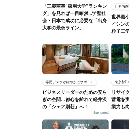
「三菱商事"採用大学"ランキン
世界的自
グ」を見れば一目瞭然...学歴社
世界最
会・日本で成功に必要な「出身
イシンの
大学の最低ライン」
粒子工
専用デスクが細やかにサポート
東京都｢
ビジネスリーダーのための安ら
リサイ
ぎの空間…都心を離れて軽井沢
蓄電を
の「シェア別荘」へ！
業力も
Sponsored