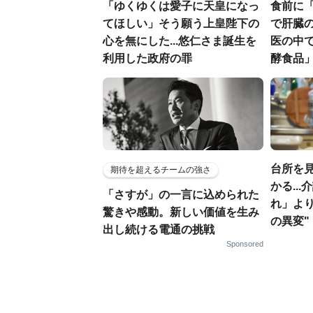
「ゆくゆくは愛子に天皇になっ
食前に
てほしい」そう願う上皇陛下の
で肝臓の
心を無にした...悠仁さま誕生を
医の中
利用した政府の罪
酵食品
台所を
期待を超えるチームの強さ
かる..
「さすが」の一言に込められた
れ」よ
驚きや感動。新しい価値を生み
の異変"
出し続ける電通の挑戦
Sponsored