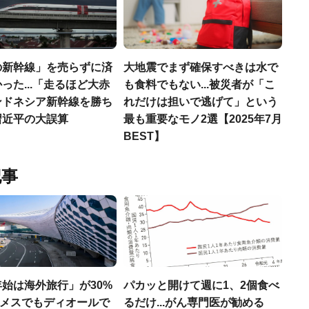
の新幹線」を売らずに済
大地震でまず確保すべきは水で
った...「走るほど大赤
も食料でもない...被災者が「こ
ンドネシア新幹線を勝ち
れだけは担いで逃げて」という
習近平の大誤算
最も重要なモノ2選【2025年7月
BEST】
記事
始は海外旅行」が30%
パカッと開けて週に1、2個食べ
エルメスでもディオールで
るだけ...がん専門医が勧める