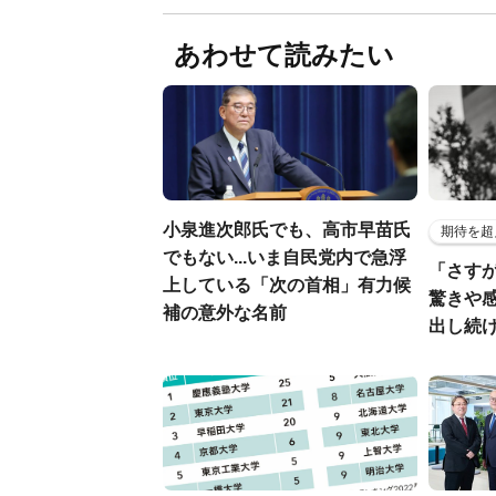
あわせて読みたい
小泉進次郎氏でも、高市早苗氏
期待を超
でもない...いま自民党内で急浮
「さす
上している「次の首相」有力候
驚きや
補の意外な名前
出し続