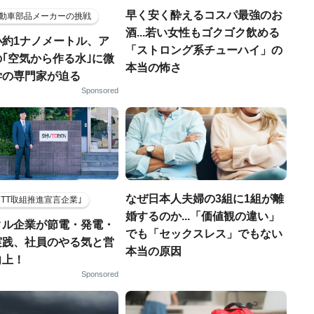
早く安く酔えるコスパ最強のお
動車部品メーカーの挑戦
酒...若い女性もゴクゴク飲める
小約1ナノメートル、ア
「ストロング系チューハイ」の
｢空気から作る水｣に微
本当の怖さ
学の専門家が迫る
Sponsored
なぜ日本人夫婦の3組に1組が離
HTT取組推進宣言企業｣
婚するのか...「価値観の違い」
クル企業が節電・発電・
でも「セックスレス」でもない
実践、社員のやる気と営
本当の原因
向上！
Sponsored