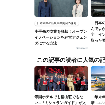
「日本
日本企業の新規事業開発の課題
んでよか
小手先の協業を脱却！オープン
字」イ
イノベーションを経営アジェン
取った
ダにする方法
Sponsored
この記事の読者に人気の
帝国ホテルでも椿山荘でもな
「年末年
い...「ミシュランガイド」が太
増...