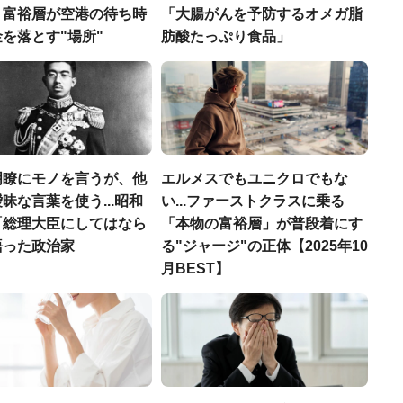
、富裕層が空港の待ち時
「大腸がんを予防するオメガ脂
を落とす"場所"
肪酸たっぷり食品」
明瞭にモノを言うが、他
エルメスでもユニクロでもな
昧な言葉を使う...昭和
い...ファーストクラスに乗る
「総理大臣にしてはなら
「本物の富裕層」が普段着にす
語った政治家
る"ジャージ"の正体【2025年10
月BEST】