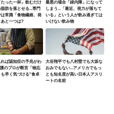
「たった一杯」飲むだけ
最悪の場合「緑内障」になって
脂肪を落とせる...専門
しまう...「最近、視力が落ちて
では常識「食物繊維、発
いる」という人が飲み過ぎては
」あと一つは?
いけない飲み物
見れば認知症の予兆がわ
大谷翔平でも八村塁でも大坂な
.介護のプロが断言「物忘
おみでもない...アメリカでもっ
りも早く気づける"食卓
とも知名度が高い日本人アスリ
ートの名前