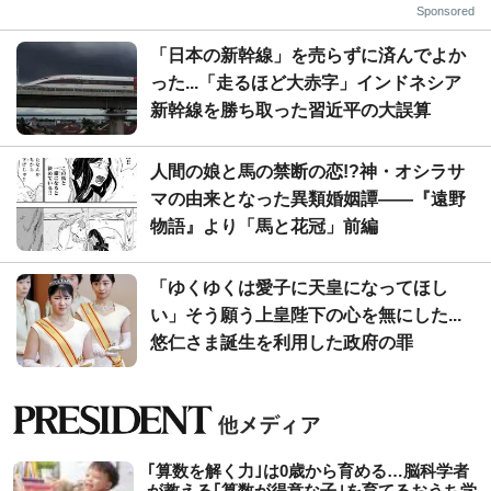
Sponsored
「日本の新幹線」を売らずに済んでよか
った...「走るほど大赤字」インドネシア
新幹線を勝ち取った習近平の大誤算
人間の娘と馬の禁断の恋!?神・オシラサ
マの由来となった異類婚姻譚――『遠野
物語』より「馬と花冠」前編
「ゆくゆくは愛子に天皇になってほし
い」そう願う上皇陛下の心を無にした...
悠仁さま誕生を利用した政府の罪
｢算数を解く力｣は0歳から育める…脳科学者
が教える｢算数が得意な子｣を育てるおうち学