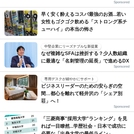
Sponsored
早く安く酔えるコスパ最強のお酒...若い
女性もゴクゴク飲める「ストロング系チ
ューハイ」の本当の怖さ
中堅企業にリーズナブルな新提案
なぜ複雑なSFAは挫折する？少人数組織
に最適な「名刺管理の延長」で進めるDX
Sponsored
専用デスクが細やかにサポート
ビジネスリーダーのための安らぎの空
間…都心を離れて軽井沢の「シェア別
荘」へ！
Sponsored
「三菱商事"採用大学"ランキング」を見
れば一目瞭然...学歴社会・日本で成功に
必要な「出身大学の最低ライン」