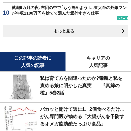
就職9カ月の夜､布団の中で｢もう辞めよう｣…東大卒の外銀マン
が年収1100万円を捨てて選んだ意外すぎる仕事
もっと見る
この記事の読者に
キャリアの
人気の記事
人気記事
私は育て方を間違ったのか?毒親と私を
責める娘に明かした真実――『真綿の
檻』5巻2話
パカッと開けて週に1、2個食べるだけ...
がん専門医が勧める「大腸がんを予防す
るオメガ脂肪酸たっぷり食品」