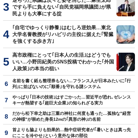
逆らった県議は次々と姿を消した…麻生太郎
ですら手に負えない｢自民党福岡県議団｣が県
民よりも大事にする掟
｢自宅でゆっくり静養｣はむしろ逆効果…東北
大学名誉教授がリハビリの主役に据えた｢腎臓
を強くする歩き方｣
高市政権にとって｢日本人の生活｣はどうでも
いい…小野田紀美のSNS投稿でわかった｢外国
人政策｣の本当の狙い
名前を書く紙も整理券もない…フランス人が日本みたいに｢行
列｣に並ばないのに｢順番｣を守れる謎システム
やっぱり｢日本の技術｣はすごかった…習近平が恐れ､ゼレンス
キーが熱望する｢超巨大企業｣の知られざる実力
だから松下幸之助は三重の神社に何度も通った…孤独な"経営
の神様"が崇めた身長12mの｢異形の神｣の名前
首よりも脇よりも効果的…熱中症研究者が｢暑いときは真っ先
にここを冷やせ｣という意外な体の部位