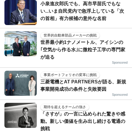
小泉進次郎氏でも、高市早苗氏でもな
い...いま自民党内で急浮上している「次
の首相」有力候補の意外な名前
世界的自動車部品メーカーの挑戦
世界最小約1ナノメートル、アイシンの
｢空気から作る水｣に微粒子工学の専門家
が迫る
Sponsored
事業ポートフォリオの変革に挑戦
三菱電機とAT PARTNERSが語る、新規
事業開発成功の条件と失敗要因
Sponsored
期待を超えるチームの強さ
「さすが」の一言に込められた驚きや感
動。新しい価値を生み出し続ける電通の
挑戦