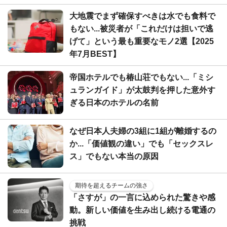
大地震でまず確保すべきは水でも食料で
もない...被災者が「これだけは担いで逃
げて」という最も重要なモノ2選【2025
年7月BEST】
帝国ホテルでも椿山荘でもない...「ミシ
ュランガイド」が太鼓判を押した意外す
ぎる日本のホテルの名前
なぜ日本人夫婦の3組に1組が離婚するの
か...「価値観の違い」でも「セックスレ
ス」でもない本当の原因
期待を超えるチームの強さ
「さすが」の一言に込められた驚きや感
動。新しい価値を生み出し続ける電通の
挑戦