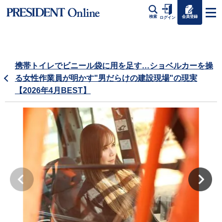
会員登録
検索
ログイン
携帯トイレでビニール袋に用を足す…ショベルカーを操
る女性作業員が明かす"男だらけの建設現場"の現実
【2026年4月BEST】