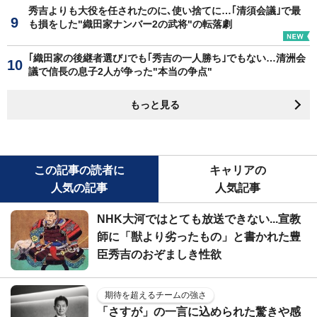
秀吉よりも大役を任されたのに､使い捨てに…｢清須会議｣で最
も損をした"織田家ナンバー2の武将"の転落劇
｢織田家の後継者選び｣でも｢秀吉の一人勝ち｣でもない…清洲会
議で信長の息子2人が争った"本当の争点"
もっと見る
この記事の読者に
キャリアの
人気の記事
人気記事
NHK大河ではとても放送できない...宣教
師に「獣より劣ったもの」と書かれた豊
臣秀吉のおぞましき性欲
期待を超えるチームの強さ
「さすが」の一言に込められた驚きや感