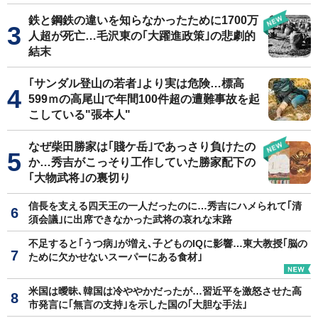
鉄と鋼鉄の違いを知らなかったために1700万
人超が死亡…毛沢東の｢大躍進政策｣の悲劇的
結末
｢サンダル登山の若者｣より実は危険…標高
599ｍの高尾山で年間100件超の遭難事故を起
こしている"張本人"
なぜ柴田勝家は｢賤ケ岳｣であっさり負けたの
か…秀吉がこっそり工作していた勝家配下の
｢大物武将｣の裏切り
信長を支える四天王の一人だったのに…秀吉にハメられて｢清
須会議｣に出席できなかった武将の哀れな末路
不足すると｢うつ病｣が増え､子どものIQに影響…東大教授｢脳の
ために欠かせないスーパーにある食材｣
米国は曖昧､韓国は冷ややかだったが…習近平を激怒させた高
市発言に｢無言の支持｣を示した国の｢大胆な手法｣