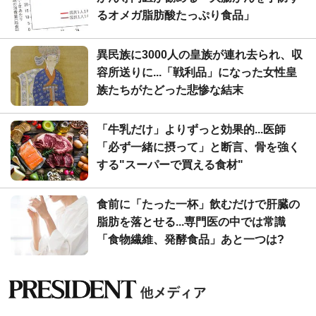
るオメガ脂肪酸たっぷり食品」
異民族に3000人の皇族が連れ去られ、収
容所送りに...「戦利品」になった女性皇
族たちがたどった悲惨な結末
「牛乳だけ」よりずっと効果的...医師
「必ず一緒に摂って」と断言、骨を強く
する"スーパーで買える食材"
食前に「たった一杯」飲むだけで肝臓の
脂肪を落とせる...専門医の中では常識
「食物繊維、発酵食品」あと一つは?