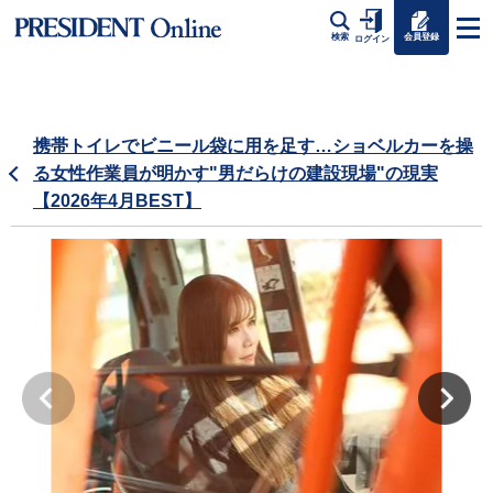
会員登録
検索
ログイン
携帯トイレでビニール袋に用を足す…ショベルカーを操
る女性作業員が明かす"男だらけの建設現場"の現実
【2026年4月BEST】