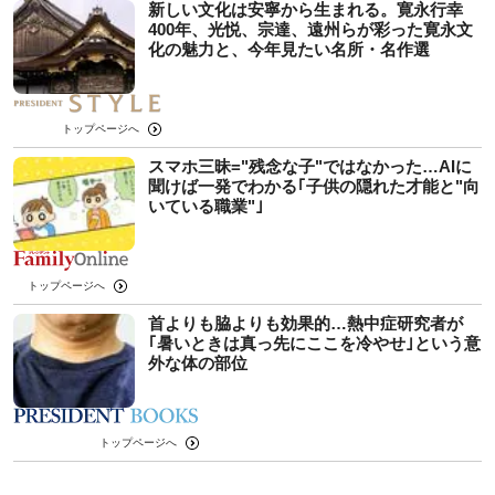
新しい文化は安寧から生まれる。寛永行幸
400年、光悦、宗達、遠州らが彩った寛永文
化の魅力と、今年見たい名所・名作選
トップページへ
スマホ三昧="残念な子"ではなかった…AIに
聞けば一発でわかる｢子供の隠れた才能と"向
いている職業"｣
トップページへ
首よりも脇よりも効果的…熱中症研究者が
｢暑いときは真っ先にここを冷やせ｣という意
外な体の部位
トップページへ