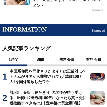
メント
Sponsored
INFORMATION
Sponsored
人気記事ランキング
1時間
週間
無料会員
有料会員
中国系住民を同化させたタイとは正反対…ベ
トナムが各国から非難されても｢華僑100万
人｣を国外追放したワケ
｢転倒→骨折→寝たきり｣の老後が待ち受け
る…医師･和田秀樹｢60代になったら真っ先に
断捨離すべきもの｣【定年後の黄金期3選】