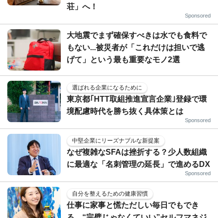
荘」へ！
Sponsored
大地震でまず確保すべきは水でも食料で
もない...被災者が「これだけは担いで逃
げて」という最も重要なモノ2選
選ばれる企業になるために
東京都｢HTT取組推進宣言企業｣登録で環
境配慮時代を勝ち抜く具体策とは
Sponsored
中堅企業にリーズナブルな新提案
なぜ複雑なSFAは挫折する？少人数組織
に最適な「名刺管理の延長」で進めるDX
Sponsored
自分を整えるための健康習慣
仕事に家事と慌ただしい毎日でもでき
る、“完璧じゃなくていい”セルフマネジ