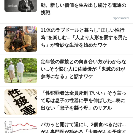
動。新しい価値を生み出し続ける電通の
挑戦
Sponsored
11体のラブドールと暮らし"正しい性行
為"を楽しむ...「人より人形を愛する男た
ち」が奇妙な生活を始めたワケ
定年後の家族との向き合い方がわからな
い...そう悩む人に佐藤優が「鬼滅の刃が
参考になる」と話すワケ
「性犯罪者は全員死刑でいい」そう言っ
て母は息子の性器に手を伸ばした...表に
出ない「息子を襲う母」のリアル
パカッと開けて週に1、2個食べるだけ...
がん専門医が勧める「大腸がんを予防す