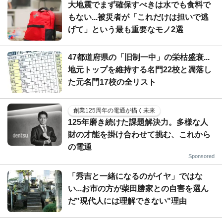
大地震でまず確保すべきは水でも食料で
もない...被災者が「これだけは担いで逃
げて」という最も重要なモノ2選
47都道府県の「旧制一中」の栄枯盛衰...
地元トップを維持する名門22校と凋落し
た元名門17校の全リスト
創業125周年の電通が描く未来
125年磨き続けた課題解決力。多様な人
財の才能を掛け合わせて挑む、これから
の電通
Sponsored
「秀吉と一緒になるのがイヤ」ではな
い...お市の方が柴田勝家との自害を選ん
だ"現代人には理解できない"理由