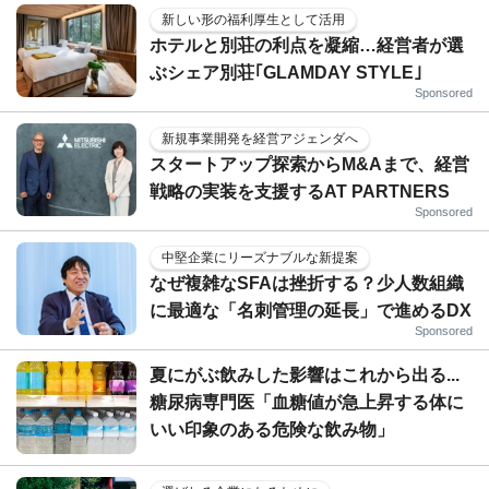
新しい形の福利厚生として活用
ホテルと別荘の利点を凝縮…経営者が選
ぶシェア別荘｢GLAMDAY STYLE｣
Sponsored
新規事業開発を経営アジェンダへ
スタートアップ探索からM&Aまで、経営
戦略の実装を支援するAT PARTNERS
Sponsored
中堅企業にリーズナブルな新提案
なぜ複雑なSFAは挫折する？少人数組織
に最適な「名刺管理の延長」で進めるDX
Sponsored
夏にがぶ飲みした影響はこれから出る...
糖尿病専門医「血糖値が急上昇する体に
いい印象のある危険な飲み物」