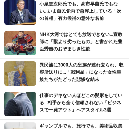
小泉進次郎氏でも、高市早苗氏でもな
い...いま自民党内で急浮上している「次
の首相」有力候補の意外な名前
NHK大河ではとても放送できない...宣教
師に「獣より劣ったもの」と書かれた豊
臣秀吉のおぞましき性欲
異民族に3000人の皇族が連れ去られ、収
容所送りに...「戦利品」になった女性皇
族たちがたどった悲惨な結末
仕事のデキない人ほどこの髪形をしてい
る...相手から全く信頼されない「ビジネ
スで一発アウト」ヘアスタイル3選
ギャンブルでも、旅行でも、美術品収集