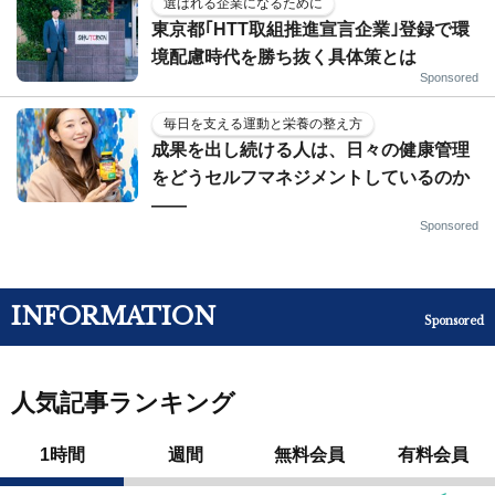
選ばれる企業になるために
東京都｢HTT取組推進宣言企業｣登録で環
境配慮時代を勝ち抜く具体策とは
Sponsored
毎日を支える運動と栄養の整え方
成果を出し続ける人は、日々の健康管理
をどうセルフマネジメントしているのか
——
Sponsored
INFORMATION
Sponsored
人気記事ランキング
1時間
週間
無料会員
有料会員