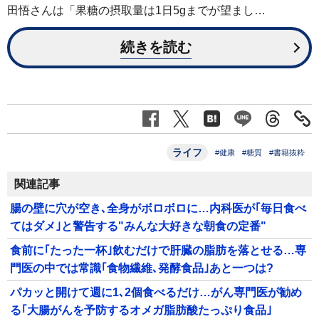
田悟さんは「果糖の摂取量は1日5gまでが望まし…
続きを読む
ライフ
#健康
#糖質
#書籍抜粋
関連記事
腸の壁に穴が空き､全身がボロボロに…内科医が｢毎日食べ
てはダメ｣と警告する"みんな大好きな朝食の定番"
食前に｢たった一杯｣飲むだけで肝臓の脂肪を落とせる…専
門医の中では常識｢食物繊維､発酵食品｣あと一つは?
パカッと開けて週に1､2個食べるだけ…がん専門医が勧め
る｢大腸がんを予防するオメガ脂肪酸たっぷり食品｣