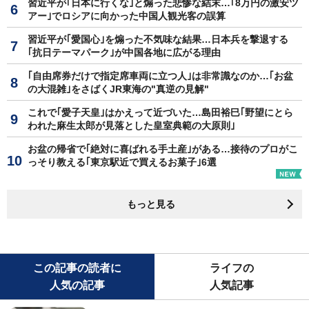
習近平が｢日本に行くな｣と煽った悲惨な結末…｢8万円の激安ツ
アー｣でロシアに向かった中国人観光客の誤算
習近平が｢愛国心｣を煽った不気味な結果…日本兵を撃退する
｢抗日テーマパーク｣が中国各地に広がる理由
｢自由席券だけで指定席車両に立つ人｣は非常識なのか…｢お盆
の大混雑｣をさばくJR東海の"真逆の見解"
これで｢愛子天皇｣はかえって近づいた…島田裕巳｢野望にとら
われた麻生太郎が見落とした皇室典範の大原則｣
お盆の帰省で｢絶対に喜ばれる手土産｣がある…接待のプロがこ
っそり教える｢東京駅近で買えるお菓子｣6選
もっと見る
この記事の読者に
ライフの
人気の記事
人気記事