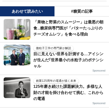
あわせて読みたい
#糖質の記事
「果物と野菜のスムージー」は最悪の朝
食...糖尿病専門医が「バターたっぷりの
チーズオムレツ」を食べる理由
微粒子工学の専門家が解説
目に見えない世界を計測する…アイシン
が生んだ｢世界最小の水粒子｣のポテンシ
ャル
Sponsored
創業125周年の電通が描く未来
125年磨き続けた課題解決力。多様な人
財の才能を掛け合わせて挑む、これから
の電通
Sponsored