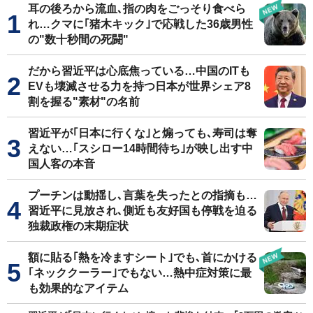
耳の後ろから流血､指の肉をごっそり食べら
れ…クマに｢猪木キック｣で応戦した36歳男性
の"数十秒間の死闘"
だから習近平は心底焦っている…中国のITも
EVも壊滅させる力を持つ日本が世界シェア8
割を握る"素材"の名前
習近平が｢日本に行くな｣と煽っても､寿司は奪
えない…｢スシロー14時間待ち｣が映し出す中
国人客の本音
プーチンは動揺し､言葉を失ったとの指摘も…
習近平に見放され､側近も友好国も停戦を迫る
独裁政権の末期症状
額に貼る｢熱を冷ますシート｣でも､首にかける
｢ネッククーラー｣でもない…熱中症対策に最
も効果的なアイテム