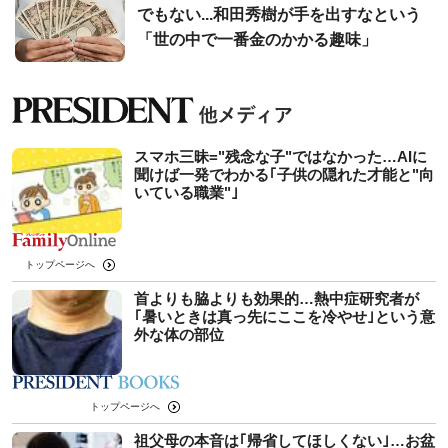
でもない...和田秀樹が手を出すなという
「世の中で一番金のかかる趣味」
スマホ三昧="残念な子"ではなかった…AIに
聞けば一発でわかる｢子供の隠れた才能と"向
いている職業"｣
トップページへ
首よりも脇よりも効果的…熱中症研究者が
｢暑いときは真っ先にここを冷やせ｣という意
外な体の部位
トップページへ
祖父母の本音は｢帰省してほしくない｣…お盆