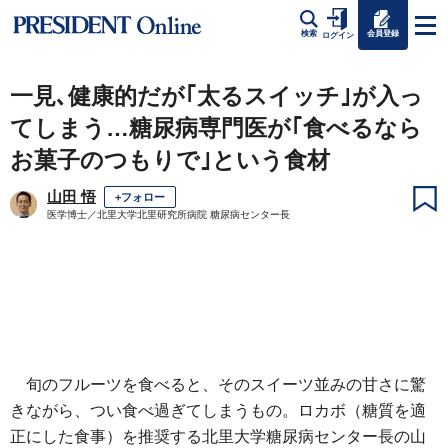
会員登録
検索
ログイン
一見､健康的だが｢太るスイッチ｣が入っ
てしまう…糖尿病専門医が｢食べるなら
お菓子のつもりで｣という食材
山田 悟
+フォロー
医学博士／北里大学北里研究所病院 糖尿病センター長
旬のフルーツを食べると、そのスイーツ並みの甘さに驚
きながら、つい食べ過ぎてしまうもの。ロカボ（糖質を適
正にした食事）を推奨する北里大学糖尿病センター長の山