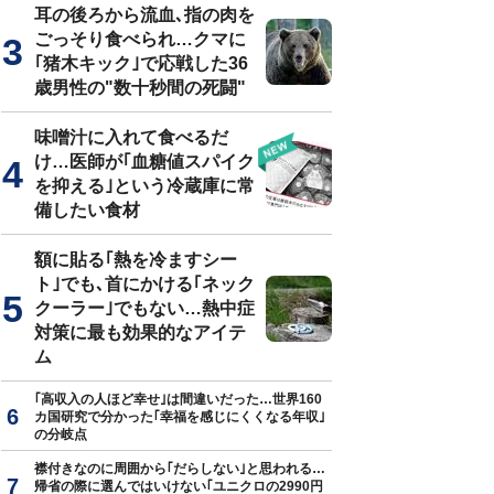
耳の後ろから流血､指の肉を
ごっそり食べられ…クマに
｢猪木キック｣で応戦した36
歳男性の"数十秒間の死闘"
味噌汁に入れて食べるだ
け…医師が｢血糖値スパイク
を抑える｣という冷蔵庫に常
備したい食材
額に貼る｢熱を冷ますシー
ト｣でも､首にかける｢ネック
クーラー｣でもない…熱中症
対策に最も効果的なアイテ
ム
｢高収入の人ほど幸せ｣は間違いだった…世界160
カ国研究で分かった｢幸福を感じにくくなる年収｣
の分岐点
襟付きなのに周囲から｢だらしない｣と思われる…
帰省の際に選んではいけない｢ユニクロの2990円