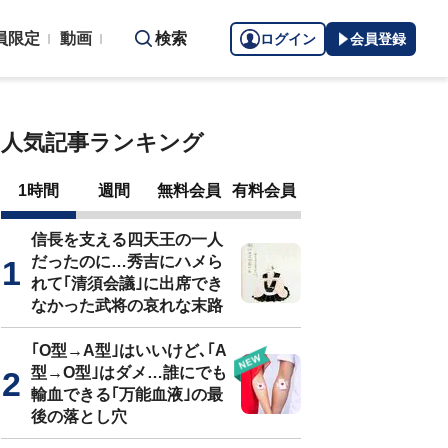
員限定
動画
検索
ログイン
会員登録
人気記事ランキング
1時間
週間
無料会員
有料会員
信長を支える四天王の一人
だったのに…秀吉にハメら
れて｢清須会議｣に出席でき
なかった武将の哀れな末路
｢O型→A型｣はいいけど､｢A
型→O型｣はダメ…誰にでも
輸血できる｢万能血液｣の最
後の落とし穴