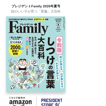
プレジデントFamily 2026年夏号
頭のいい子が育つ「育脳」大百科