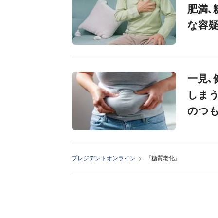
肥満､
な容疑
一見､
しまう
のつも
プレジデントオンライン
『糖質老化』