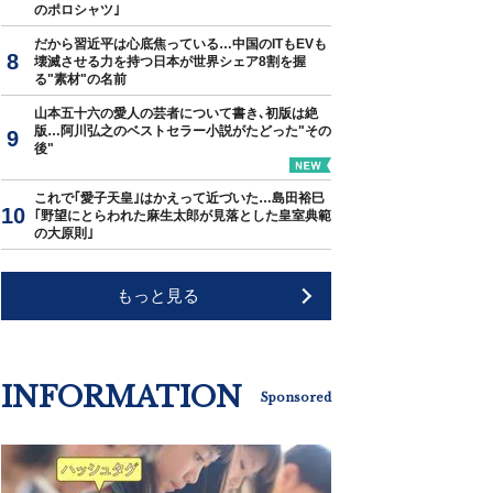
のポロシャツ｣
だから習近平は心底焦っている…中国のITもEVも
壊滅させる力を持つ日本が世界シェア8割を握
る"素材"の名前
山本五十六の愛人の芸者について書き､初版は絶
版…阿川弘之のベストセラー小説がたどった"その
後"
これで｢愛子天皇｣はかえって近づいた…島田裕巳
｢野望にとらわれた麻生太郎が見落とした皇室典範
の大原則｣
もっと見る
INFORMATION
Sponsored