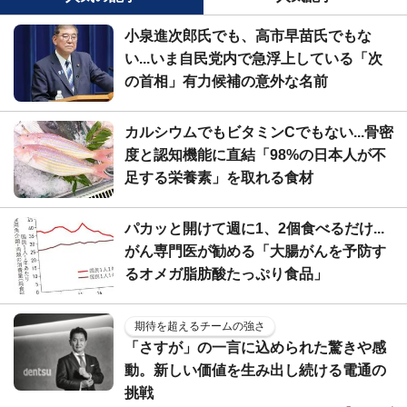
小泉進次郎氏でも、高市早苗氏でもな
い...いま自民党内で急浮上している「次
の首相」有力候補の意外な名前
カルシウムでもビタミンCでもない...骨密
度と認知機能に直結「98%の日本人が不
足する栄養素」を取れる食材
パカッと開けて週に1、2個食べるだけ...
がん専門医が勧める「大腸がんを予防す
るオメガ脂肪酸たっぷり食品」
期待を超えるチームの強さ
「さすが」の一言に込められた驚きや感
動。新しい価値を生み出し続ける電通の
挑戦