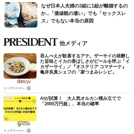
なぜ日本人夫婦の3組に1組が離婚するの
か...「価値観の違い」でも「セックスレ
ス」でもない本当の原因
吞んべえが歓喜するアテ。ザーサイの発酵し
た旨味とイカの香ばしさがビールを呼ぶ「イ
カザーサイ」／『オステリア コマチーナ』
⻲井良真シェフの「家つまみレシピ」
トップページへ
AIが試算！ 大人気オルカン積み立てで
「2000万円超」、本当の確率
トップページへ