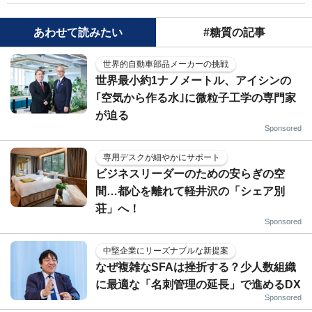
あわせて読みたい
#糖質の記事
世界的自動車部品メーカーの挑戦
世界最小約1ナノメートル、アイシンの
｢空気から作る水｣に微粒子工学の専門家
が迫る
Sponsored
専用デスクが細やかにサポート
ビジネスリーダーのための安らぎの空
間…都心を離れて軽井沢の「シェア別
荘」へ！
Sponsored
中堅企業にリーズナブルな新提案
なぜ複雑なSFAは挫折する？少人数組織
に最適な「名刺管理の延長」で進めるDX
Sponsored