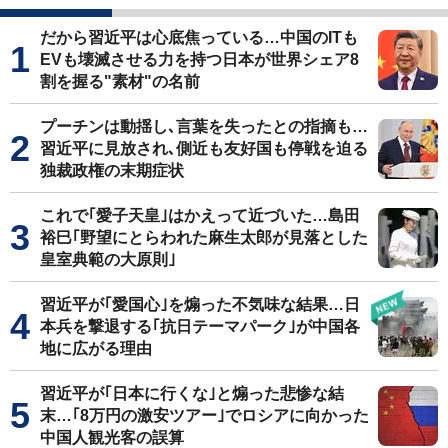
だから習近平は心底焦っている…中国のITも
EVも壊滅させる力を持つ日本が世界シェア8
割を握る"素材"の名前
プーチンは動揺し､言葉を失ったとの指摘も…
習近平に見放され､側近も友好国も停戦を迫る
独裁政権の末期症状
これで｢愛子天皇｣はかえって近づいた…島田
裕巳｢野望にとらわれた麻生太郎が見落とした
皇室典範の大原則｣
習近平が｢愛国心｣を煽った不気味な結果…日
本兵を撃退する｢抗日テーマパーク｣が中国各
地に広がる理由
習近平が｢日本に行くな｣と煽った悲惨な結
末…｢8万円の激安ツアー｣でロシアに向かった
中国人観光客の誤算