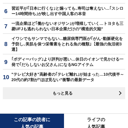
習近平が｢日本に行くな｣と煽っても､寿司は奪えない…｢スシロ
ー14時間待ち｣が映し出す中国人客の本音
一流企業ほど｢働かないオジサン｣が増殖していく…トヨタも三
菱UFJも逃れられない日本企業だけの"構造的欠陥"
イワシでもサンマでもない...糖尿病専門医が｢がん･動脈硬化を
予防し､美肌を保つ栄養素をとれる魚の種類｣【最強の魚活術3
選】
｢ボディーバッグ｣より評判が悪い…休日のイオンで見かける一
発で｢だらしないお父さん｣になるNGアイテム
"テレビ大好き"高齢者の｢テレビ離れ｣が始まった…10代後半～
20代の約7割が"ほぼ見ない"衝撃の最新データ
もっと見る
この記事の読者に
ライフの
人気の記事
人気記事