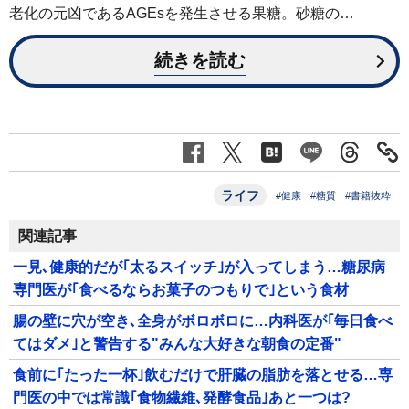
老化の元凶であるAGEsを発生させる果糖。砂糖の…
続きを読む
ライフ
#健康
#糖質
#書籍抜粋
関連記事
一見､健康的だが｢太るスイッチ｣が入ってしまう…糖尿病
専門医が｢食べるならお菓子のつもりで｣という食材
腸の壁に穴が空き､全身がボロボロに…内科医が｢毎日食べ
てはダメ｣と警告する"みんな大好きな朝食の定番"
食前に｢たった一杯｣飲むだけで肝臓の脂肪を落とせる…専
門医の中では常識｢食物繊維､発酵食品｣あと一つは?