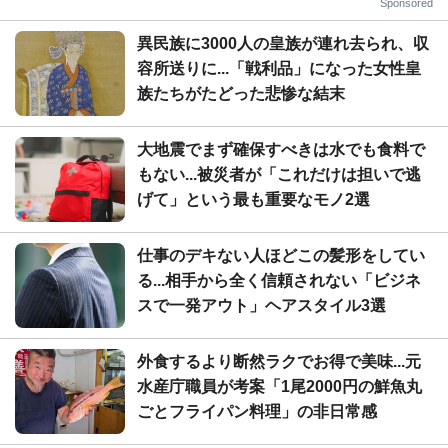
Sponsored
異民族に3000人の皇族が連れ去られ、収
容所送りに...「戦利品」になった女性皇
族たちがたどった悲惨な結末
大地震でまず確保すべきは水でも食料で
もない...被災者が「これだけは担いで逃
げて」という最も重要なモノ2選
仕事のデキない人ほどこの髪形をしてい
る...相手から全く信頼されない「ビジネ
スで一発アウト」ヘアスタイル3選
外食するより断然ラクでお得で美味...元
水産庁職員が考案「1尾2000円の鮮魚丸
ごとフライパン料理」の非日常感