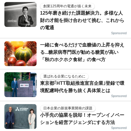
創業125周年の電通が描く未来
125年磨き続けた課題解決力。多様な人
財の才能を掛け合わせて挑む、これから
の電通
Sponsored
一緒に食べるだけで血糖値の上昇を抑え
る...糖尿病専門医が勧める糖質が高い
「秋のホクホク食材」の食べ方
選ばれる企業になるために
東京都｢HTT取組推進宣言企業｣登録で環
境配慮時代を勝ち抜く具体策とは
Sponsored
日本企業の新規事業開発の課題
小手先の協業を脱却！オープンイノベー
ションを経営アジェンダにする方法
Sponsored