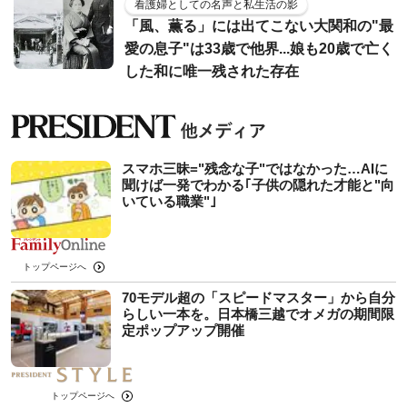
看護婦としての名声と私生活の影
「風、薫る」には出てこない大関和の"最
愛の息子"は33歳で他界...娘も20歳で亡く
した和に唯一残された存在
スマホ三昧="残念な子"ではなかった…AIに
聞けば一発でわかる｢子供の隠れた才能と"向
いている職業"｣
トップページへ
70モデル超の「スピードマスター」から自分
らしい一本を。日本橋三越でオメガの期間限
定ポップアップ開催
トップページへ