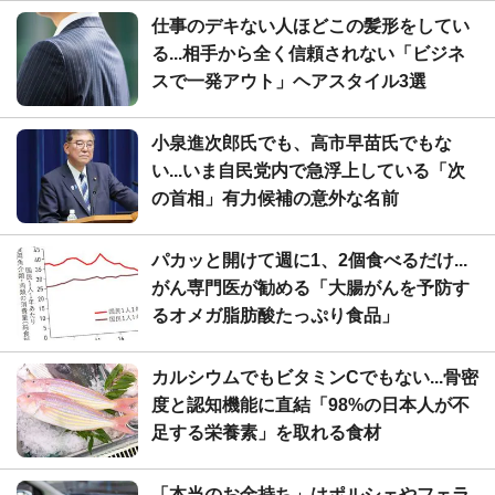
仕事のデキない人ほどこの髪形をしてい
る...相手から全く信頼されない「ビジネ
スで一発アウト」ヘアスタイル3選
小泉進次郎氏でも、高市早苗氏でもな
い...いま自民党内で急浮上している「次
の首相」有力候補の意外な名前
パカッと開けて週に1、2個食べるだけ...
がん専門医が勧める「大腸がんを予防す
るオメガ脂肪酸たっぷり食品」
カルシウムでもビタミンCでもない...骨密
度と認知機能に直結「98%の日本人が不
足する栄養素」を取れる食材
「本当のお金持ち」はポルシェやフェラ