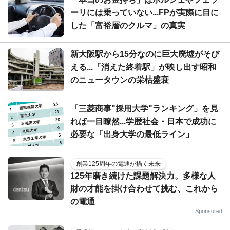
ーリには乗っていない...FPが実際に目に
した「富裕層のクルマ」の真実
新大阪駅から15分なのに巨大廃墟がそび
える...「消えた終着駅」が映し出す昭和
のニュータウンの栄枯盛衰
「三菱商事"採用大学"ランキング」を見
れば一目瞭然...学歴社会・日本で成功に
必要な「出身大学の最低ライン」
創業125周年の電通が描く未来
125年磨き続けた課題解決力。多様な人
財の才能を掛け合わせて挑む、これから
の電通
Sponsored