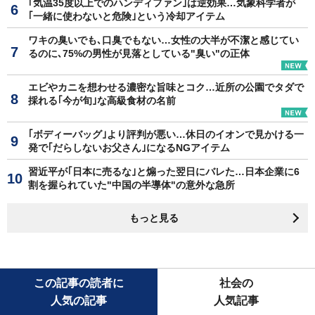
｢気温35度以上でのハンディファン｣は逆効果…気象科学者が
｢一緒に使わないと危険｣という冷却アイテム
ワキの臭いでも､口臭でもない…女性の大半が不潔と感じてい
るのに､75%の男性が見落としている"臭い"の正体
エビやカニを想わせる濃密な旨味とコク…近所の公園でタダで
採れる｢今が旬｣な高級食材の名前
｢ボディーバッグ｣より評判が悪い…休日のイオンで見かける一
発で｢だらしないお父さん｣になるNGアイテム
習近平が｢日本に売るな｣と煽った翌日にバレた…日本企業に6
割を握られていた"中国の半導体"の意外な急所
もっと見る
この記事の読者に
社会の
人気の記事
人気記事