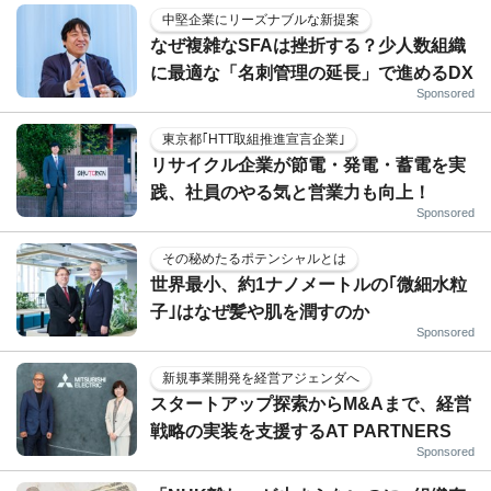
中堅企業にリーズナブルな新提案
なぜ複雑なSFAは挫折する？少人数組織
に最適な「名刺管理の延長」で進めるDX
Sponsored
東京都｢HTT取組推進宣言企業｣
リサイクル企業が節電・発電・蓄電を実
践、社員のやる気と営業力も向上！
Sponsored
その秘めたるポテンシャルとは
世界最小、約1ナノメートルの｢微細水粒
子｣はなぜ髪や肌を潤すのか
Sponsored
新規事業開発を経営アジェンダへ
スタートアップ探索からM&Aまで、経営
戦略の実装を支援するAT PARTNERS
Sponsored