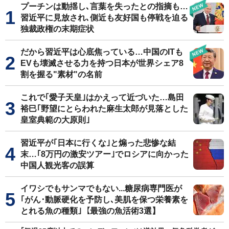
プーチンは動揺し､言葉を失ったとの指摘も…
習近平に見放され､側近も友好国も停戦を迫る
独裁政権の末期症状
だから習近平は心底焦っている…中国のITも
EVも壊滅させる力を持つ日本が世界シェア8
割を握る"素材"の名前
これで｢愛子天皇｣はかえって近づいた…島田
裕巳｢野望にとらわれた麻生太郎が見落とした
皇室典範の大原則｣
習近平が｢日本に行くな｣と煽った悲惨な結
末…｢8万円の激安ツアー｣でロシアに向かった
中国人観光客の誤算
イワシでもサンマでもない...糖尿病専門医が
｢がん･動脈硬化を予防し､美肌を保つ栄養素を
とれる魚の種類｣【最強の魚活術3選】