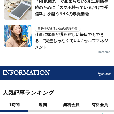
「NHK離れ」が止まらないのに...組織存
続のために「スマホ持っているだけで受
信料」を狙うNHKの厚顔無恥
自分を整えるための健康習慣
仕事に家事と慌ただしい毎日でもでき
る、“完璧じゃなくていい”セルフマネジ
メント
Sponsored
INFORMATION
Sponsored
人気記事ランキング
1時間
週間
無料会員
有料会員