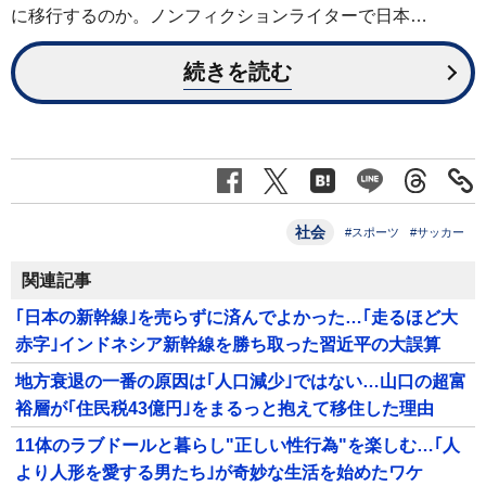
に移行するのか。ノンフィクションライターで日本…
続きを読む
社会
#スポーツ
#サッカー
関連記事
｢日本の新幹線｣を売らずに済んでよかった…｢走るほど大
赤字｣インドネシア新幹線を勝ち取った習近平の大誤算
地方衰退の一番の原因は｢人口減少｣ではない…山口の超富
裕層が｢住民税43億円｣をまるっと抱えて移住した理由
11体のラブドールと暮らし"正しい性行為"を楽しむ…｢人
より人形を愛する男たち｣が奇妙な生活を始めたワケ