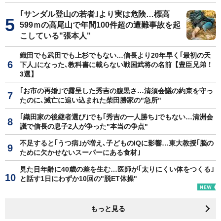
｢サンダル登山の若者｣より実は危険…標高
599ｍの高尾山で年間100件超の遭難事故を起
こしている"張本人"
織田でも武田でも上杉でもない…信長より20年早く｢最初の天
下人｣になった､教科書に載らない戦国武将の名前【豊臣兄弟！
3選】
｢お市の再婚｣で露呈した秀吉の腹黒さ…清須会議の約束を守っ
たのに､滅亡に追い込まれた柴田勝家の"急所"
｢織田家の後継者選び｣でも｢秀吉の一人勝ち｣でもない…清洲会
議で信長の息子2人が争った"本当の争点"
不足すると｢うつ病｣が増え､子どものIQに影響…東大教授｢脳の
ために欠かせないスーパーにある食材｣
見た目年齢に40歳の差を生む…医師が｢太りにくい体をつくる｣
と話す1日にわずか10回の"脱ET体操"
もっと見る