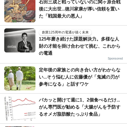
石田三成と戦っていないのに関ヶ原合戦
後に大出世...徳川家康が厚い信頼を置い
た「戦国最大の悪人」
創業125周年の電通が描く未来
125年磨き続けた課題解決力。多様な人
財の才能を掛け合わせて挑む、これから
の電通
Sponsored
定年後の家族との向き合い方がわからな
い...そう悩む人に佐藤優が「鬼滅の刃が
参考になる」と話すワケ
パカッと開けて週に1、2個食べるだけ...
がん専門医が勧める「大腸がんを予防す
るオメガ脂肪酸たっぷり食品」