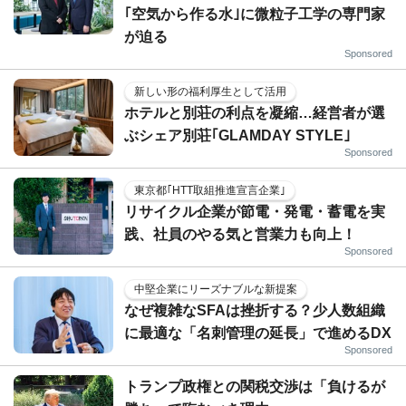
｢空気から作る水｣に微粒子工学の専門家
が迫る
Sponsored
新しい形の福利厚生として活用
ホテルと別荘の利点を凝縮…経営者が選
ぶシェア別荘｢GLAMDAY STYLE｣
Sponsored
東京都｢HTT取組推進宣言企業｣
リサイクル企業が節電・発電・蓄電を実
践、社員のやる気と営業力も向上！
Sponsored
中堅企業にリーズナブルな新提案
なぜ複雑なSFAは挫折する？少人数組織
に最適な「名刺管理の延長」で進めるDX
Sponsored
トランプ政権との関税交渉は「負けるが