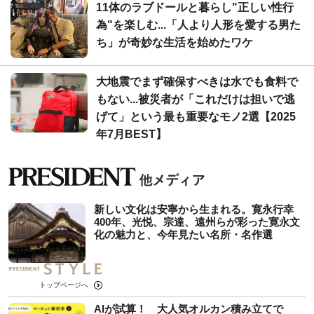
11体のラブドールと暮らし"正しい性行
為"を楽しむ...「人より人形を愛する男た
ち」が奇妙な生活を始めたワケ
大地震でまず確保すべきは水でも食料で
もない...被災者が「これだけは担いで逃
げて」という最も重要なモノ2選【2025
年7月BEST】
新しい文化は安寧から生まれる。寛永行幸
400年、光悦、宗達、遠州らが彩った寛永文
化の魅力と、今年見たい名所・名作選
トップページへ
AIが試算！ 大人気オルカン積み立てで