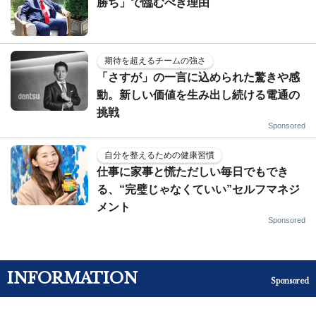
勝ち」で臨むべき理由
期待を超えるチームの強さ
「さすが」の一言に込められた驚きや感
動。新しい価値を生み出し続ける電通の
挑戦
Sponsored
自分を整えるための健康習慣
仕事に家事と慌ただしい毎日でもでき
る、“完璧じゃなくていい”セルフマネジ
メント
Sponsored
INFORMATION
Sponsored