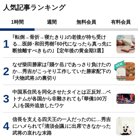
人気記事ランキング
1時間
週間
無料会員
有料会員
｢転倒→骨折→寝たきり｣の老後が待ち受け
る…医師･和田秀樹｢60代になったら真っ先に
断捨離すべきもの｣【定年後の黄金期3選】
なぜ柴田勝家は｢賤ケ岳｣であっさり負けたの
か…秀吉がこっそり工作していた勝家配下の
｢大物武将｣の裏切り
中国系住民を同化させたタイとは正反対…ベ
トナムが各国から非難されても｢華僑100万
人｣を国外追放したワケ
信長を支える四天王の一人だったのに…秀吉
にハメられて｢清須会議｣に出席できなかった
武将の哀れな末路