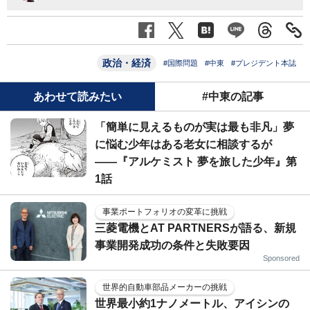
政治・経済
#国際問題
#中東
#プレジデント本誌
あわせて読みたい
#中東の記事
「簡単に見えるものが実は最も非凡」夢
に悩む少年はある老女に相談するが
――『アルケミスト 夢を旅した少年』第
1話
事業ポートフォリオの変革に挑戦
三菱電機とAT PARTNERSが語る、新規
事業開発成功の条件と失敗要因
Sponsored
世界的自動車部品メーカーの挑戦
世界最小約1ナノメートル、アイシンの