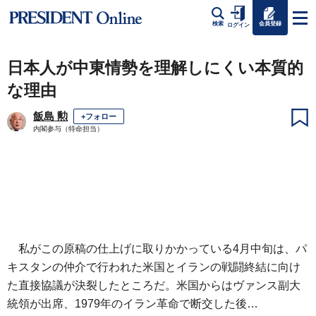
会員登録
検索
ログイン
日本人が中東情勢を理解しにくい本質的
な理由
飯島 勲
+フォロー
内閣参与（特命担当）
私がこの原稿の仕上げに取りかかっている4月中旬は、パ
キスタンの仲介で行われた米国とイランの戦闘終結に向け
た直接協議が決裂したところだ。米国からはヴァンス副大
統領が出席、1979年のイラン革命で断交した後…