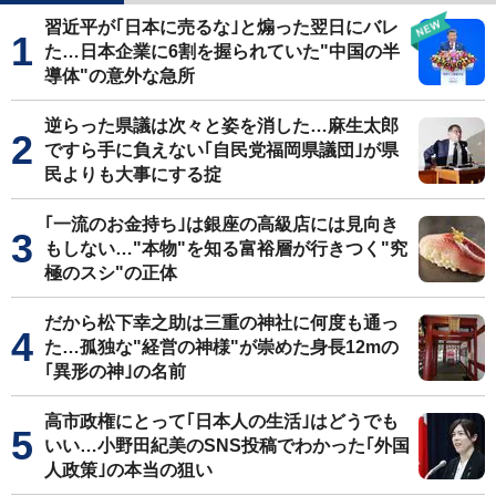
習近平が｢日本に売るな｣と煽った翌日にバレ
た…日本企業に6割を握られていた"中国の半
導体"の意外な急所
逆らった県議は次々と姿を消した…麻生太郎
ですら手に負えない｢自民党福岡県議団｣が県
民よりも大事にする掟
｢一流のお金持ち｣は銀座の高級店には見向き
もしない…"本物"を知る富裕層が行きつく"究
極のスシ"の正体
だから松下幸之助は三重の神社に何度も通っ
た…孤独な"経営の神様"が崇めた身長12mの
｢異形の神｣の名前
高市政権にとって｢日本人の生活｣はどうでも
いい…小野田紀美のSNS投稿でわかった｢外国
人政策｣の本当の狙い