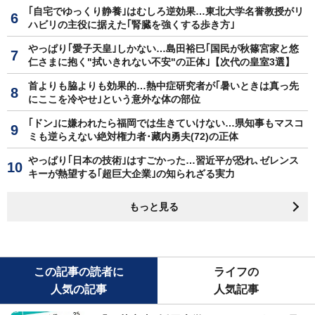
｢自宅でゆっくり静養｣はむしろ逆効果…東北大学名誉教授がリ
ハビリの主役に据えた｢腎臓を強くする歩き方｣
やっぱり｢愛子天皇｣しかない…島田裕巳｢国民が秋篠宮家と悠
仁さまに抱く"拭いきれない不安"の正体｣【次代の皇室3選】
首よりも脇よりも効果的…熱中症研究者が｢暑いときは真っ先
にここを冷やせ｣という意外な体の部位
｢ドン｣に嫌われたら福岡では生きていけない…県知事もマスコ
ミも逆らえない絶対権力者･藏内勇夫(72)の正体
やっぱり｢日本の技術｣はすごかった…習近平が恐れ､ゼレンス
キーが熱望する｢超巨大企業｣の知られざる実力
もっと見る
この記事の読者に
ライフの
人気の記事
人気記事