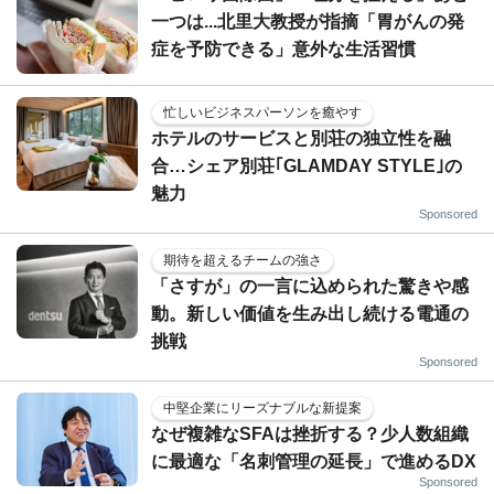
一つは...北里大教授が指摘「胃がんの発
症を予防できる」意外な生活習慣
忙しいビジネスパーソンを癒やす
ホテルのサービスと別荘の独立性を融
合…シェア別荘｢GLAMDAY STYLE｣の
魅力
Sponsored
期待を超えるチームの強さ
「さすが」の一言に込められた驚きや感
動。新しい価値を生み出し続ける電通の
挑戦
Sponsored
中堅企業にリーズナブルな新提案
なぜ複雑なSFAは挫折する？少人数組織
に最適な「名刺管理の延長」で進めるDX
Sponsored