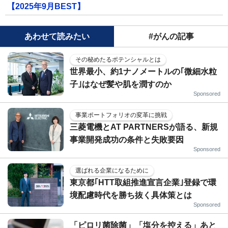
【2025年9月BEST】
あわせて読みたい
#がんの記事
その秘めたるポテンシャルとは
世界最小、約1ナノメートルの｢微細水粒
子｣はなぜ髪や肌を潤すのか
Sponsored
事業ポートフォリオの変革に挑戦
三菱電機とAT PARTNERSが語る、新規
事業開発成功の条件と失敗要因
Sponsored
選ばれる企業になるために
東京都｢HTT取組推進宣言企業｣登録で環
境配慮時代を勝ち抜く具体策とは
Sponsored
「ピロリ菌除菌」「塩分を控える」あと