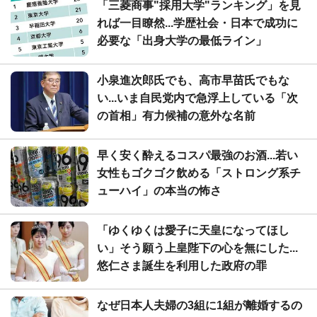
「三菱商事"採用大学"ランキング」を見
れば一目瞭然...学歴社会・日本で成功に
必要な「出身大学の最低ライン」
小泉進次郎氏でも、高市早苗氏でもな
い...いま自民党内で急浮上している「次
の首相」有力候補の意外な名前
早く安く酔えるコスパ最強のお酒...若い
女性もゴクゴク飲める「ストロング系チ
ューハイ」の本当の怖さ
「ゆくゆくは愛子に天皇になってほし
い」そう願う上皇陛下の心を無にした...
悠仁さま誕生を利用した政府の罪
なぜ日本人夫婦の3組に1組が離婚するの