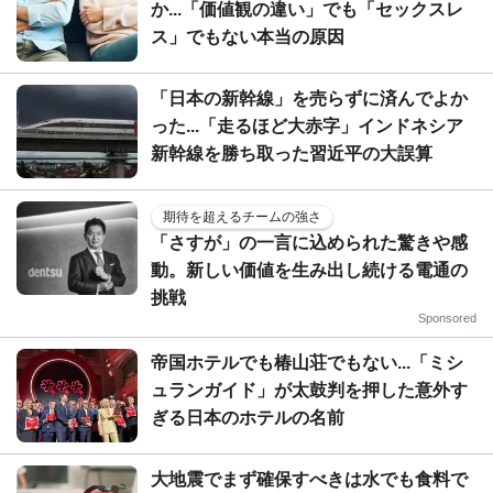
か...「価値観の違い」でも「セックスレ
ス」でもない本当の原因
「日本の新幹線」を売らずに済んでよか
った...「走るほど大赤字」インドネシア
新幹線を勝ち取った習近平の大誤算
期待を超えるチームの強さ
「さすが」の一言に込められた驚きや感
動。新しい価値を生み出し続ける電通の
挑戦
Sponsored
帝国ホテルでも椿山荘でもない...「ミシ
ュランガイド」が太鼓判を押した意外す
ぎる日本のホテルの名前
大地震でまず確保すべきは水でも食料で