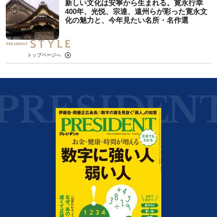
新しい文化は安寧から生まれる。寛永行幸
400年、光悦、宗達、遠州らが彩った寛永文
化の魅力と、今年見たい名所・名作選
トップページへ