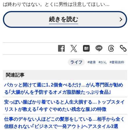
ば終わりではない。とくに男性は注意してほしい…
続きを読む
ライフ
#健康
#がん
#書籍抜粋
関連記事
パカッと開けて週に1､2個食べるだけ…がん専門医が勧め
る｢大腸がんを予防するオメガ脂肪酸たっぷり食品｣
安っぽい服ばかり着ていると人生大損する…トップスタイ
リストが教える｢今すぐやめたい残念な服｣の特徴
仕事のデキない人ほどこの髪形をしている…相手から全く
信頼されない｢ビジネスで一発アウト｣ヘアスタイル3選