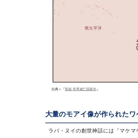
出典＝『
新版 世界滅亡国家史
』
大量のモアイ像が作られたワ
ラパ・ヌイの創世神話には「マケマ