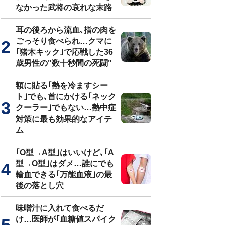
なかった武将の哀れな末路
耳の後ろから流血､指の肉を
ごっそり食べられ…クマに
｢猪木キック｣で応戦した36
歳男性の"数十秒間の死闘"
額に貼る｢熱を冷ますシー
ト｣でも､首にかける｢ネック
クーラー｣でもない…熱中症
対策に最も効果的なアイテ
ム
｢O型→A型｣はいいけど､｢A
型→O型｣はダメ…誰にでも
輸血できる｢万能血液｣の最
後の落とし穴
味噌汁に入れて食べるだ
け…医師が｢血糖値スパイク