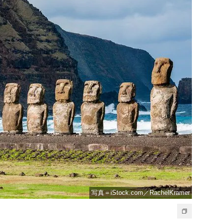
写真＝iStock.com／RachelKramer