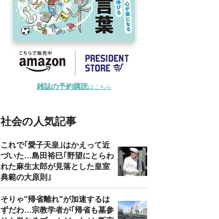
雑誌の予約購読
はこちら
社会の人気記事
これで｢愛子天皇｣はかえって近
づいた…島田裕巳｢野望にとらわ
れた麻生太郎が見落とした皇室
典範の大原則｣
そりゃ"帰省離れ"が加速するは
ずだわ…宗教学者が｢帰省も墓参