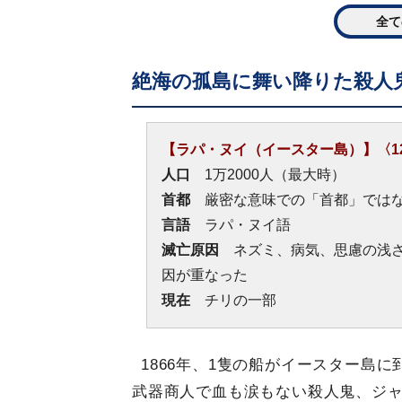
全て
絶海の孤島に舞い降りた殺人
【ラパ・ヌイ（イースター島）】〈120
人口
1万2000人（最大時）
首都
厳密な意味での「首都」ではな
言語
ラパ・ヌイ語
滅亡原因
ネズミ、病気、思慮の浅さ
因が重なった
現在
チリの一部
1866年、1隻の船がイースター島
武器商人で血も涙もない殺人鬼、ジ