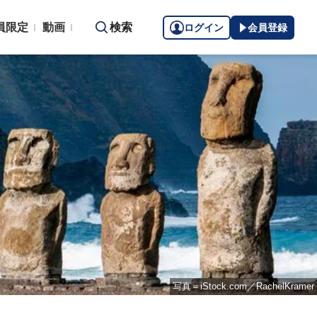
員限定
動画
検索
ログイン
会員登録
写真＝iStock.com／RachelKramer