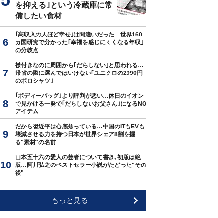
を抑える｣という冷蔵庫に常
備したい食材
｢高収入の人ほど幸せ｣は間違いだった…世界160
カ国研究で分かった｢幸福を感じにくくなる年収｣
の分岐点
襟付きなのに周囲から｢だらしない｣と思われる…
帰省の際に選んではいけない｢ユニクロの2990円
のポロシャツ｣
｢ボディーバッグ｣より評判が悪い…休日のイオン
で見かける一発で｢だらしないお父さん｣になるNG
アイテム
だから習近平は心底焦っている…中国のITもEVも
壊滅させる力を持つ日本が世界シェア8割を握
る"素材"の名前
山本五十六の愛人の芸者について書き､初版は絶
版…阿川弘之のベストセラー小説がたどった"その
後"
もっと見る