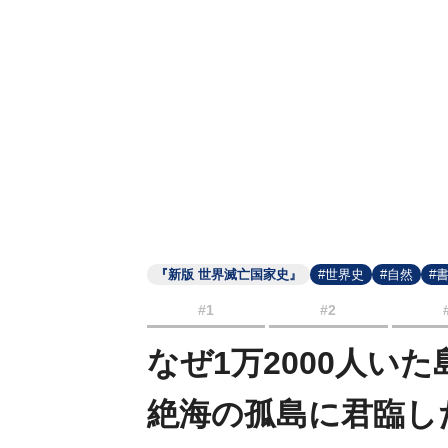
『新版 世界滅亡国家史』
#世界史
#自然
#
#1
#2
なぜ1万2000人い
絶海の孤島に君臨し