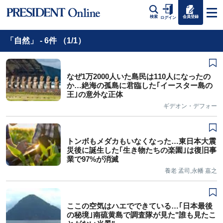
会員登録
検索
ログイン
「自然」 - 6件 （1/1）
なぜ1万2000人いた島民は110人になったの
か…絶海の孤島に君臨した｢イースター島の
王｣の意外な正体
ギデオン・デフォー
トンボもメダカもいなくなった…東日本大震
災後に誕生した｢生き物たちの楽園｣は復旧事
業で97%が消滅
養老 孟司,永幡 嘉之
ここの空気はハエでできている…｢日本最後
の秘境｣南硫黄島で調査隊が見た"誰も見たこ