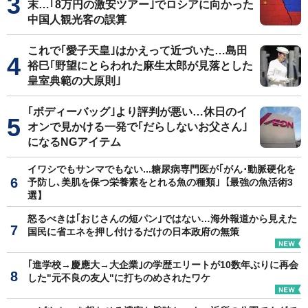
末…｢8万円の激安ツアー｣でロシアに向かった
中国人観光客の誤算
これで｢愛子天皇｣はかえって近づいた…島田
裕巳｢野望にとらわれた麻生太郎が見落とした
皇室典範の大原則｣
｢ボディーバッグ｣より評判が悪い…休日のイ
オンで見かける一発で｢だらしないお父さん｣
になるNGアイテム
イワシでもサンマでもない...糖尿病専門医が｢がん･動脈硬化を
予防し､美肌を保つ栄養素をとれる魚の種類｣【最強の魚活術3
選】
怒るべきは｢おじさんの短パン｣ではない…海外報道から見えた
国民に省エネを押し付けるだけの日本政府の無策
｢進学校→慶應大→大企業｣の学歴エリートが10数年ぶりに再会
した"元不良の友人"に打ちのめされたワケ