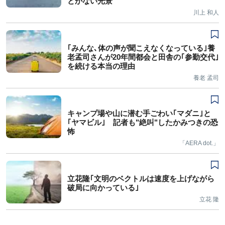
とがない光景"
川上 和人
｢みんな､体の声が聞こえなくなっている｣養
老孟司さんが20年間都会と田舎の｢参勤交代｣
を続ける本当の理由
養老 孟司
キャンプ場や山に潜む手ごわい｢マダニ｣と
｢ヤマビル｣ 記者も"絶叫"したかみつきの恐
怖
「AERA dot.」
立花隆｢文明のベクトルは速度を上げながら
破局に向かっている｣
立花 隆