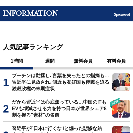
INFORMATION
Sponsored
人気記事ランキング
1時間
週間
無料会員
有料会員
プーチンは動揺し､言葉を失ったとの指摘も…
習近平に見放され､側近も友好国も停戦を迫る
独裁政権の末期症状
だから習近平は心底焦っている…中国のITも
EVも壊滅させる力を持つ日本が世界シェア8
割を握る"素材"の名前
習近平が｢日本に行くな｣と煽った悲惨な結