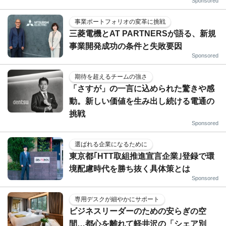
Sponsored
事業ポートフォリオの変革に挑戦
三菱電機とAT PARTNERSが語る、新規
事業開発成功の条件と失敗要因
Sponsored
期待を超えるチームの強さ
「さすが」の一言に込められた驚きや感
動。新しい価値を生み出し続ける電通の
挑戦
Sponsored
選ばれる企業になるために
東京都｢HTT取組推進宣言企業｣登録で環
境配慮時代を勝ち抜く具体策とは
Sponsored
専用デスクが細やかにサポート
ビジネスリーダーのための安らぎの空
間…都心を離れて軽井沢の「シェア別