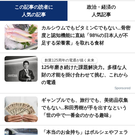
この記事の読者に
政治・経済の
人気の記事
人気記事
カルシウムでもビタミンCでもない...骨密
度と認知機能に直結「98%の日本人が不
足する栄養素」を取れる食材
創業125周年の電通が描く未来
125年磨き続けた課題解決力。多様な人
財の才能を掛け合わせて挑む、これから
の電通
Sponsored
ギャンブルでも、旅行でも、美術品収集
でもない...和田秀樹が手を出すなという
「世の中で一番金のかかる趣味」
「本当のお金持ち」はポルシェやフェラ