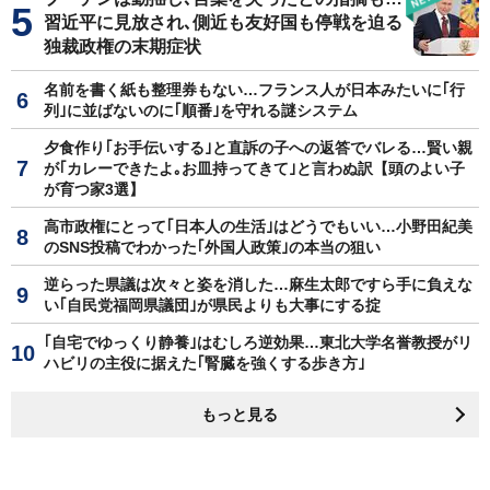
習近平に見放され､側近も友好国も停戦を迫る
独裁政権の末期症状
名前を書く紙も整理券もない…フランス人が日本みたいに｢行
列｣に並ばないのに｢順番｣を守れる謎システム
夕食作り｢お手伝いする｣と直訴の子への返答でバレる…賢い親
が｢カレーできたよ｡お皿持ってきて｣と言わぬ訳【頭のよい子
が育つ家3選】
高市政権にとって｢日本人の生活｣はどうでもいい…小野田紀美
のSNS投稿でわかった｢外国人政策｣の本当の狙い
逆らった県議は次々と姿を消した…麻生太郎ですら手に負えな
い｢自民党福岡県議団｣が県民よりも大事にする掟
｢自宅でゆっくり静養｣はむしろ逆効果…東北大学名誉教授がリ
ハビリの主役に据えた｢腎臓を強くする歩き方｣
もっと見る