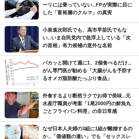
ーリには乗っていない...FPが実際に目に
した「富裕層のクルマ」の真実
小泉進次郎氏でも、高市早苗氏でもな
い...いま自民党内で急浮上している「次
の首相」有力候補の意外な名前
パカッと開けて週に1、2個食べるだけ...
がん専門医が勧める「大腸がんを予防す
るオメガ脂肪酸たっぷり食品」
外食するより断然ラクでお得で美味...元
水産庁職員が考案「1尾2000円の鮮魚丸
ごとフライパン料理」の非日常感
なぜ日本人夫婦の3組に1組が離婚するの
か...「価値観の違い」でも「セックスレ