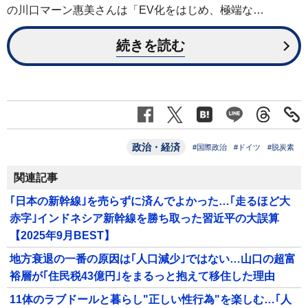
の川口マーン惠美さんは「EV化をはじめ、極端な…
続きを読む
政治・経済
#国際政治
#ドイツ
#脱炭素
関連記事
｢日本の新幹線｣を売らずに済んでよかった…｢走るほど大
赤字｣インドネシア新幹線を勝ち取った習近平の大誤算
【2025年9月BEST】
地方衰退の一番の原因は｢人口減少｣ではない…山口の超富
裕層が｢住民税43億円｣をまるっと抱えて移住した理由
11体のラブドールと暮らし"正しい性行為"を楽しむ…｢人