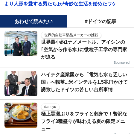
より人形を愛する男たち｣が奇妙な生活を始めたワケ
あわせて読みたい
#ドイツの記事
世界的自動車部品メーカーの挑戦
世界最小約1ナノメートル、アイシンの
｢空気から作る水｣に微粒子工学の専門家
が迫る
Sponsored
ハイテク産業国から「電気も水も乏しい
国」へ転落...米インテルを1.5兆円かけて
誘致したドイツの苦しい台所事情
dancyu
極上黒瀬ぶりをフライと刺身で！贅沢な
フライ3種盛りが味わえる夏の限定メニ
ュー