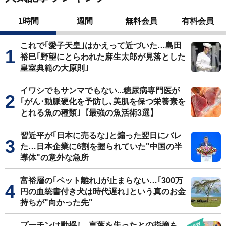
1時間
週間
無料会員
有料会員
これで｢愛子天皇｣はかえって近づいた…島田
裕巳｢野望にとらわれた麻生太郎が見落とした
皇室典範の大原則｣
イワシでもサンマでもない...糖尿病専門医が
｢がん･動脈硬化を予防し､美肌を保つ栄養素を
とれる魚の種類｣【最強の魚活術3選】
習近平が｢日本に売るな｣と煽った翌日にバレ
た…日本企業に6割を握られていた"中国の半
導体"の意外な急所
富裕層の｢ペット離れ｣が止まらない…｢300万
円の血統書付き犬は時代遅れ｣という真のお金
持ちが"向かった先"
プーチンは動揺し､言葉を失ったとの指摘も…