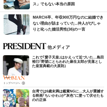
ス」でもない本当の原因
MARCH卒、年収900万円なのに結婚でき
ない理由が詰まっていた...仲人がぴしゃ
りと叱った婚活男性(36)の一言
これで｢愛子天皇｣はかえって近づいた…島田
裕巳｢野望にとらわれた麻生太郎が見落とし
た皇室典範の大原則｣
トップページへ
台湾では6歳未満は鑑賞NGに…大人が震撼す
る映画｢ちいかわ｣が"灰色"に塗って伏せたも
のの正体