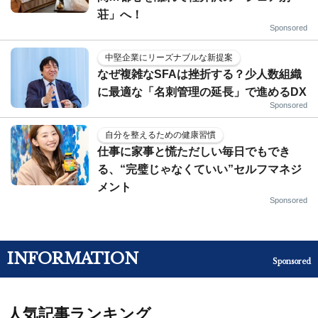
荘」へ！
Sponsored
中堅企業にリーズナブルな新提案
なぜ複雑なSFAは挫折する？少人数組織
に最適な「名刺管理の延長」で進めるDX
Sponsored
自分を整えるための健康習慣
仕事に家事と慌ただしい毎日でもでき
る、“完璧じゃなくていい”セルフマネジ
メント
Sponsored
INFORMATION
Sponsored
人気記事ランキング