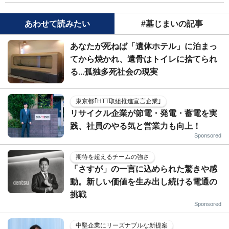
あわせて読みたい
#墓じまいの記事
あなたが死ねば「遺体ホテル」に泊まっ
てから焼かれ、遺骨はトイレに捨てられ
る...孤独多死社会の現実
東京都｢HTT取組推進宣言企業｣
リサイクル企業が節電・発電・蓄電を実
践、社員のやる気と営業力も向上！
Sponsored
期待を超えるチームの強さ
「さすが」の一言に込められた驚きや感
動。新しい価値を生み出し続ける電通の
挑戦
Sponsored
中堅企業にリーズナブルな新提案