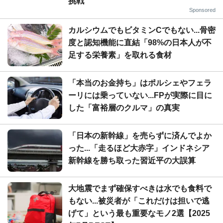
挑戦
Sponsored
カルシウムでもビタミンCでもない...骨密
度と認知機能に直結「98%の日本人が不
足する栄養素」を取れる食材
「本当のお金持ち」はポルシェやフェラ
ーリには乗っていない...FPが実際に目に
した「富裕層のクルマ」の真実
「日本の新幹線」を売らずに済んでよか
った...「走るほど大赤字」インドネシア
新幹線を勝ち取った習近平の大誤算
大地震でまず確保すべきは水でも食料で
もない...被災者が「これだけは担いで逃
げて」という最も重要なモノ2選【2025