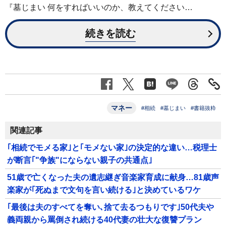
『墓じまい 何をすればいいのか、教えてください…
続きを読む
マネー
#相続
#墓じまい
#書籍抜粋
関連記事
｢相続でモメる家｣と｢モメない家｣の決定的な違い…税理士
が断言｢"争族"にならない親子の共通点｣
51歳で亡くなった夫の遺志継ぎ音楽家育成に献身…81歳声
楽家が｢死ぬまで文句を言い続ける｣と決めているワケ
｢最後は夫のすべてを奪い､捨て去るつもりです｣50代夫や
義両親から罵倒され続ける40代妻の壮大な復讐プラン