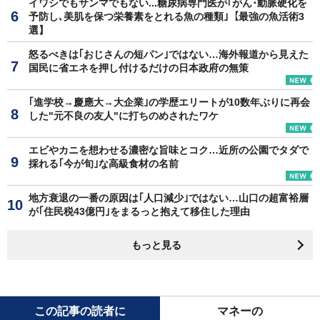
イワシでもサンマでもない...糖尿病専門医が｢がん･動脈硬化を
予防し､美肌を保つ栄養素をとれる魚の種類｣【最強の魚活術3
選】
怒るべきは｢おじさんの短パン｣ではない…海外報道から見えた
国民に省エネを押し付けるだけの日本政府の無策
｢進学校→慶應大→大企業｣の学歴エリートが10数年ぶりに再会
した"元不良の友人"に打ちのめされたワケ
エビやカニを想わせる濃密な旨味とコク…近所の公園でタダで
採れる｢今が旬｣な高級食材の名前
地方衰退の一番の原因は｢人口減少｣ではない…山口の超富裕層
が｢住民税43億円｣をまるっと抱えて移住した理由
もっと見る
この記事の読者に
マネーの