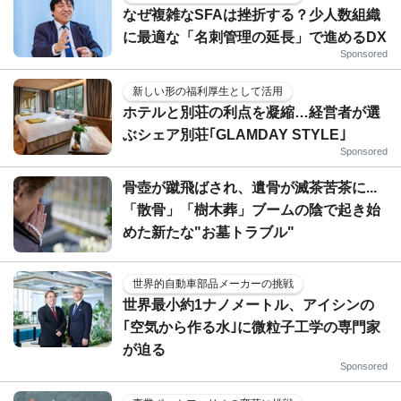
なぜ複雑なSFAは挫折する？少人数組織
に最適な「名刺管理の延長」で進めるDX
Sponsored
新しい形の福利厚生として活用
ホテルと別荘の利点を凝縮…経営者が選
ぶシェア別荘｢GLAMDAY STYLE｣
Sponsored
骨壺が蹴飛ばされ、遺骨が滅茶苦茶に...
「散骨」「樹木葬」ブームの陰で起き始
めた新たな"お墓トラブル"
世界的自動車部品メーカーの挑戦
世界最小約1ナノメートル、アイシンの
｢空気から作る水｣に微粒子工学の専門家
が迫る
Sponsored