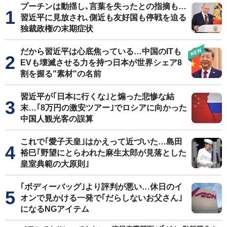
プーチンは動揺し､言葉を失ったとの指摘も…
習近平に見放され､側近も友好国も停戦を迫る
独裁政権の末期症状
だから習近平は心底焦っている…中国のITも
EVも壊滅させる力を持つ日本が世界シェア8
割を握る"素材"の名前
習近平が｢日本に行くな｣と煽った悲惨な結
末…｢8万円の激安ツアー｣でロシアに向かった
中国人観光客の誤算
これで｢愛子天皇｣はかえって近づいた…島田
裕巳｢野望にとらわれた麻生太郎が見落とした
皇室典範の大原則｣
｢ボディーバッグ｣より評判が悪い…休日のイ
オンで見かける一発で｢だらしないお父さん｣
になるNGアイテム