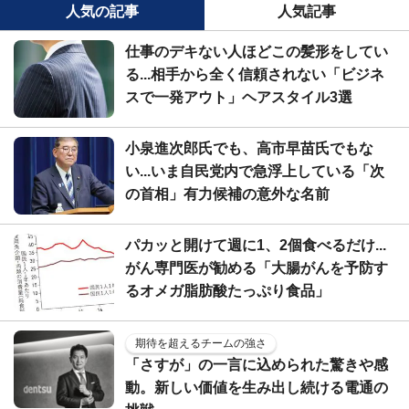
人気の記事
人気記事
仕事のデキない人ほどこの髪形をしてい
る...相手から全く信頼されない「ビジネ
スで一発アウト」ヘアスタイル3選
小泉進次郎氏でも、高市早苗氏でもな
い...いま自民党内で急浮上している「次
の首相」有力候補の意外な名前
パカッと開けて週に1、2個食べるだけ...
がん専門医が勧める「大腸がんを予防す
るオメガ脂肪酸たっぷり食品」
期待を超えるチームの強さ
「さすが」の一言に込められた驚きや感
動。新しい価値を生み出し続ける電通の