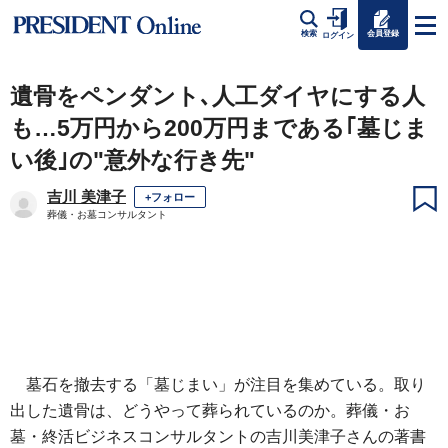
会員登録
検索
ログイン
遺骨をペンダント､人工ダイヤにする人
も…5万円から200万円まである｢墓じま
い後｣の"意外な行き先"
吉川 美津子
+フォロー
葬儀・お墓コンサルタント
墓石を撤去する「墓じまい」が注目を集めている。取り
出した遺骨は、どうやって葬られているのか。葬儀・お
墓・終活ビジネスコンサルタントの吉川美津子さんの著書