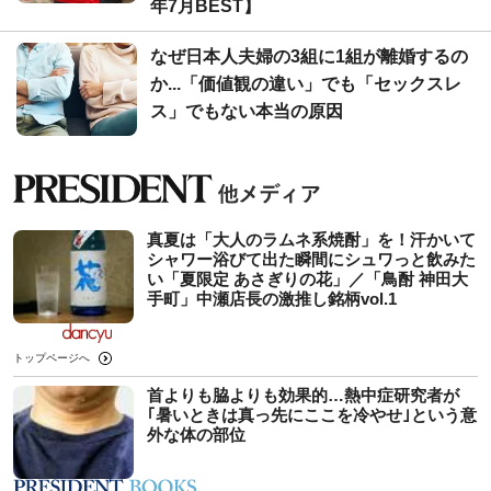
年7月BEST】
なぜ日本人夫婦の3組に1組が離婚するの
か...「価値観の違い」でも「セックスレ
ス」でもない本当の原因
真夏は「大人のラムネ系焼酎」を！汗かいて
シャワー浴びて出た瞬間にシュワっと飲みた
い「夏限定 あさぎりの花」／「鳥酎 神田大
手町」中瀬店長の激推し銘柄vol.1
トップページへ
首よりも脇よりも効果的…熱中症研究者が
｢暑いときは真っ先にここを冷やせ｣という意
外な体の部位