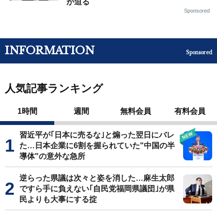
が迫る
Sponsored
INFORMATION
Sponsored
人気記事ランキング
1時間
週間
無料会員
有料会員
習近平が｢日本に売るな｣と煽った翌日にバレ
た…日本企業に6割を握られていた"中国の半
導体"の意外な急所
逆らった県議は次々と姿を消した…麻生太郎
ですら手に負えない｢自民党福岡県議団｣が県
民よりも大事にする掟