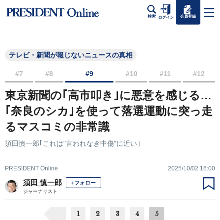
会員登録
検索
ログイン
テレビ・新聞が報じないニュースの真相
#7
#8
#9
#10
#11
#12
東京新聞の｢高市叩き｣に悪意を感じる…
｢奈良のシカ｣を使って落選運動に突っ走
るマスコミの非常識
須田慎一郎｢これは"言われなき中傷"に近い｣
PRESIDENT Online
2025/10/02 16:00
須田 慎一郎
+フォロー
ジャーナリスト
1
2
3
4
5