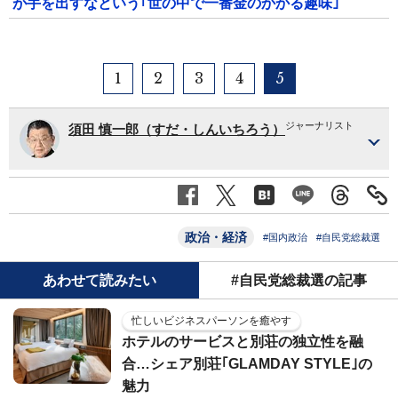
が手を出すなという｢世の中で一番金のかかる趣味｣
1
2
3
4
5
ジャーナリスト
須田 慎一郎（すだ・しんいちろう）
政治・経済
#国内政治
#自民党総裁選
あわせて読みたい
#自民党総裁選の記事
忙しいビジネスパーソンを癒やす
ホテルのサービスと別荘の独立性を融
合…シェア別荘｢GLAMDAY STYLE｣の
魅力