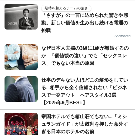
期待を超えるチームの強さ
「さすが」の一言に込められた驚きや感
動。新しい価値を生み出し続ける電通の
挑戦
Sponsored
なぜ日本人夫婦の3組に1組が離婚するの
か...「価値観の違い」でも「セックスレ
ス」でもない本当の原因
仕事のデキない人ほどこの髪形をしてい
る...相手から全く信頼されない「ビジネ
スで一発アウト」ヘアスタイル3選
【2025年9月BEST】
帝国ホテルでも椿山荘でもない...「ミシ
ュランガイド」が太鼓判を押した意外す
ぎる日本のホテルの名前