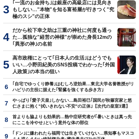
｢一流のお金持ち｣は銀座の高級店には見向き
もしない…"本物"を知る富裕層が行きつく"究
極のスシ"の正体
だから松下幸之助は三重の神社に何度も通っ
た…孤独な"経営の神様"が崇めた身長12mの
｢異形の神｣の名前
高市政権にとって｢日本人の生活｣はどうでも
いい…小野田紀美のSNS投稿でわかった｢外国
人政策｣の本当の狙い
｢自宅でゆっくり静養｣はむしろ逆効果…東北大学名誉教授がリ
ハビリの主役に据えた｢腎臓を強くする歩き方｣
やっぱり｢愛子天皇｣しかない…島田裕巳｢国民が秋篠宮家と悠
仁さまに抱く"拭いきれない不安"の正体｣【次代の皇室3選】
首よりも脇よりも効果的…熱中症研究者が｢暑いときは真っ先
にここを冷やせ｣という意外な体の部位
｢ドン｣に嫌われたら福岡では生きていけない…県知事もマスコ
ミも逆らえない絶対権力者･藏内勇夫(72)の正体