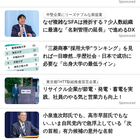
Sponsored
中堅企業にリーズナブルな新提案
なぜ複雑なSFAは挫折する？少人数組織
に最適な「名刺管理の延長」で進めるDX
Sponsored
「三菱商事"採用大学"ランキング」を見
れば一目瞭然...学歴社会・日本で成功に
必要な「出身大学の最低ライン」
東京都｢HTT取組推進宣言企業｣
リサイクル企業が節電・発電・蓄電を実
践、社員のやる気と営業力も向上！
Sponsored
小泉進次郎氏でも、高市早苗氏でもな
い...いま自民党内で急浮上している「次
の首相」有力候補の意外な名前