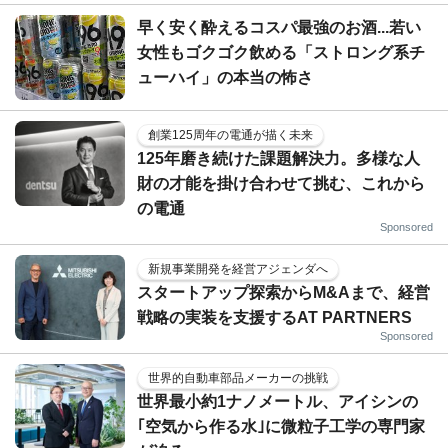
早く安く酔えるコスパ最強のお酒...若い
女性もゴクゴク飲める「ストロング系チ
ューハイ」の本当の怖さ
創業125周年の電通が描く未来
125年磨き続けた課題解決力。多様な人
財の才能を掛け合わせて挑む、これから
の電通
Sponsored
新規事業開発を経営アジェンダへ
スタートアップ探索からM&Aまで、経営
戦略の実装を支援するAT PARTNERS
Sponsored
世界的自動車部品メーカーの挑戦
世界最小約1ナノメートル、アイシンの
｢空気から作る水｣に微粒子工学の専門家