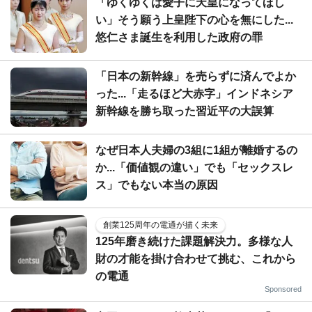
「ゆくゆくは愛子に天皇になってほし
い」そう願う上皇陛下の心を無にした...
悠仁さま誕生を利用した政府の罪
「日本の新幹線」を売らずに済んでよか
った...「走るほど大赤字」インドネシア
新幹線を勝ち取った習近平の大誤算
なぜ日本人夫婦の3組に1組が離婚するの
か...「価値観の違い」でも「セックスレ
ス」でもない本当の原因
創業125周年の電通が描く未来
125年磨き続けた課題解決力。多様な人
財の才能を掛け合わせて挑む、これから
の電通
Sponsored