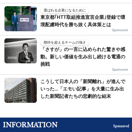
選ばれる企業になるために
東京都｢HTT取組推進宣言企業｣登録で環
境配慮時代を勝ち抜く具体策とは
Sponsored
期待を超えるチームの強さ
「さすが」の一言に込められた驚きや感
動。新しい価値を生み出し続ける電通の
挑戦
Sponsored
こうして日本人の「新聞離れ」が進んで
いった...「エモい記事」を大量に生み出
した新聞記者たちの悲劇的な結末
INFORMATION
Sponsored