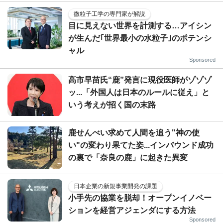
微粒子工学の専門家が解説
目に見えない世界を計測する…アイシン
が生んだ｢世界最小の水粒子｣のポテンシ
ャル
Sponsored
高市早苗氏“鹿”発言に現役医師がゾゾゾ
ッ...「外国人は日本のルールに従え」と
いう考えが招く国の末路
鹿せんべい求めて人間を追う"神の使
い"の変わり果てた姿...インバウンド成功
の裏で「奈良の鹿」に起きた異変
日本企業の新規事業開発の課題
小手先の協業を脱却！オープンイノベー
ションを経営アジェンダにする方法
Sponsored