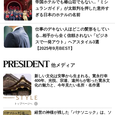
帝国ホテルでも椿山荘でもない...「ミシ
ュランガイド」が太鼓判を押した意外す
ぎる日本のホテルの名前
仕事のデキない人ほどこの髪形をしてい
る...相手から全く信頼されない「ビジネ
スで一発アウト」ヘアスタイル3選
【2025年9月BEST】
新しい文化は安寧から生まれる。寛永行幸
400年、光悦、宗達、遠州らが彩った寛永文
化の魅力と、今年見たい名所・名作選
トップページへ
経営の神様が残した「パナソニック」は、ソ