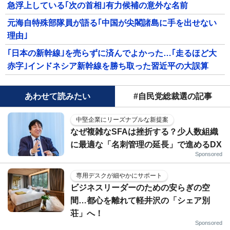
急浮上している｢次の首相｣有力候補の意外な名前
元海自特殊部隊員が語る｢中国が尖閣諸島に手を出せない
理由｣
｢日本の新幹線｣を売らずに済んでよかった…｢走るほど大
赤字｣インドネシア新幹線を勝ち取った習近平の大誤算
あわせて読みたい
#自民党総裁選の記事
中堅企業にリーズナブルな新提案
なぜ複雑なSFAは挫折する？少人数組織
に最適な「名刺管理の延長」で進めるDX
Sponsored
専用デスクが細やかにサポート
ビジネスリーダーのための安らぎの空
間…都心を離れて軽井沢の「シェア別
荘」へ！
Sponsored