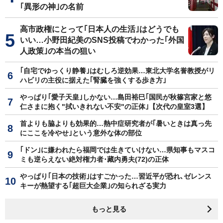
｢異形の神｣の名前
高市政権にとって｢日本人の生活｣はどうでも
いい…小野田紀美のSNS投稿でわかった｢外国
人政策｣の本当の狙い
｢自宅でゆっくり静養｣はむしろ逆効果…東北大学名誉教授がリ
ハビリの主役に据えた｢腎臓を強くする歩き方｣
やっぱり｢愛子天皇｣しかない…島田裕巳｢国民が秋篠宮家と悠
仁さまに抱く"拭いきれない不安"の正体｣【次代の皇室3選】
首よりも脇よりも効果的…熱中症研究者が｢暑いときは真っ先
にここを冷やせ｣という意外な体の部位
｢ドン｣に嫌われたら福岡では生きていけない…県知事もマスコ
ミも逆らえない絶対権力者･藏内勇夫(72)の正体
やっぱり｢日本の技術｣はすごかった…習近平が恐れ､ゼレンス
キーが熱望する｢超巨大企業｣の知られざる実力
もっと見る