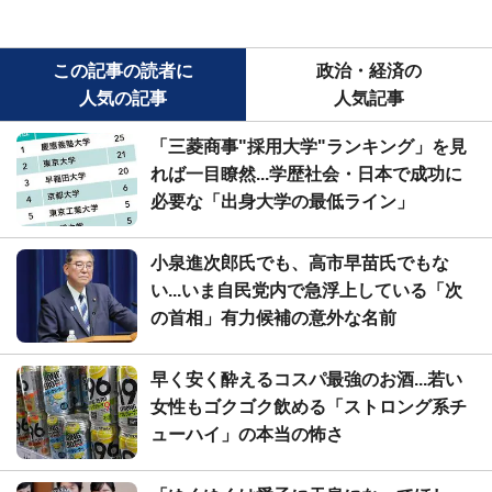
この記事の読者に
政治・経済の
人気の記事
人気記事
「三菱商事"採用大学"ランキング」を見
れば一目瞭然...学歴社会・日本で成功に
必要な「出身大学の最低ライン」
小泉進次郎氏でも、高市早苗氏でもな
い...いま自民党内で急浮上している「次
の首相」有力候補の意外な名前
早く安く酔えるコスパ最強のお酒...若い
女性もゴクゴク飲める「ストロング系チ
ューハイ」の本当の怖さ