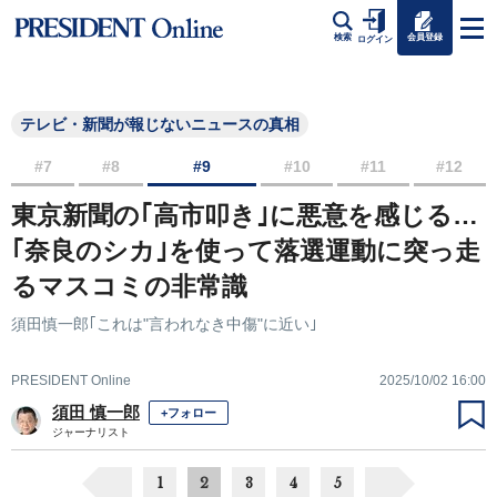
会員登録
検索
ログイン
テレビ・新聞が報じないニュースの真相
#7
#8
#9
#10
#11
#12
東京新聞の｢高市叩き｣に悪意を感じる…
｢奈良のシカ｣を使って落選運動に突っ走
るマスコミの非常識
須田慎一郎｢これは"言われなき中傷"に近い｣
PRESIDENT Online
2025/10/02 16:00
須田 慎一郎
+フォロー
ジャーナリスト
1
2
3
4
5