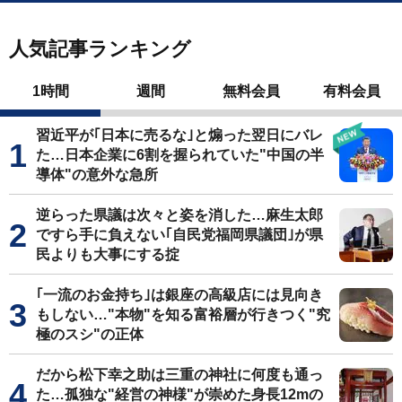
人気記事ランキング
1時間
週間
無料会員
有料会員
習近平が｢日本に売るな｣と煽った翌日にバレ
た…日本企業に6割を握られていた"中国の半
導体"の意外な急所
逆らった県議は次々と姿を消した…麻生太郎
ですら手に負えない｢自民党福岡県議団｣が県
民よりも大事にする掟
｢一流のお金持ち｣は銀座の高級店には見向き
もしない…"本物"を知る富裕層が行きつく"究
極のスシ"の正体
だから松下幸之助は三重の神社に何度も通っ
た…孤独な"経営の神様"が崇めた身長12mの