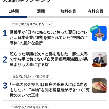
1時間
週間
無料会員
有料会員
中国が輸入を止められないワケ
習近平が｢日本に売るな｣と煽った翌日にバレ
た…日本企業に6割を握られていた"中国の半
導体"の意外な急所
逆らった県議は次々と姿を消した…麻生太郎
ですら手に負えない｢自民党福岡県議団｣が県
民よりも大事にする掟
お金では買えない"鮨の真髄"
｢一流のお金持ち｣は銀座の高級店には見向き
もしない…"本物"を知る富裕層が行きつく"究
極のスシ"の正体
決断する人の道を照らす神