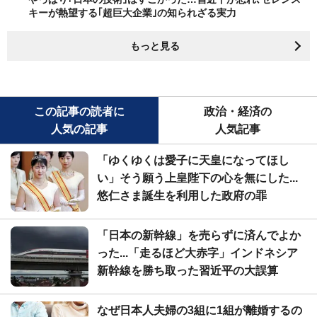
キーが熱望する｢超巨大企業｣の知られざる実力
もっと見る
この記事の読者に
政治・経済の
人気の記事
人気記事
「ゆくゆくは愛子に天皇になってほし
い」そう願う上皇陛下の心を無にした...
悠仁さま誕生を利用した政府の罪
「日本の新幹線」を売らずに済んでよか
った...「走るほど大赤字」インドネシア
新幹線を勝ち取った習近平の大誤算
なぜ日本人夫婦の3組に1組が離婚するの