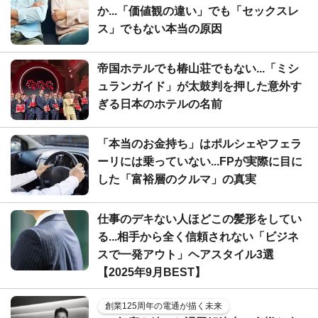
か...「価値観の違い」でも「セックスレ
ス」でもない本当の原因
帝国ホテルでも椿山荘でもない...「ミシ
ュランガイド」が太鼓判を押した意外す
ぎる日本のホテルの名前
「本当のお金持ち」はポルシェやフェラ
ーリには乗っていない...FPが実際に目に
した「富裕層のクルマ」の真実
仕事のデキない人ほどこの髪形をしてい
る...相手から全く信頼されない「ビジネ
スで一発アウト」ヘアスタイル3選
【2025年9月BEST】
創業125周年の電通が描く未来