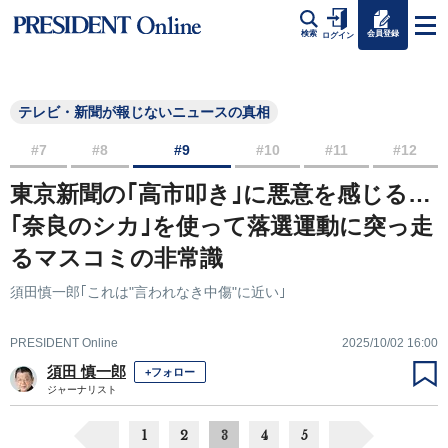
会員登録
検索
ログイン
テレビ・新聞が報じないニュースの真相
#7
#8
#9
#10
#11
#12
東京新聞の｢高市叩き｣に悪意を感じる…
｢奈良のシカ｣を使って落選運動に突っ走
るマスコミの非常識
須田慎一郎｢これは"言われなき中傷"に近い｣
PRESIDENT Online
2025/10/02 16:00
須田 慎一郎
+フォロー
ジャーナリスト
1
2
3
4
5