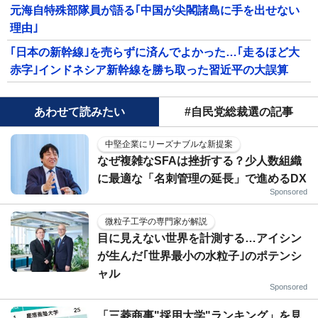
元海自特殊部隊員が語る｢中国が尖閣諸島に手を出せない
理由｣
｢日本の新幹線｣を売らずに済んでよかった…｢走るほど大
赤字｣インドネシア新幹線を勝ち取った習近平の大誤算
あわせて読みたい
#自民党総裁選の記事
中堅企業にリーズナブルな新提案
なぜ複雑なSFAは挫折する？少人数組織
に最適な「名刺管理の延長」で進めるDX
Sponsored
微粒子工学の専門家が解説
目に見えない世界を計測する…アイシン
が生んだ｢世界最小の水粒子｣のポテンシ
ャル
Sponsored
「三菱商事"採用大学"ランキング」を見