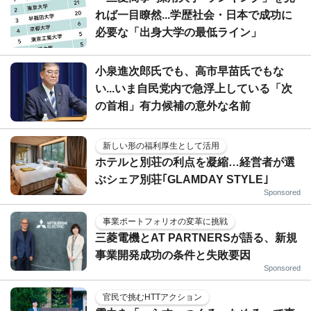
れば一目瞭然...学歴社会・日本で成功に
必要な「出身大学の最低ライン」
小泉進次郎氏でも、高市早苗氏でもな
い...いま自民党内で急浮上している「次
の首相」有力候補の意外な名前
新しい形の福利厚生として活用
ホテルと別荘の利点を凝縮…経営者が選
ぶシェア別荘｢GLAMDAY STYLE｣
Sponsored
事業ポートフォリオの変革に挑戦
三菱電機とAT PARTNERSが語る、新規
事業開発成功の条件と失敗要因
Sponsored
官民で挑むHTTアクション