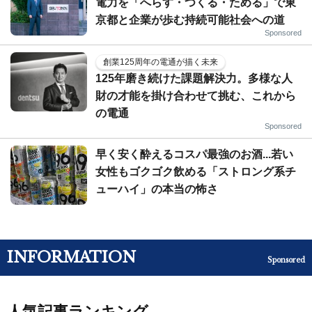
電力を「へらす・つくる・ためる」で東
京都と企業が歩む持続可能社会への道
Sponsored
創業125周年の電通が描く未来
125年磨き続けた課題解決力。多様な人
財の才能を掛け合わせて挑む、これから
の電通
Sponsored
早く安く酔えるコスパ最強のお酒...若い
女性もゴクゴク飲める「ストロング系チ
ューハイ」の本当の怖さ
INFORMATION
Sponsored
人気記事ランキング