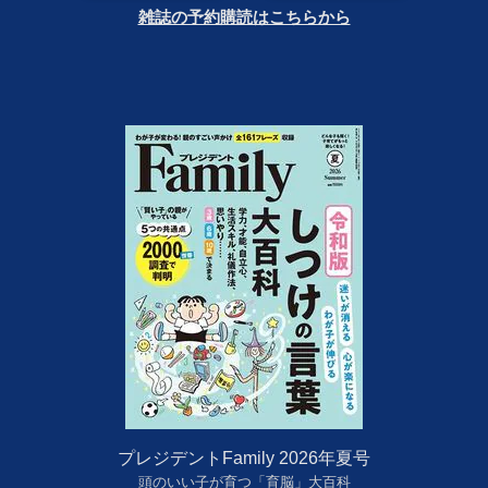
雑誌の予約購読はこちらから
プレジデントFamily 2026年夏号
頭のいい子が育つ「育脳」大百科