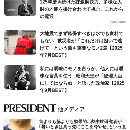
125年磨き続けた課題解決力。多様な人
財の才能を掛け合わせて挑む、これから
の電通
Sponsored
大地震でまず確保すべきは水でも食料で
もない...被災者が「これだけは担いで逃
げて」という最も重要なモノ2選【2025
年7月BEST】
私には明瞭にモノを言うが、他人には曖
昧な言葉を使う...昭和天皇が「総理大臣
にしてはならぬ」と語った政治家【2025
年9月BEST】
首よりも脇よりも効果的…熱中症研究者が
｢暑いときは真っ先にここを冷やせ｣という意