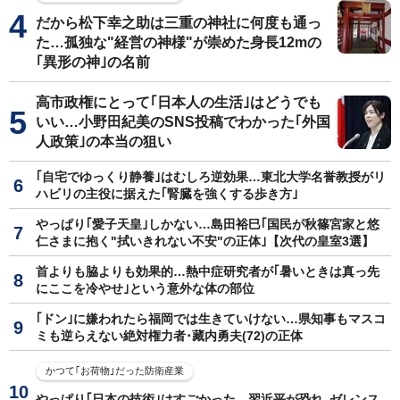
だから松下幸之助は三重の神社に何度も通っ
た…孤独な"経営の神様"が崇めた身長12mの
｢異形の神｣の名前
高市政権にとって｢日本人の生活｣はどうでも
いい…小野田紀美のSNS投稿でわかった｢外国
人政策｣の本当の狙い
｢自宅でゆっくり静養｣はむしろ逆効果…東北大学名誉教授がリ
ハビリの主役に据えた｢腎臓を強くする歩き方｣
やっぱり｢愛子天皇｣しかない…島田裕巳｢国民が秋篠宮家と悠
仁さまに抱く"拭いきれない不安"の正体｣【次代の皇室3選】
首よりも脇よりも効果的…熱中症研究者が｢暑いときは真っ先
にここを冷やせ｣という意外な体の部位
｢ドン｣に嫌われたら福岡では生きていけない…県知事もマスコ
ミも逆らえない絶対権力者･藏内勇夫(72)の正体
かつて｢お荷物｣だった防衛産業
やっぱり｢日本の技術｣はすごかった…習近平が恐れ､ゼレンス