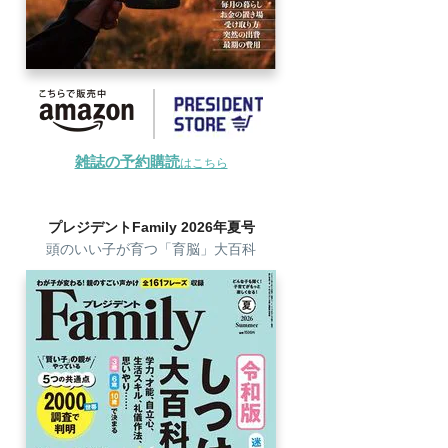
雑誌の予約購読
はこちら
プレジデントFamily 2026年夏号
頭のいい子が育つ「育脳」大百科