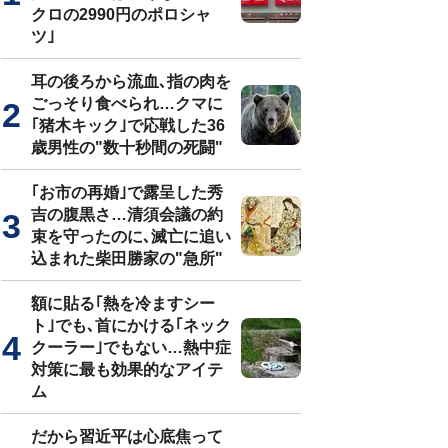
クロの2990円のポロシャ
ツ｣
耳の後ろから流血､指の肉を
ごっそり食べられ…クマに
｢猪木キック｣で応戦した36
歳男性の"数十秒間の死闘"
｢お市の再婚｣で露呈した秀
吉の腹黒さ…清須会議の約
束を守ったのに､滅亡に追い
込まれた柴田勝家の"急所"
額に貼る｢熱を冷ますシー
ト｣でも､首にかける｢ネック
クーラー｣でもない…熱中症
対策に最も効果的なアイテ
ム
だから習近平は心底焦って