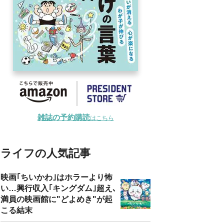
雑誌の予約購読
はこちら
ライフの人気記事
映画｢ちいかわ｣はホラーより怖
い…興行収入｢キングダム｣超え､
満員の映画館に"どよめき"が起
こる結末