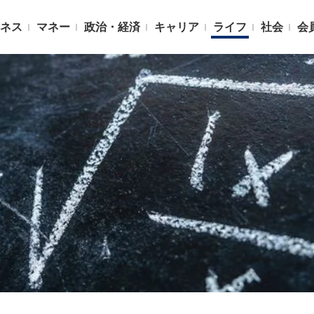
ネス
マネー
政治・経済
キャリア
ライフ
社会
会