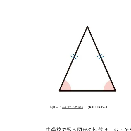
出典＝『
笑わない数学3
』（KADOKAWA）
中学校で習う図形の性質は、およそ