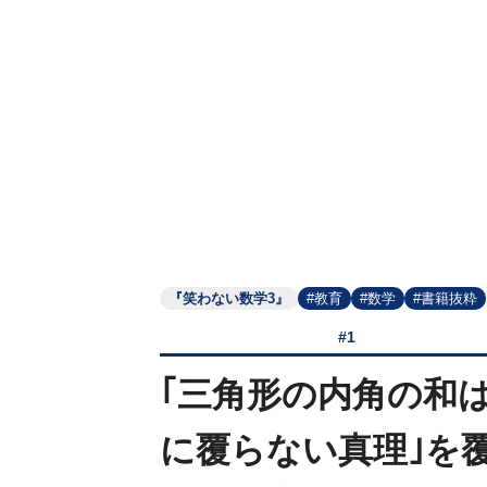
『笑わない数学3』
#教育
#数学
#書籍抜粋
#1
｢三角形の内角の和は
に覆らない真理｣を覆