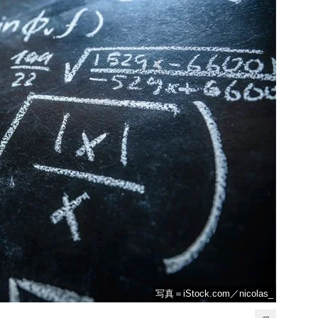
写真＝iStock.com／nicolas_