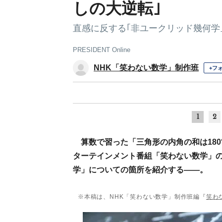
しの大逆転｣
直感に反する｢非ユークリッド幾何学
PRESIDENT Online
NHK「笑わない数学」制作班
+フ
1
2
算数で習った「三角形の内角の和は18
ターテインメント番組「笑わない数学」
学」についての箇所を紹介する――。
※本稿は、NHK「笑わない数学」制作班編『
笑わ