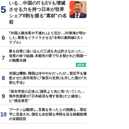
いる…中国のITもEVも壊滅
させる力を持つ日本が世界
シェア8割を握る"素材"の名
前
｢外国人観光客や子連れ｣より厄介…JR東海が明か
した､乗客をイライラさせる｢令和の新幹線2大ト
ラブル｣
妻を自害に追い込んだ三成を夫は許さなかった…
信長の命で結婚､本能寺の変で引き裂かれた戦国一
の熱愛夫婦
米国は曖昧､韓国は冷ややかだったが…習近平を激
怒させた高市発言に｢無言の支持｣を示した国の｢大
胆な手法｣
｢高市早苗の正体｣に国民より先に気づいていた…
海外投資家が｢日本経済を壊す首相｣だと確信し
た"残念発言"
プーチンは動揺し､言葉を失ったとの指摘も…習近
平に見放され､側近も友好国も停戦を迫る独裁政権
の末期症状