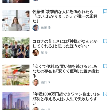
佐藤優｢攻撃的な人に怒鳴られたら
『はい､わかりました』が唯一の正解
だ｣
佐藤 優
コロナの苦しさには｢神様がなんとか
してくれる｣と思ったほうがいい
星 渉
｢安くて便利｣な買い物を続けると､あ
なたの存在も｢安くて便利｣に置き換わ
る
山口 周
｢年収1000万円超でタワマン住まい｣を
成功と考える人は､人生で失敗しやす
い