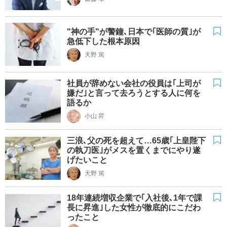
"神の手"が警鐘､日本で｢医師の質｣が
急低下した根本原因
天野 篤
社員が辞めない会社の役員は｢上司が
嫌だ｣と言って去ろうとする人に何を
語るか
小山 昇
三浪､父の死を超えて…65歳｢上皇陛下
の執刀医｣がメスを置くまでにやり遂
げたいこと
天野 篤
18年連続増収企業で｢入社後､1年で課
長に昇進｣した女性が徹底的にこだわ
ったこと