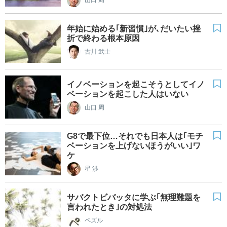
山口 周
年始に始める｢新習慣｣が､だいたい挫
折で終わる根本原因
古川 武士
イノベーションを起こそうとしてイノ
ベーションを起こした人はいない
山口 周
G8で最下位…それでも日本人は｢モチ
ベーションを上げないほうがいい｣ワ
ケ
星 渉
サバクトビバッタに学ぶ｢無理難題を
言われたとき｣の対処法
ペズル