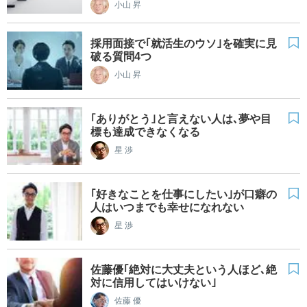
小山 昇
採用面接で｢就活生のウソ｣を確実に見
破る質問4つ
小山 昇
｢ありがとう｣と言えない人は､夢や目
標も達成できなくなる
星 渉
｢好きなことを仕事にしたい｣が口癖の
人はいつまでも幸せになれない
星 渉
佐藤優｢絶対に大丈夫という人ほど､絶
対に信用してはいけない｣
佐藤 優