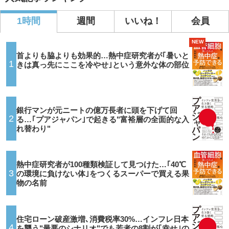
1時間
週間
いいね！
会員
NEW
首よりも脇よりも効果的…熱中症研究者が｢暑いと
1
きは真っ先にここを冷やせ｣という意外な体の部位
銀行マンが元ニートの億万長者に頭を下げて回
2
る…｢プアジャパン｣で起きる"富裕層の全面的な入
れ替わり"
熱中症研究者が100種類検証して見つけた…｢40℃
3
の環境に負けない体｣をつくるスーパーで買える果
物の名前
住宅ローン破産激増､消費税率30%…インフレ日本
4
を襲う"最悪のシナリオ"でも若者の8割が｢幸せ｣の