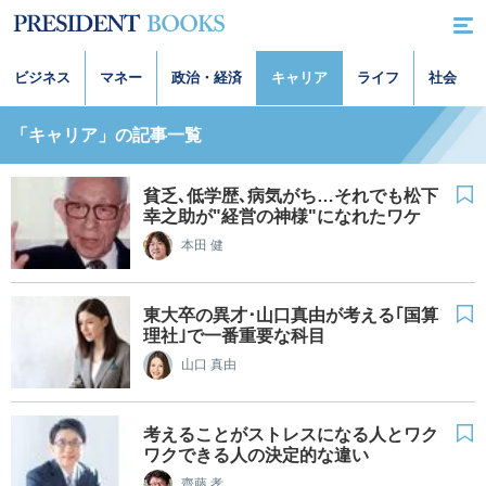
ビジネス
マネー
政治・経済
キャリア
ライフ
社会
「キャリア」の記事一覧
貧乏､低学歴､病気がち…それでも松下
幸之助が"経営の神様"になれたワケ
本田 健
東大卒の異才･山口真由が考える｢国算
理社｣で一番重要な科目
山口 真由
考えることがストレスになる人とワク
ワクできる人の決定的な違い
齋藤 孝