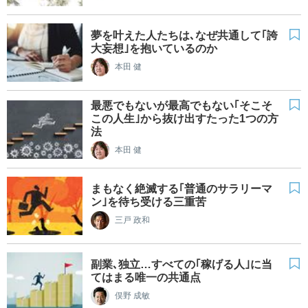
夢を叶えた人たちは､なぜ共通して｢誇
大妄想｣を抱いているのか
本田 健
最悪でもないが最高でもない｢そこそ
この人生｣から抜け出すたった1つの方
法
本田 健
まもなく絶滅する｢普通のサラリーマ
ン｣を待ち受ける三重苦
三戸 政和
副業､独立…すべての｢稼げる人｣に当
てはまる唯一の共通点
俣野 成敏