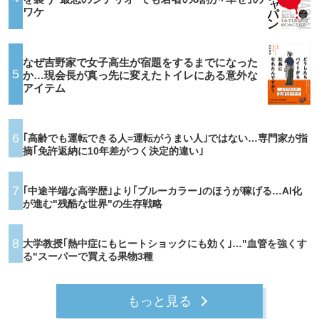
ワケ
なぜ吉野家で女子高生が宿題をするまでになった
5
か…現会長が真っ先に変えたトイレにある意外な
アイテム
6
｢高齢でも運転できる人=運転がうまい人｣ではない…専門家が指
摘｢免許返納に10年差がつく決定的違い｣
7
｢中途半端な高学歴｣より｢ブルーカラー｣のほうが稼げる…AI化
が進む"残酷な世界"の生存戦略
8
大学教授｢熱中症にもヒートショックにも効く｣…"血管を強くす
る"スーパーで買える果物3種
もっと見る