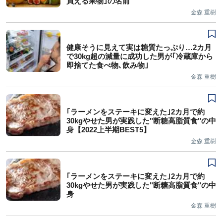
買える果物｣の名前
金森 重樹
健康そうに見えて実は糖質たっぷり…2カ月
で30kg超の減量に成功した男が｢冷蔵庫から
即捨てた食べ物､飲み物｣
金森 重樹
｢ラーメンをステーキに変えた｣2カ月で約
30kgやせた男が実践した"断糖高脂質食"の中
身【2022上半期BEST5】
金森 重樹
｢ラーメンをステーキに変えた｣2カ月で約
30kgやせた男が実践した"断糖高脂質食"の中
身
金森 重樹