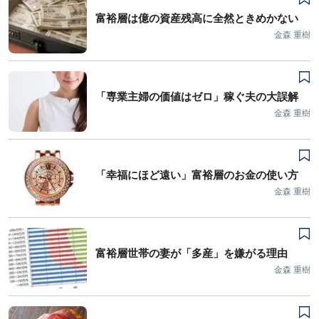
富裕層は億の資産残高に全然ときめかない
金森 重樹
「専業主婦の価値はゼロ」稼ぐ夫の大誤解
金森 重樹
「幸福にほど遠い」富裕層のお金の使い方
金森 重樹
富裕層世帯の妻が「多産」を嫌がる理由
金森 重樹