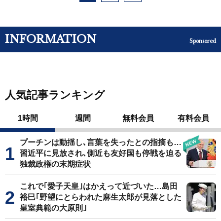
INFORMATION
Sponsored
人気記事ランキング
1時間
週間
無料会員
有料会員
プーチンは動揺し､言葉を失ったとの指摘も…
習近平に見放され､側近も友好国も停戦を迫る
独裁政権の末期症状
これで｢愛子天皇｣はかえって近づいた…島田
裕巳｢野望にとらわれた麻生太郎が見落とした
皇室典範の大原則｣