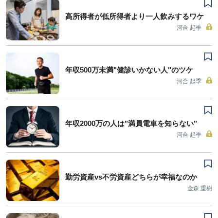
高所得者が低所得者より一人飲みするワケ
河合 起季
年収500万未満"健診いかない人"のツケ
河合 起季
年収2000万の人は"満員電車を知らない"
河合 起季
勤労資産vs不労資産どちらが幸福なのか
金森 重樹