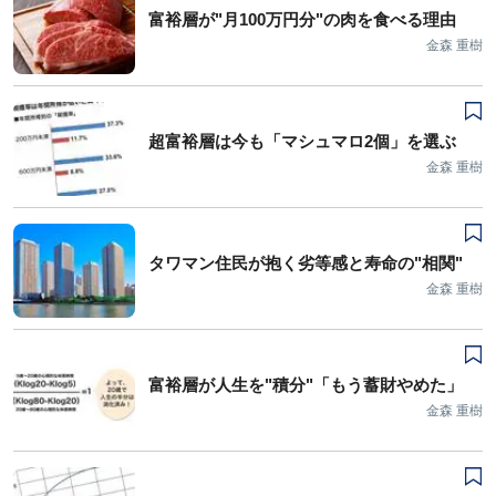
富裕層が"月100万円分"の肉を食べる理由
金森 重樹
超富裕層は今も「マシュマロ2個」を選ぶ
金森 重樹
タワマン住民が抱く劣等感と寿命の"相関"
金森 重樹
富裕層が人生を"積分"「もう蓄財やめた」
金森 重樹