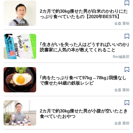
2カ月で約30kg痩せた男が白米のかわりにた
っぷり食べていたもの【2020年BEST5】
金森 重樹
｢生きがいを失った人はどうすればいいのか｣
読書家に人気の本が教えてくれること
flier編集部
｢肉をたっぷり食べて97kg→78kg｣我慢なし
で痩せた44歳の鉄板レシピ
金森 重樹
2カ月で約30kg痩せた男が小腹が空いたとき
食べていたおやつ
金森 重樹