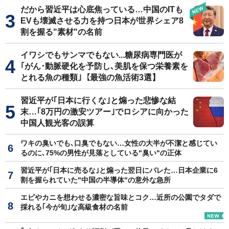
だから習近平は心底焦っている…中国のITも
EVも壊滅させる力を持つ日本が世界シェア8
割を握る"素材"の名前
イワシでもサンマでもない...糖尿病専門医が
｢がん･動脈硬化を予防し､美肌を保つ栄養素を
とれる魚の種類｣【最強の魚活術3選】
習近平が｢日本に行くな｣と煽った悲惨な結
末…｢8万円の激安ツアー｣でロシアに向かった
中国人観光客の誤算
ワキの臭いでも､口臭でもない…女性の大半が不潔と感じてい
るのに､75%の男性が見落としている"臭い"の正体
習近平が｢日本に売るな｣と煽った翌日にバレた…日本企業に6
割を握られていた"中国の半導体"の意外な急所
エビやカニを想わせる濃密な旨味とコク…近所の公園でタダで
採れる｢今が旬｣な高級食材の名前