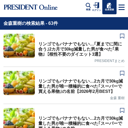
会員登録
検索
ログイン
金森重樹の検索結果 - 63件
リンゴでもバナナでもない…｢夏までに間に
合う｣2カ月で30kg減量した男が食べた｢果
物｣【根性不要のダイエット3選】
PRESIDENTまとめ
リンゴでもバナナでもない…2カ月で30kg減
量した男が唯一積極的に食べた｢スーパーで
買える果物｣の名前【2026年2月BEST】
金森 重樹
リンゴでもバナナでもない…2カ月で30kg減
量した男が唯一積極的に食べた｢スーパーで