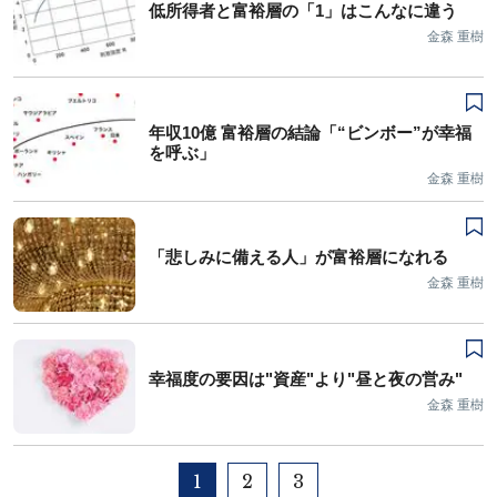
低所得者と富裕層の「1」はこんなに違う
金森 重樹
年収10億 富裕層の結論「“ビンボー”が幸福
を呼ぶ」
金森 重樹
「悲しみに備える人」が富裕層になれる
金森 重樹
幸福度の要因は"資産"より"昼と夜の営み"
金森 重樹
1
2
3