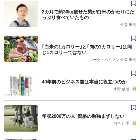
2カ月で約30kg痩せた男が白米のかわりにた
っぷり食べていたもの
金森 重樹
｢白米の1カロリー｣と｢肉の1カロリー｣は同
じ1カロリーではない
マーク・ハイマン,金森 重樹
40年前のビジネス書は本当に役立つのか
水野 俊哉
年収2000万の人"資格の勉強まずしない"
河合 起季