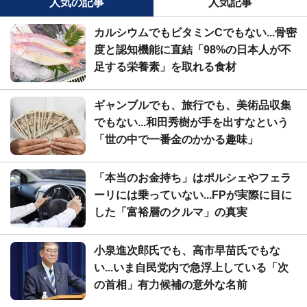
人気の記事
人気記事
カルシウムでもビタミンCでもない...骨密
度と認知機能に直結「98%の日本人が不
足する栄養素」を取れる食材
ギャンブルでも、旅行でも、美術品収集
でもない...和田秀樹が手を出すなという
「世の中で一番金のかかる趣味」
「本当のお金持ち」はポルシェやフェラ
ーリには乗っていない...FPが実際に目に
した「富裕層のクルマ」の真実
小泉進次郎氏でも、高市早苗氏でもな
い...いま自民党内で急浮上している「次
の首相」有力候補の意外な名前