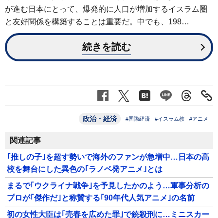
が進む日本にとって、爆発的に人口が増加するイスラム圏
と友好関係を構築することは重要だ。中でも、198…
続きを読む
政治・経済
#国際経済
#イスラム教
#アニメ
関連記事
｢推しの子｣を超す勢いで海外のファンが急増中…日本の高
校を舞台にした異色の｢ラノベ発アニメ｣とは
まるで｢ウクライナ戦争｣を予見したかのよう…軍事分析の
プロが｢傑作だ｣と称賛する｢90年代人気アニメ｣の名前
初の女性大臣は｢売春を広めた罪｣で銃殺刑に…ミニスカー