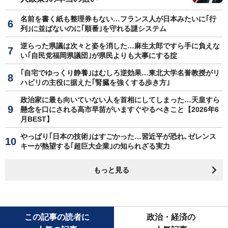
名前を書く紙も整理券もない…フランス人が日本みたいに｢行
列｣に並ばないのに｢順番｣を守れる謎システム
逆らった県議は次々と姿を消した…麻生太郎ですら手に負えな
い｢自民党福岡県議団｣が県民よりも大事にする掟
｢自宅でゆっくり静養｣はむしろ逆効果…東北大学名誉教授がリ
ハビリの主役に据えた｢腎臓を強くする歩き方｣
政治家に最も向いていない人を首相にしてしまった…天皇すら
懸念を口にされる高市早苗がいますぐやるべきこと【2026年6
月BEST】
やっぱり｢日本の技術｣はすごかった…習近平が恐れ､ゼレンス
キーが熱望する｢超巨大企業｣の知られざる実力
もっと見る
この記事の読者に
政治・経済の