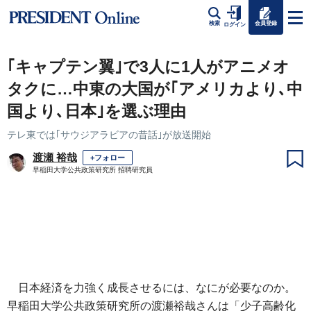
会員登録
検索
ログイン
｢キャプテン翼｣で3人に1人がアニメオ
タクに…中東の大国が｢アメリカより､中
国より､日本｣を選ぶ理由
テレ東では｢サウジアラビアの昔話｣が放送開始
渡瀬 裕哉
+フォロー
早稲田大学公共政策研究所 招聘研究員
日本経済を力強く成長させるには、なにが必要なのか。
早稲田大学公共政策研究所の渡瀬裕哉さんは「少子高齢化