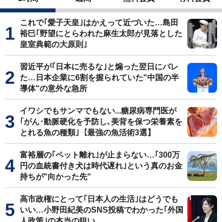
これで｢愛子天皇｣はかえって近づいた…島田
裕巳｢野望にとらわれた麻生太郎が見落とした
皇室典範の大原則｣
習近平が｢日本に売るな｣と煽った翌日にバレ
た…日本企業に6割を握られていた"中国の半
導体"の意外な急所
イワシでもサンマでもない...糖尿病専門医が
｢がん･動脈硬化を予防し､美背を保つ栄養素を
とれる魚の種類｣【最強の魚活術3選】
富裕層の｢ペット離れ｣が止まらない…｢300万
円の血統書付き犬は時代遅れ｣という真のお金
持ちが"向かった先"
高市政権にとって｢日本人の生活｣はどうでも
いい…小野田紀美のSNS投稿でわかった｢外国
人政策｣の本当の狙い