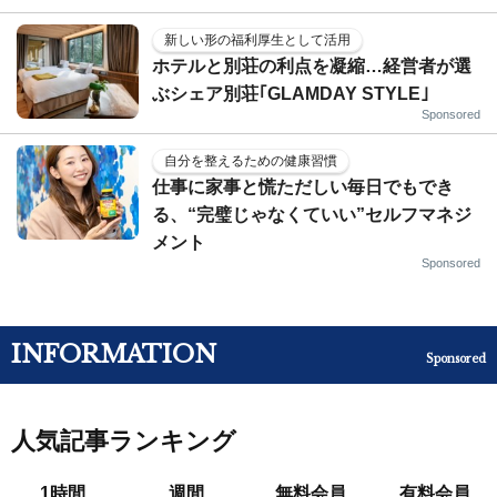
新しい形の福利厚生として活用
ホテルと別荘の利点を凝縮…経営者が選
ぶシェア別荘｢GLAMDAY STYLE｣
Sponsored
自分を整えるための健康習慣
仕事に家事と慌ただしい毎日でもでき
る、“完璧じゃなくていい”セルフマネジ
メント
Sponsored
INFORMATION
Sponsored
人気記事ランキング
1時間
週間
無料会員
有料会員