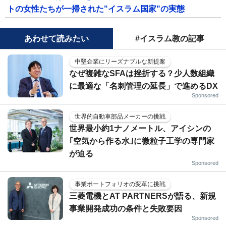
トの女性たちが一掃された"イスラム国家"の実態
あわせて読みたい
#イスラム教の記事
中堅企業にリーズナブルな新提案
なぜ複雑なSFAは挫折する？少人数組織
に最適な「名刺管理の延長」で進めるDX
Sponsored
世界的自動車部品メーカーの挑戦
世界最小約1ナノメートル、アイシンの
｢空気から作る水｣に微粒子工学の専門家
が迫る
Sponsored
事業ポートフォリオの変革に挑戦
三菱電機とAT PARTNERSが語る、新規
事業開発成功の条件と失敗要因
Sponsored