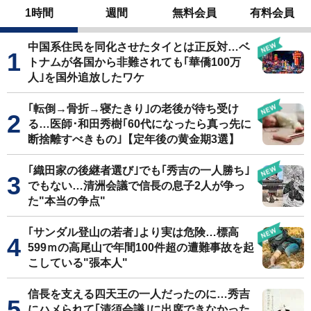
1時間
週間
無料会員
有料会員
中国系住民を同化させたタイとは正反対…ベ
トナムが各国から非難されても｢華僑100万
人｣を国外追放したワケ
｢転倒→骨折→寝たきり｣の老後が待ち受け
る…医師･和田秀樹｢60代になったら真っ先に
断捨離すべきもの｣【定年後の黄金期3選】
｢織田家の後継者選び｣でも｢秀吉の一人勝ち｣
でもない…清洲会議で信長の息子2人が争っ
た"本当の争点"
｢サンダル登山の若者｣より実は危険…標高
599ｍの高尾山で年間100件超の遭難事故を起
こしている"張本人"
信長を支える四天王の一人だったのに…秀吉
にハメられて｢清須会議｣に出席できなかった