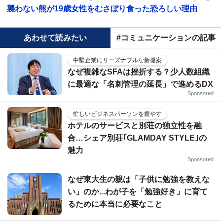
襲わない熊が19歳女性をむさぼり食った恐ろしい理由
あわせて読みたい
#コミュニケーションの記事
中堅企業にリーズナブルな新提案
なぜ複雑なSFAは挫折する？少人数組織
に最適な「名刺管理の延長」で進めるDX
Sponsored
忙しいビジネスパーソンを癒やす
ホテルのサービスと別荘の独立性を融
合…シェア別荘｢GLAMDAY STYLE｣の
魅力
Sponsored
なぜ東大生の親は「子供に勉強を教えな
い」のか...わが子を「勉強好き」に育て
るために本当に必要なこと