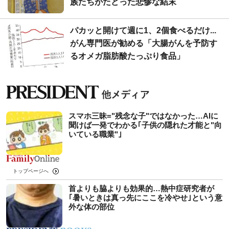
族たちがたどった悲惨な結末
パカッと開けて週に1、2個食べるだけ...
がん専門医が勧める「大腸がんを予防す
るオメガ脂肪酸たっぷり食品」
スマホ三昧="残念な子"ではなかった…AIに
聞けば一発でわかる｢子供の隠れた才能と"向
いている職業"｣
トップページへ
首よりも脇よりも効果的…熱中症研究者が
｢暑いときは真っ先にここを冷やせ｣という意
外な体の部位