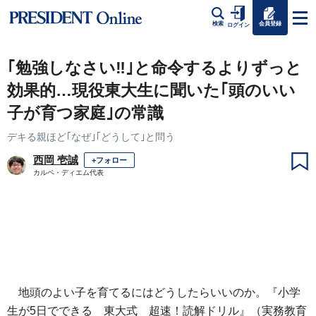
会員登録
検索
ログイン
｢勉強しなさい‼｣と命令するよりずっと
効果的…現役東大生に聞いた｢頭のいい
子が育つ家庭｣の常識
デキる親ほど｢なぜ｣｢どうして｣と問う
西岡 壱誠
+フォロー
カルペ・ディエム代表
地頭のよい子を育てるにはどうしたらいいのか。『小学
生が5日でできる 東大式 超速！読解ドリル』（実務教育