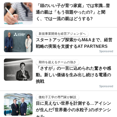
「頭のいい子が育つ家庭」では常識...普
通の親は「もう宿題やったの?」と聞
く、では一流の親はどうする?
新規事業開発を経営アジェンダへ
スタートアップ探索からM&Aまで、経営
戦略の実装を支援するAT PARTNERS
Sponsored
期待を超えるチームの強さ
「さすが」の一言に込められた驚きや感
動。新しい価値を生み出し続ける電通の
挑戦
Sponsored
微粒子工学の専門家が解説
目に見えない世界を計測する…アイシン
が生んだ｢世界最小の水粒子｣のポテンシ
ャル