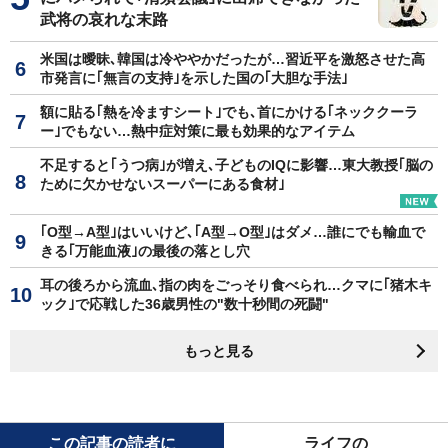
武将の哀れな末路
米国は曖昧､韓国は冷ややかだったが…習近平を激怒させた高
市発言に｢無言の支持｣を示した国の｢大胆な手法｣
額に貼る｢熱を冷ますシート｣でも､首にかける｢ネッククーラ
ー｣でもない…熱中症対策に最も効果的なアイテム
不足すると｢うつ病｣が増え､子どものIQに影響…東大教授｢脳の
ために欠かせないスーパーにある食材｣
｢O型→A型｣はいいけど､｢A型→O型｣はダメ…誰にでも輸血で
きる｢万能血液｣の最後の落とし穴
耳の後ろから流血､指の肉をごっそり食べられ…クマに｢猪木キ
ック｣で応戦した36歳男性の"数十秒間の死闘"
もっと見る
この記事の読者に
ライフの