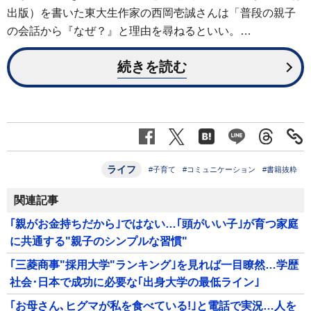
出版）を書いた東大生作家の西岡壱誠さんは「普段の親子
の会話から『なぜ？』と理由を尋ねるといい。…
続きを読む
ライフ
#子育て
#コミュニケーション
#書籍抜粋
関連記事
｢親がお金持ちだから｣ではない…｢頭がいい子｣が育つ家庭
に共通する"親子のシンプルな習慣"
｢三菱商事"採用大学"ランキング｣を見れば一目瞭然…学歴
社会･日本で成功に必要な｢出身大学の最低ライン｣
｢お母さん､ヒグマが私を食べている!｣と電話で実況…人を