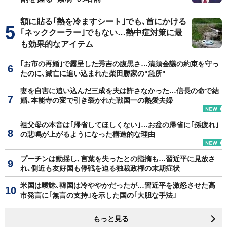
額に貼る｢熱を冷ますシート｣でも､首にかける
｢ネッククーラー｣でもない…熱中症対策に最
も効果的なアイテム
｢お市の再婚｣で露呈した秀吉の腹黒さ…清須会議の約束を守っ
たのに､滅亡に追い込まれた柴田勝家の"急所"
妻を自害に追い込んだ三成を夫は許さなかった…信長の命で結
婚､本能寺の変で引き裂かれた戦国一の熱愛夫婦
祖父母の本音は｢帰省してほしくない｣…お盆の帰省に｢孫疲れ｣
の悲鳴が上がるようになった構造的な理由
プーチンは動揺し､言葉を失ったとの指摘も…習近平に見放さ
れ､側近も友好国も停戦を迫る独裁政権の末期症状
米国は曖昧､韓国は冷ややかだったが…習近平を激怒させた高
市発言に｢無言の支持｣を示した国の｢大胆な手法｣
もっと見る