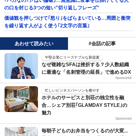
｢バカなの?｣｢はい論破｣…無意識に攻撃を仕掛けてくる人
の口を封じる3つの短い"切り返しフレーズ"
価値観を押しつけて｢怒り｣をばらまいている…周囲と衝突
を繰り返す人がよく使う｢2文字の言葉｣
あわせて読みたい
#会話の記事
中堅企業にリーズナブルな新提案
なぜ複雑なSFAは挫折する？少人数組織
に最適な「名刺管理の延長」で進めるDX
Sponsored
忙しいビジネスパーソンを癒やす
ホテルのサービスと別荘の独立性を融
合…シェア別荘｢GLAMDAY STYLE｣の
魅力
Sponsored
毎朝子どものお弁当をつくるのが大変...