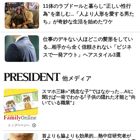
11体のラブドールと暮らし"正しい性行
為"を楽しむ...「人より人形を愛する男た
ち」が奇妙な生活を始めたワケ
仕事のデキない人ほどこの髪形をしてい
る...相手から全く信頼されない「ビジネ
スで一発アウト」ヘアスタイル3選
スマホ三昧="残念な子"ではなかった…AIに
聞けば一発でわかる｢子供の隠れた才能と"向
いている職業"｣
トップページへ
首よりも脇よりも効果的…熱中症研究者が