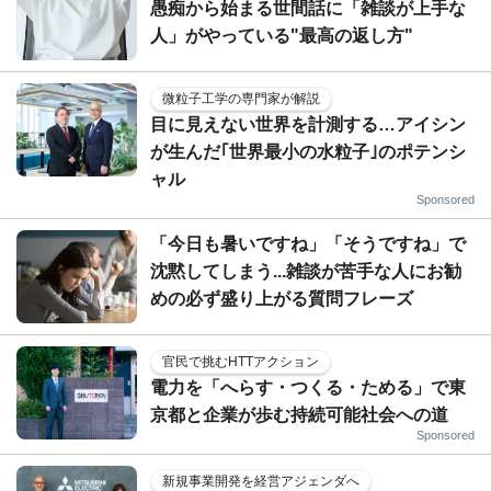
愚痴から始まる世間話に「雑談が上手な
人」がやっている"最高の返し方"
微粒子工学の専門家が解説
目に見えない世界を計測する…アイシン
が生んだ｢世界最小の水粒子｣のポテンシ
ャル
Sponsored
「今日も暑いですね」「そうですね」で
沈黙してしまう...雑談が苦手な人にお勧
めの必ず盛り上がる質問フレーズ
官民で挑むHTTアクション
電力を「へらす・つくる・ためる」で東
京都と企業が歩む持続可能社会への道
Sponsored
新規事業開発を経営アジェンダへ