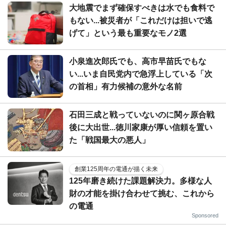
大地震でまず確保すべきは水でも食料で
もない...被災者が「これだけは担いで逃
げて」という最も重要なモノ2選
小泉進次郎氏でも、高市早苗氏でもな
い...いま自民党内で急浮上している「次
の首相」有力候補の意外な名前
石田三成と戦っていないのに関ヶ原合戦
後に大出世...徳川家康が厚い信頼を置い
た「戦国最大の悪人」
創業125周年の電通が描く未来
125年磨き続けた課題解決力。多様な人
財の才能を掛け合わせて挑む、これから
の電通
Sponsored