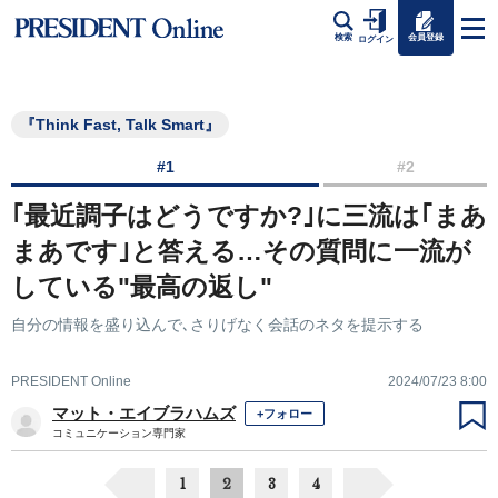
会員登録
検索
ログイン
『Think Fast, Talk Smart』
#1
#2
｢最近調子はどうですか?｣に三流は｢まあ
まあです｣と答える…その質問に一流が
している"最高の返し"
自分の情報を盛り込んで､さりげなく会話のネタを提示する
PRESIDENT Online
2024/07/23 8:00
マット・エイブラハムズ
+フォロー
コミュニケーション専門家
1
2
3
4