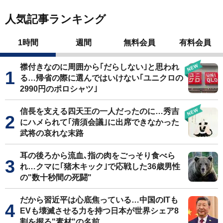
人気記事ランキング
1時間
週間
無料会員
有料会員
襟付きなのに周囲から｢だらしない｣と思われ
る…帰省の際に選んではいけない｢ユニクロの
2990円のポロシャツ｣
信長を支える四天王の一人だったのに…秀吉
にハメられて｢清須会議｣に出席できなかった
武将の哀れな末路
耳の後ろから流血､指の肉をごっそり食べら
れ…クマに｢猪木キック｣で応戦した36歳男性
の"数十秒間の死闘"
だから習近平は心底焦っている…中国のITも
EVも壊滅させる力を持つ日本が世界シェア8
割を握る"素材"の名前