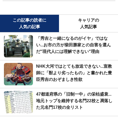
この記事の読者に
キャリアの
人気の記事
人気記事
「秀吉と一緒になるのがイヤ」ではな
い...お市の方が柴田勝家との自害を選ん
だ"現代人には理解できない"理由
NHK大河ではとても放送できない...宣教
師に「獣より劣ったもの」と書かれた豊
臣秀吉のおぞましき性欲
47都道府県の「旧制一中」の栄枯盛衰...
地元トップを維持する名門22校と凋落し
た元名門17校の全リスト