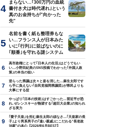
まらない…｢300万円の血統
書付き犬は時代遅れ｣という
真のお金持ちが"向かった
先"
名前を書く紙も整理券もな
い…フランス人が日本みた
いに｢行列｣に並ばないのに
｢順番｣を守れる謎システム
高市政権にとって｢日本人の生活｣はどうでもい
い…小野田紀美のSNS投稿でわかった｢外国人政
策｣の本当の狙い
逆らった県議は次々と姿を消した…麻生太郎です
ら手に負えない｢自民党福岡県議団｣が県民よりも
大事にする掟
やっぱり｢日本の技術｣はすごかった…習近平が恐
れ､ゼレンスキーが熱望する｢超巨大企業｣の知られ
ざる実力
｢愛子天皇｣を拒む麻生太郎の頑なさ…｢天皇家の長
子｣より男系男子の｢遠い親戚｣にこだわる"長老政
治家"の本心【2026年6月BEST】