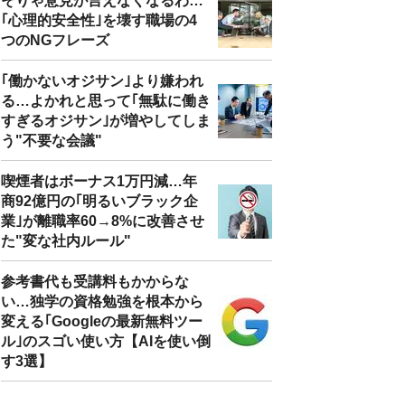
そりゃ意見が言えなくなるわ…
｢心理的安全性｣を壊す職場の4
つのNGフレーズ
｢働かないオジサン｣より嫌われ
る…よかれと思って｢無駄に働き
すぎるオジサン｣が増やしてしま
う"不要な会議"
喫煙者はボーナス1万円減…年
商92億円の｢明るいブラック企
業｣が離職率60→8%に改善させ
た"変な社内ルール"
参考書代も受講料もかからな
い…独学の資格勉強を根本から
変える｢Googleの最新無料ツー
ル｣のスゴい使い方【AIを使い倒
す3選】