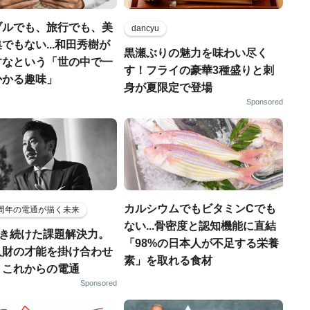
ブルでも、旅行でも、美
dancyu
でもない...和田秀樹が
黒瀬ぶりの魅力を味わい尽く
すなという「世の中で一
す！フライの豪華3種盛りと刺
かかる趣味」
身が夏限定で登場
Sponsored
カルシウムでもビタミンCでも
5周年の電通が描く未来
ない...骨密度と認知機能に直結
磨き続けた課題解決力。
「98%の日本人が不足する栄養
人財の才能を掛け合わせ
素」を取れる食材
、これからの電通
Sponsored