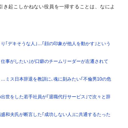
引き起こしかねない役員を一掃することは、なによ
り｢デキそうな人｣…｢顔の印象が他人を動かす｣という
と仕事がしたい｣が口癖のチームリーダーが左遷されて
…ミス日本辞退を教訓に､魂に刻みたい｢不倫男10の危
出世をした若手社員が｢退職代行サービス｣で次々と辞
盛和夫氏が断言した｢成功しない人｣に共通するたった