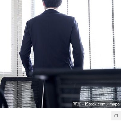
写真＝iStock.com／mapo