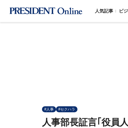
人気記事
ビジ
#人事
#セクハラ
人事部長証言｢役員