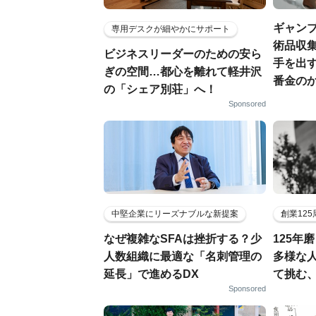
ギャン
専用デスクが細やかにサポート
術品収集
ビジネスリーダーのための安ら
手を出
ぎの空間…都心を離れて軽井沢
番金の
の「シェア別荘」へ！
Sponsored
中堅企業にリーズナブルな新提案
創業12
なぜ複雑なSFAは挫折する？少
125年
人数組織に最適な「名刺管理の
多様な
延長」で進めるDX
て挑む
Sponsored