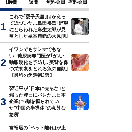
1時間
週間
無料会員
有料会員
これで｢愛子天皇｣はかえっ
て近づいた…島田裕巳｢野望
にとらわれた麻生太郎が見
落とした皇室典範の大原則｣
イワシでもサンマでもな
い...糖尿病専門医が｢がん･
動脈硬化を予防し､美背を保
つ栄養素をとれる魚の種類｣
【最強の魚活術3選】
習近平が｢日本に売るな｣と
煽った翌日にバレた…日本
企業に6割を握られてい
た"中国の半導体"の意外な
急所
富裕層の｢ペット離れ｣が止