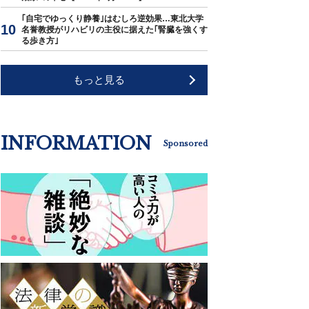
｢自宅でゆっくり静養｣はむしろ逆効果…東北大学
名誉教授がリハビリの主役に据えた｢腎臓を強くす
る歩き方｣
もっと見る
INFORMATION
Sponsored