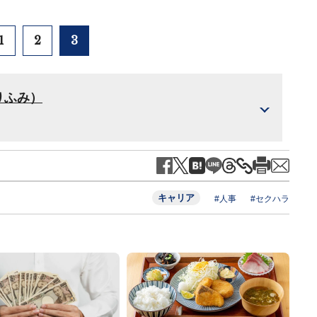
1
2
3
りふみ）
キャリア
#人事
#セクハラ