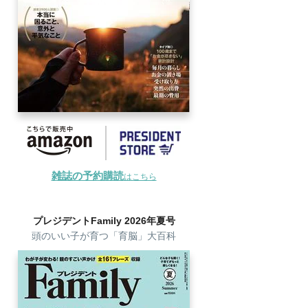
雑誌の予約購読
はこちら
プレジデントFamily 2026年夏号
頭のいい子が育つ「育脳」大百科