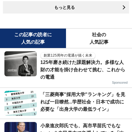
もっと見る
この記事の読者に
社会の
人気の記事
人気記事
創業125周年の電通が描く未来
125年磨き続けた課題解決力。多様な人
財の才能を掛け合わせて挑む、これから
の電通
Sponsored
「三菱商事"採用大学"ランキング」を見
れば一目瞭然...学歴社会・日本で成功に
必要な「出身大学の最低ライン」
小泉進次郎氏でも、高市早苗氏でもな