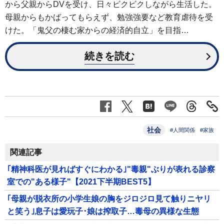
から父親からDVを受け、日々ビクビクしながら生活した。
母親からもかばってもらえず、勉強強要など教育虐待を受
けた。「鬼父の棲む家からの経済的自立」を目指…
続きを読む
社会
#人間関係
#家族
関連記事
｢精神科医が見ればすぐにわかる｣"毒親"ぶりが表れる診察
室での"ある様子"【2021下半期BEST5】
｢母親が脱衣所の小学生娘の胸をジロジロ見て触りニヤリ
と笑う｣息子は愛玩子･娘は搾取子…毒母の異様な生態