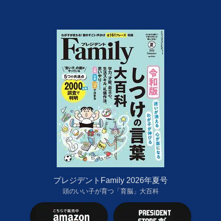
プレジデントFamily 2026年夏号
頭のいい子が育つ「育脳」大百科