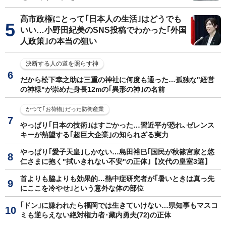
高市政権にとって｢日本人の生活｣はどうでも
いい…小野田紀美のSNS投稿でわかった｢外国
人政策｣の本当の狙い
決断する人の道を照らす神
だから松下幸之助は三重の神社に何度も通った…孤独な"経営
の神様"が崇めた身長12mの｢異形の神｣の名前
かつて｢お荷物｣だった防衛産業
やっぱり｢日本の技術｣はすごかった…習近平が恐れ､ゼレンス
キーが熱望する｢超巨大企業｣の知られざる実力
やっぱり｢愛子天皇｣しかない…島田裕巳｢国民が秋篠宮家と悠
仁さまに抱く"拭いきれない不安"の正体｣【次代の皇室3選】
首よりも脇よりも効果的…熱中症研究者が｢暑いときは真っ先
にここを冷やせ｣という意外な体の部位
｢ドン｣に嫌われたら福岡では生きていけない…県知事もマスコ
ミも逆らえない絶対権力者･藏内勇夫(72)の正体