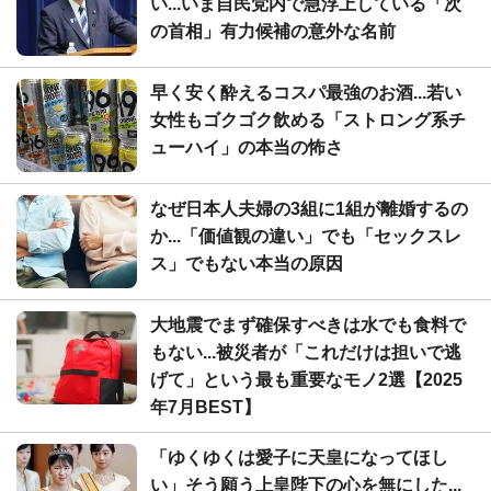
い...いま自民党内で急浮上している「次
の首相」有力候補の意外な名前
早く安く酔えるコスパ最強のお酒...若い
女性もゴクゴク飲める「ストロング系チ
ューハイ」の本当の怖さ
なぜ日本人夫婦の3組に1組が離婚するの
か...「価値観の違い」でも「セックスレ
ス」でもない本当の原因
大地震でまず確保すべきは水でも食料で
もない...被災者が「これだけは担いで逃
げて」という最も重要なモノ2選【2025
年7月BEST】
「ゆくゆくは愛子に天皇になってほし
い」そう願う上皇陛下の心を無にした...