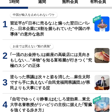
1時間
週間
無料会員
有料会員
中国が輸入を止められないワケ
習近平が｢日本に売るな｣と煽った翌日にバレ
た…日本企業に6割を握られていた"中国の半
導体"の意外な急所
お金では買えない"鮨の真髄"
｢一流のお金持ち｣は銀座の高級店には見向き
もしない…"本物"を知る富裕層が行きつく"究
極のスシ"の正体
逆らった県議は次々と姿を消した…麻生太郎
ですら手に負えない｢自民党福岡県議団｣が県
民よりも大事にする掟
｢自宅でゆっくり静養｣はむしろ逆効果…東北
大学名誉教授がリハビリの主役に据えた｢腎臓
を強くする歩き方｣