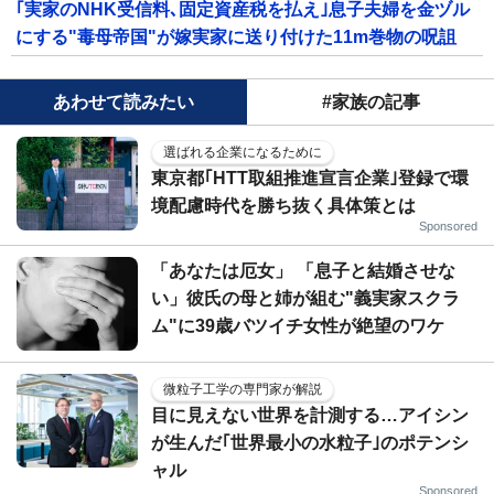
｢実家のNHK受信料､固定資産税を払え｣息子夫婦を金ヅル
にする"毒母帝国"が嫁実家に送り付けた11m巻物の呪詛
あわせて読みたい
#家族の記事
選ばれる企業になるために
東京都｢HTT取組推進宣言企業｣登録で環
境配慮時代を勝ち抜く具体策とは
Sponsored
「あなたは厄女」 「息子と結婚させな
い」彼氏の母と姉が組む"義実家スクラ
ム"に39歳バツイチ女性が絶望のワケ
微粒子工学の専門家が解説
目に見えない世界を計測する…アイシン
が生んだ｢世界最小の水粒子｣のポテンシ
ャル
Sponsored