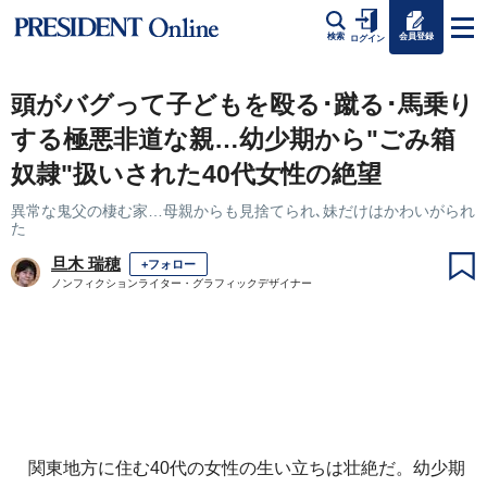
会員登録
検索
ログイン
頭がバグって子どもを殴る･蹴る･馬乗り
する極悪非道な親…幼少期から"ごみ箱
奴隷"扱いされた40代女性の絶望
異常な鬼父の棲む家…母親からも見捨てられ､妹だけはかわいがられ
た
旦木 瑞穂
+フォロー
ノンフィクションライター・グラフィックデザイナー
関東地方に住む40代の女性の生い立ちは壮絶だ。幼少期