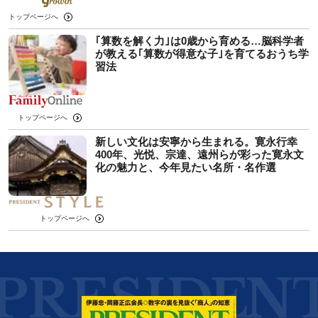
トップページへ
｢算数を解く力｣は0歳から育める…脳科学者
が教える｢算数が得意な子｣を育てるおうち学
習法
トップページへ
新しい文化は安寧から生まれる。寛永行幸
400年、光悦、宗達、遠州らが彩った寛永文
化の魅力と、今年見たい名所・名作選
トップページへ