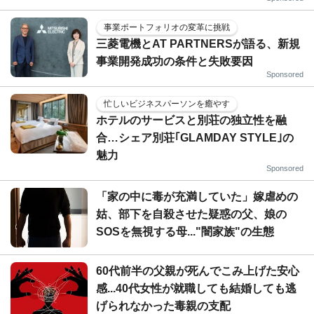
事業ポートフォリオの変革に挑戦
三菱電機とAT PARTNERSが語る、新規
事業開発成功の条件と失敗要因
Sponsored
忙しいビジネスパーソンを癒やす
ホテルのサービスと別荘の独立性を融
合…シェア別荘｢GLAMDAY STYLE｣の
魅力
Sponsored
「家の中に毒が充満していた」嫁虐めの
姑、部下を自殺させた疑惑の父、娘の
SOSを無視する母..."闇家族"の生態
60代前半の父親が死んでこみ上げた安心
感...40代女性が就職しても結婚しても逃
げられなかった毒親の支配