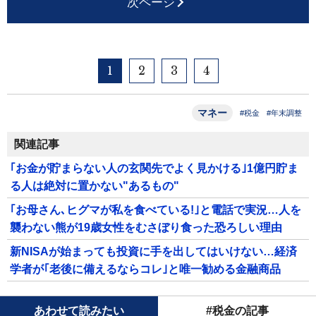
次ページ
1
2
3
4
マネー
#税金
#年末調整
関連記事
｢お金が貯まらない人の玄関先でよく見かける｣1億円貯ま
る人は絶対に置かない"あるもの"
｢お母さん､ヒグマが私を食べている!｣と電話で実況…人を
襲わない熊が19歳女性をむさぼり食った恐ろしい理由
新NISAが始まっても投資に手を出してはいけない…経済
学者が｢老後に備えるならコレ｣と唯一勧める金融商品
あわせて読みたい
#税金の記事