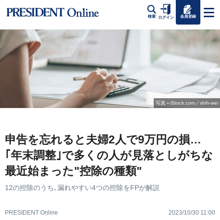
会員登録
検索
ログイン
写真＝iStock.com／shih-wei
申告を忘れると夫婦2人で9万円の損…
｢年末調整｣で多くの人が見落としがちな
最近始まった"控除の種類"
12の控除のうち､漏れやすい4つの控除をFPが解説
PRESIDENT Online
2023/10/30 11:00