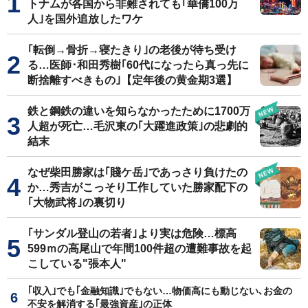
トナムが各国から非難されても｢華僑100万
人｣を国外追放したワケ
｢転倒→骨折→寝たきり｣の老後が待ち受け
る…医師･和田秀樹｢60代になったら真っ先に
断捨離すべきもの｣【定年後の黄金期3選】
鉄と鋼鉄の違いを知らなかったために1700万
人超が死亡…毛沢東の｢大躍進政策｣の悲劇的
結末
なぜ柴田勝家は｢賤ケ岳｣であっさり負けたの
か…秀吉がこっそり工作していた勝家配下の
｢大物武将｣の裏切り
｢サンダル登山の若者｣より実は危険…標高
599ｍの高尾山で年間100件超の遭難事故を起
こしている"張本人"
｢収入｣でも｢金融知識｣でもない…物価高にも動じない､お金の
不安を解消する｢最強資産｣の正体