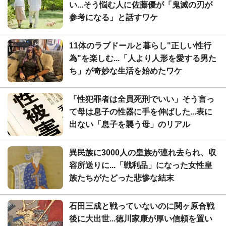
い...そう悩む人に佐藤優が「鬼滅の刃が
参考になる」と話すワケ
11体のラブドールと暮らし"正しい性行
為"を楽しむ...「人より人形を愛する男た
ち」が奇妙な生活を始めたワケ
「性犯罪者は全員死刑でいい」そう言っ
て母は息子の性器に手を伸ばした...表に
出ない「息子を襲う母」のリアル
異民族に3000人の皇族が連れ去られ、収
容所送りに...「戦利品」になった女性皇
族たちがたどった悲惨な結末
石田三成と戦っていないのに関ヶ原合戦
後に大出世...徳川家康が厚い信頼を置い