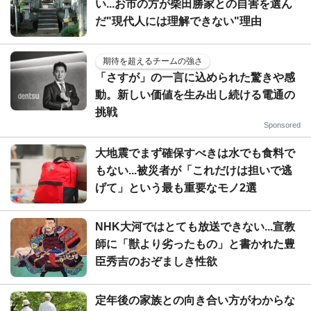
い...お市の方が柴田勝家との自害を選ん
だ"現代人には理解できない"理由
期待を超えるチームの強さ
「さすが」の一言に込められた驚きや感
動。新しい価値を生み出し続ける電通の
挑戦
Sponsored
大地震でまず確保すべきは水でも食料で
もない...被災者が「これだけは担いで逃
げて」という最も重要なモノ2選
NHK大河ではとても放送できない...宣教
師に「獣より劣ったもの」と書かれた豊
臣秀吉のおぞましき性欲
定年後の家族との向き合い方がわからな