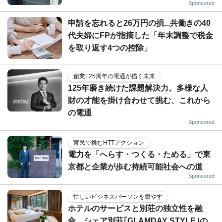
Sponsored
申請を忘れると26万円の損...共働きの40
代夫婦にFPが指摘した「年末調整で税金
を取り返す4つの控除」
創業125周年の電通が描く未来
125年磨き続けた課題解決力。多様な人
財の才能を掛け合わせて挑む、これから
の電通
Sponsored
官民で挑むHTTアクション
電力を「へらす・つくる・ためる」で東
京都と企業が歩む持続可能社会への道
Sponsored
忙しいビジネスパーソンを癒やす
ホテルのサービスと別荘の独立性を融
合…シェア別荘｢GLAMDAY STYLE｣の